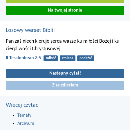
Na twojej stronie
Losowy werset Biblii
Pan zaś niech kieruje serca wasze ku miłości Bożej i ku
cierpliwości Chrystusowej.
II Tesaloniczan 3:5
miłość
zmiana
podążać
Nastepny cytat!
Z ze zdjeciem
Wiecej czytac
Tematy
Arciwum