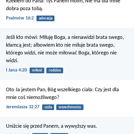
Rzekłem do Pana: Tyś Panem moim,
Nie ma dla mnie
dobra poza tobą.
Psalmów 16:2
adoracja
Jeśli kto mówi: Miłuję Boga, a nienawidzi brata swego,
kłamcą jest; albowiem kto nie miłuje brata swego,
którego widzi, nie może miłować Boga, którego nie
widzi.
I Jana 4:20
miłość
rodzina
Oto Ja jestem Pan, Bóg wszelkiego ciała: Czy jest dla
mnie coś niemożliwego?
Jeremiasza 32:27
cuda
wszechmocny
Uniżcie się przed Panem, a wywyższy was.