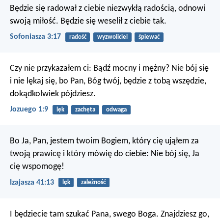
Będzie się radował z ciebie niezwykłą radością,
odnowi
swoją miłość.
Będzie się weselił z ciebie tak.
Sofoniasza 3:17
radość
wyzwoliciel
śpiewać
Czy nie przykazałem ci: Bądź mocny i mężny? Nie bój się
i nie lękaj się, bo Pan, Bóg twój, będzie z tobą wszędzie,
dokądkolwiek pójdziesz.
Jozuego 1:9
lęk
zachęta
odwaga
Bo Ja, Pan, jestem twoim Bogiem,
który cię ująłem za
twoją prawicę
i który mówię do ciebie: Nie bój się, Ja
cię wspomogę!
Izajasza 41:13
lęk
zależność
I będziecie tam szukać Pana, swego Boga. Znajdziesz go,