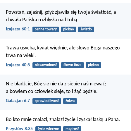
Powstań, zajaśnij, gdyż zjawiła się twoja światłość,
a
chwała Pańska rozbłysła nad tobą.
Izajasza 60:1
cenne towary
piękno
światło
Trawa usycha, kwiat więdnie,
ale słowo Boga naszego
trwa na wieki.
Izajasza 40:8
niezawodność
Słowo Boże
piękno
Nie błądźcie, Bóg się nie da z siebie naśmiewać;
albowiem co człowiek sieje, to i żąć będzie.
Galacjan 6:7
sprawiedliwość
żniwa
Bo kto mnie znalazł, znalazł życie
i zyskał łaskę u Pana.
Przysłów 8:35
życie wieczne
mądrość