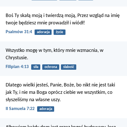
Boś Ty skałą moją i twierdzą moją,
Przez wzgląd na imię
twoje będziesz mnie prowadził i wiódł!
Psalmów 31:4
adoracja
życie
Wszystko mogę w tym, który mnie wzmacnia, w
Chrystusie.
Filipian 4:13
siła
ochrona
słabość
Dlatego wielki jesteś, Panie, Boże, bo nikt nie jest taki
jak Ty, i nie ma Boga oprócz ciebie we wszystkim, co
słyszeliśmy na własne uszy.
II Samuela 7:22
adoracja