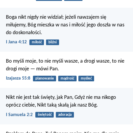
Boga nikt nigdy nie widział; jeżeli nawzajem się
miłujemy, Bóg mieszka w nas i miłość jego doszła w nas
do doskonałości.
I Jana 4:12
miłość
bliźni
Bo myśli moje, to nie myśli wasze,
a drogi wasze, to nie
drogi moje — mówi Pan.
Izajasza 55:8
planowanie
mądrość
myśleć
Nikt nie jest tak święty, jak Pan,
Gdyż nie ma nikogo
oprócz ciebie,
Nikt taką skałą jak nasz Bóg.
I Samuela 2:2
świętość
adoracja