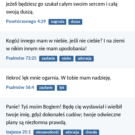
jeżeli będziesz go szukał całym swoim sercem i całą
swoją duszą.
Powtórzonego 4:29
nagroda
dusza
Kogóż innego mam w niebie, jeśli nie ciebie?
I na ziemi
w nikim innym nie mam upodobania!
Psalmów 73:25
zaufanie
niebo
adoracja
Ilekroć lęk mnie ogarnia,
W tobie mam nadzieję.
Psalmów 56:4
zaufanie
lęk
Panie! Tyś moim Bogiem!
Będę cię wysławiał i wielbił
twoje imię,
gdyż dokonałeś cudów;
twoje odwieczne
plany są niezłomna prawdą.
Izajasza 25:1
niezawodność
adoracja
chwała