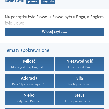
Jakuba 4:10
pokora
nagroda
Na początku było Słowo, a Słowo było u Boga, a Bogiem
było Słowo.
Wiecej czytac...
Tematy spokrewnione
Miłość
Niezawodność
Miłość jest cierpliwa, miłość...
A wierny jest Pan...
Adoracja
Siła
Panie! Tyś moim Bogiem!...
Nie bój się, bom...
Niebo
Jezus
Gdyż sam Pan na...
Jezus spojrzał na nich...