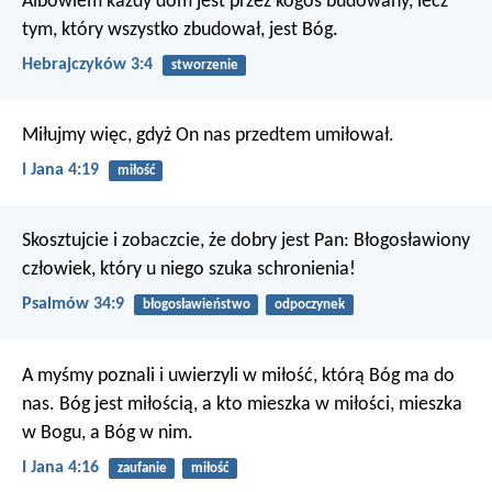
Albowiem każdy dom jest przez kogoś budowany, lecz
tym, który wszystko zbudował, jest Bóg.
Hebrajczyków 3:4
stworzenie
Miłujmy więc, gdyż On nas przedtem umiłował.
I Jana 4:19
miłość
Skosztujcie i zobaczcie, że dobry jest Pan:
Błogosławiony
człowiek, który u niego szuka schronienia!
Psalmów 34:9
błogosławieństwo
odpoczynek
A myśmy poznali i uwierzyli w miłość, którą Bóg ma do
nas. Bóg jest miłością, a kto mieszka w miłości, mieszka
w Bogu, a Bóg w nim.
I Jana 4:16
zaufanie
miłość