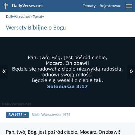
DailyVerses.net
Tematy
Rejestrowac
DailyVerses.net
›
Tematy
Wersety Biblijne o Bogu
«
»
BW1975
Biblia Warszawska 1975
Pan, twój Bóg, jest pośród ciebie,
Mocarz, On zbawi!