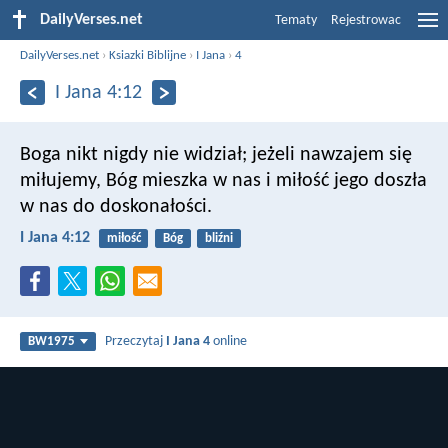
DailyVerses.net
Tematy
Rejestrowac
DailyVerses.net
›
Ksiazki Biblijne
›
I Jana
›
4
I Jana 4:12
Boga nikt nigdy nie widział; jeżeli nawzajem się
miłujemy, Bóg mieszka w nas i miłość jego doszła
w nas do doskonałości.
I Jana 4:12
miłość
Bóg
bliźni
Przeczytaj
I Jana 4
online
BW1975