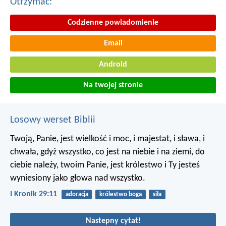
Otrzymac:
Codzienne powiadomienie
Email
Android
Na twojej stronie
Losowy werset Biblii
Twoją, Panie, jest wielkość i moc, i majestat, i sława, i
chwała, gdyż wszystko, co jest na niebie i na ziemi, do
ciebie należy, twoim Panie, jest królestwo i Ty jesteś
wyniesiony jako głowa nad wszystko.
I Kronik 29:11
adoracja
królestwo boga
siła
Nastepny cytat!