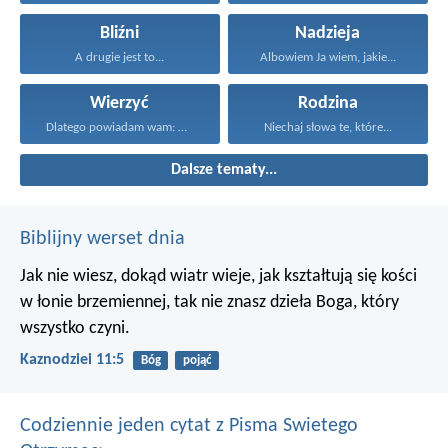
Bliźni
Nadzieja
A drugie jest to...
Albowiem Ja wiem, jakie...
Wierzyć
Rodzina
Dlatego powiadam wam: Wszystko...
Niechaj słowa te, które...
Dalsze tematy...
Biblijny werset dnia
Jak nie wiesz, dokąd wiatr wieje,
jak kształtują się kości
w łonie brzemiennej,
tak nie znasz dzieła Boga, który
wszystko czyni.
Kaznodziei 11:5
Bóg
pojąć
Codziennie jeden cytat z Pisma Swietego