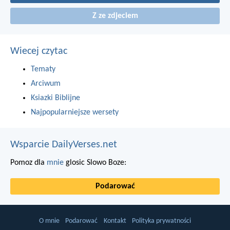
Z ze zdjeciem
Wiecej czytac
Tematy
Arciwum
Ksiazki Biblijne
Najpopularniejsze wersety
Wsparcie DailyVerses.net
Pomoz dla
mnie
glosic Slowo Boze:
Podarować
O mnie
Podarować
Kontakt
Polityka prywatności