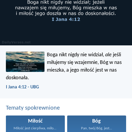
Boga nikt nigdy nie widział,
ale
jeśli
miłujemy się wzajemnie, Bóg w nas
mieszka, a jego miłość jest w nas
doskonała.
I Jana 4:12 - UBG
Tematy spokrewnione
Miłość
Bóg
Miłość jest cierpliwa, miłość...
Pan, twój Bóg, jest...