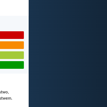
stwo,
lstwem.