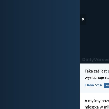
«
Taka zaś jest
wysłuchuje na
I Jana 5:14
za
A myśmy pozna
mieszka w mił