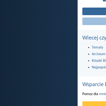
Wiecej cz
Tematy
Arciwum
Ksiazki Bi
Najpopul
Wsparcie 
Pomoz dla
mni