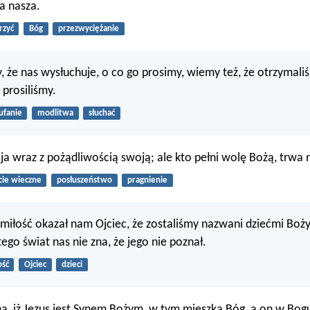
ra nasza.
rzyć
Bóg
przezwyciężanie
y, że nas wysłuchuje, o co go prosimy, wiemy też, że otrzymali
 prosiliśmy.
ufanie
modlitwa
słuchać
ija wraz z pożądliwością swoją; ale kto pełni wolę Bożą, trwa 
cie wieczne
posłuszeństwo
pragnienie
ą miłość okazał nam Ojciec, że zostaliśmy nazwani dziećmi Boży
ego świat nas nie zna, że jego nie poznał.
ość
Ojciec
dzieci
a, iż Jezus jest Synem Bożym, w tym mieszka Bóg, a on w Bog