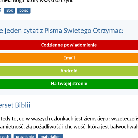
dzieła Boga, który wszystko czyni.
5
Bóg
pojąć
e jeden cytat z Pisma Swietego Otrzymac:
Codzienne powiadomienie
Email
Android
Na twojej stronie
set Biblii
tedy to, co w waszych członkach jest ziemskiego: wszeteczeń
namiętność, złą pożądliwość i chciwość, która jest bałwochwa
grzech
pragnienie
materializm