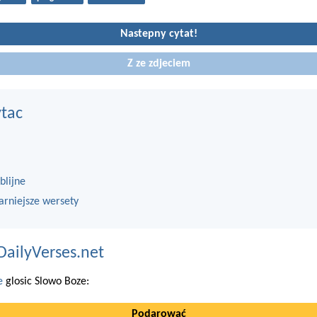
Nastepny cytat!
Z ze zdjeciem
ytac
blijne
arniejsze wersety
DailyVerses.net
e
glosic Slowo Boze:
Podarować