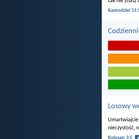
tak nie znasz 
Kaznodziei 11:
Codzienni
Losowy wer
Umartwiajcie 
nieczystość, 
Kolosan 3:5