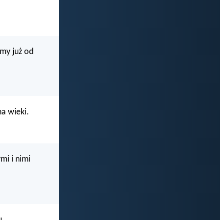
śmy już od
na wieki.
mi i nimi
u.