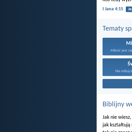
I Jana 4:15
Je
Tematy s
Mi
Miłość jest ci
Ś
Nie miłujci
Biblijny w
Jak nie wiesz,
jak kształtują