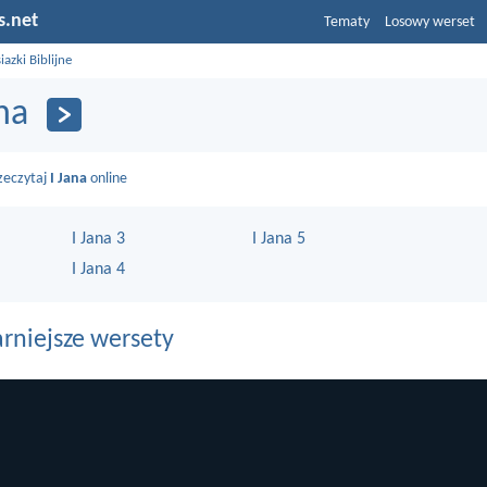
s.net
Tematy
Losowy werset
iazki Biblijne
ana
zeczytaj
I Jana
online
I Jana 3
I Jana 5
I Jana 4
rniejsze wersety