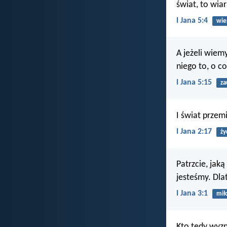
świat, to wia
I Jana 5:4
wie
A jeżeli wiem
niego to, o co
I Jana 5:15
za
I świat przem
I Jana 2:17
ży
Patrzcie, jak
jesteśmy. Dlat
I Jana 3:1
mił
Kto tedy wyzn