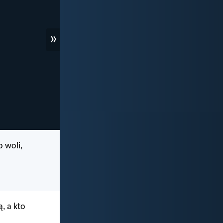
»
o woli,
ą, a kto