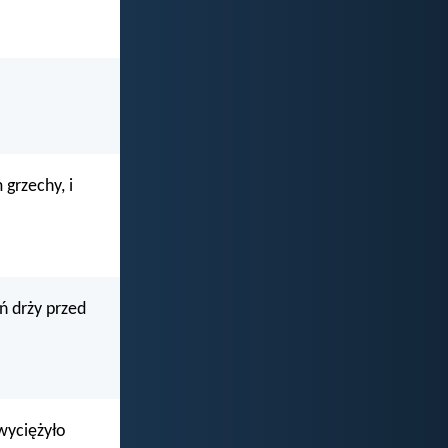
 grzechy, i
ń drży przed
zwyciężyło