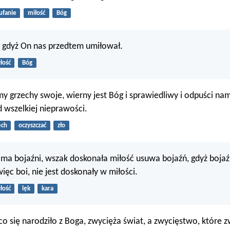
ufanie
miłość
Bóg
, gdyż On nas przedtem umiłował.
łość
Bóg
my grzechy swoje, wierny jest Bóg i sprawiedliwy i odpuści nam
d wszelkiej nieprawości.
ech
oczyszczać
zło
 ma bojaźni, wszak doskonała miłość usuwa bojaźń, gdyż bojaź
więc boi, nie jest doskonały w miłości.
łość
lęk
kara
co się narodziło z Boga, zwycięża świat, a zwycięstwo, które 