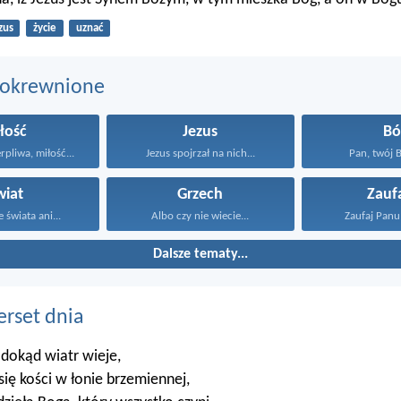
zus
życie
uznać
pokrewnione
łość
Jezus
Bó
erpliwa, miłość...
Jezus spojrzał na nich...
Pan, twój Bó
wiat
Grzech
Zauf
e świata ani...
Albo czy nie wiecie...
Zaufaj Panu 
Dalsze tematy...
erset dnia
 dokąd wiatr wieje,
 się kości w łonie brzemiennej,