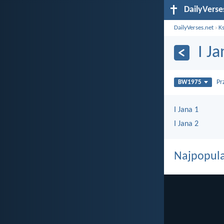
DailyVerse
DailyVerses.net
›
Ks
I J
Pr
BW1975
I Jana 1
I Jana 2
Najpopula