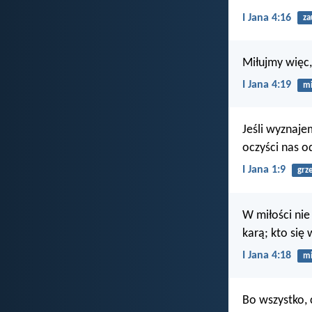
I Jana 4:16
za
Miłujmy więc
I Jana 4:19
mi
Jeśli wyznaje
oczyści nas o
I Jana 1:9
grz
W miłości nie
karą; kto się 
I Jana 4:18
mi
Bo wszystko, 