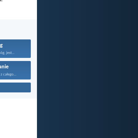
g
g, jest...
anie
z całego...