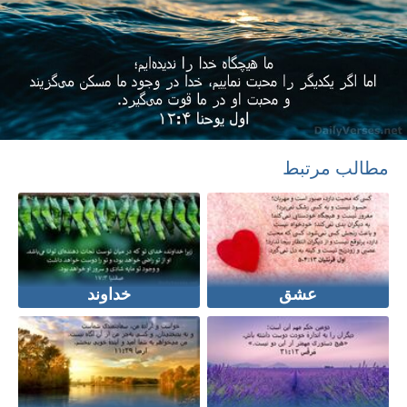
مطالب مرتبط
عشق
خداوند