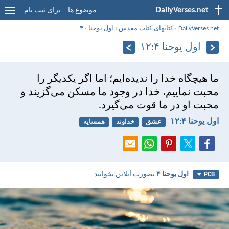
DailyVerses.net
موضوع ها
برای ثبت نام
DailyVerses.net
›
کتابهای کتاب مقدس
›
اول يوحنا
›
۴
اول يوحنا ۴:‏۱۲
ما هيچگاه خدا را نديده‌ايم؛ اما اگر يكديگر را
محبت نماييم، خدا در وجود ما مسكن می‌گزيند و
محبت او در ما قوت می‌گيرد.
اول يوحنا ۴:‏۱۲
عشق
خداوند
همسایه
اول يوحنا ۴
بصورت آنلاین بخوانید
PCB