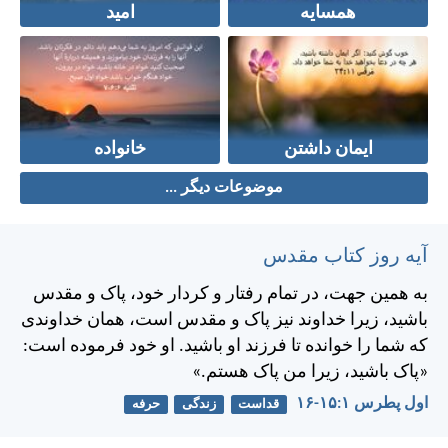
همسایه
امید
ایمان داشتن
خانواده
موضوعات دیگر ...
آیه روز کتاب مقدس
به همين جهت، در تمام رفتار و كردار خود، پاک و مقدس
باشيد، زيرا خداوند نيز پاک و مقدس است، همان خداوندی
كه شما را خوانده تا فرزند او باشيد. او خود فرموده است:
«پاک باشيد، زيرا من پاک هستم.»
اول پطرس ۱:‏۱۵-‏۱۶
قداست
زندگی
حرفه