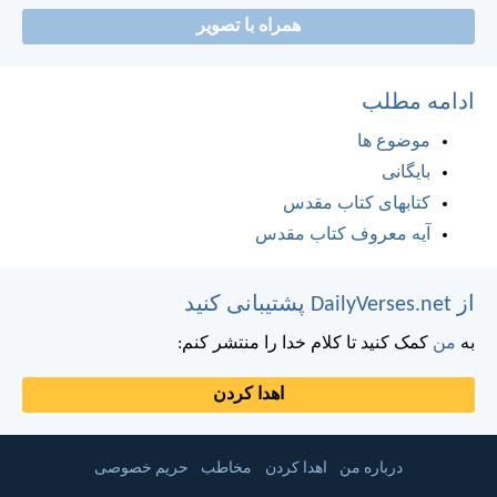
همراه با تصویر
ادامه مطلب
موضوع ها
بایگانی
کتابهای کتاب مقدس
آیه معروف کتاب مقدس
از DailyVerses.net پشتیبانی کنید
به
من
کمک کنید تا کلام خدا را منتشر کنم:
اهدا کردن
درباره من
اهدا کردن
مخاطب
حریم خصوصی