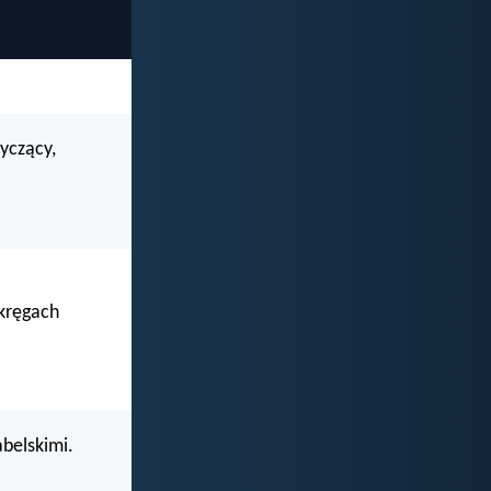
ryczący,
okręgach
abelskimi.