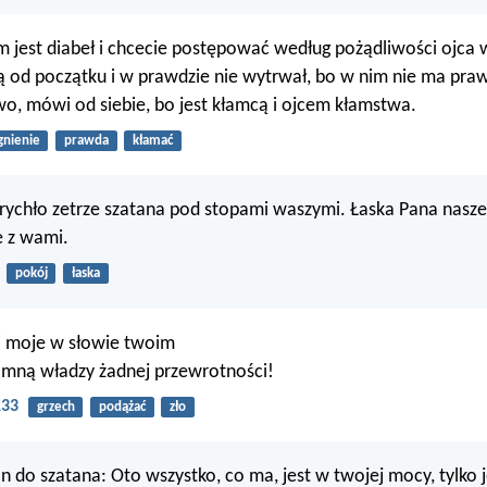
 jest diabeł i chcecie postępować według pożądliwości ojca
 od początku i w prawdzie nie wytrwał, bo w nim nie ma pra
, mówi od siebie, bo jest kłamcą i ojcem kłamstwa.
gnienie
prawda
kłamać
rychło zetrze szatana pod stopami waszymi. Łaska Pana nasze
e z wami.
pokój
łaska
i moje w słowie twoim
e mną władzy żadnej przewrotności!
133
grzech
podążać
zło
an do szatana: Oto wszystko, co ma, jest w twojej mocy, tylko 