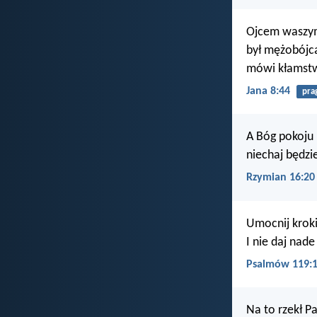
Ojcem waszym
był mężobójcą
mówi kłamstwo
Jana 8:44
pra
A Bóg pokoju 
niechaj będzi
Rzymian 16:20
Umocnij krok
I nie daj nad
Psalmów 119:
Na to rzekł P