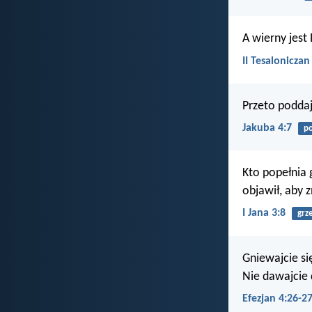
A wierny jest 
II Tesaloniczan
Przeto poddaj
Jakuba 4:7
po
Kto popełnia g
objawił, aby z
I Jana 3:8
grz
Gniewajcie si
Nie dawajcie 
Efezjan 4:26-2