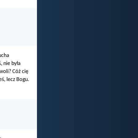
Ducha
, nie była
woli? Cóż cię
eś, lecz Bogu.