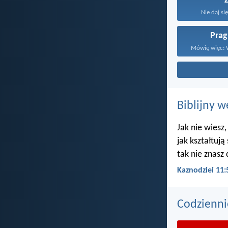
Nie daj si
Prag
Mówię więc: 
Biblijny w
Jak nie wiesz,
jak kształtują
tak nie znasz 
Kaznodziei 11:
Codzienni