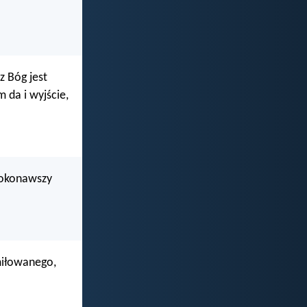
z Bóg jest
m da i wyjście,
 dokonawszy
miłowanego,