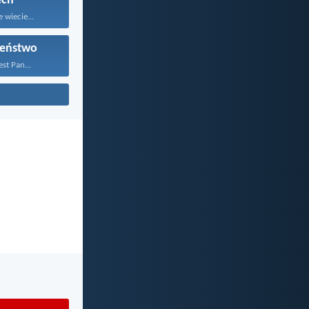
ech
 wiecie...
zeństwo
st Pan...