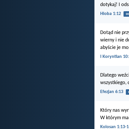
dotykaj! I od
Hioba 1:12
o
Dotąd nie przy
wierny i nie d
abyście je mog
I Koryntian 10
Dlatego weźci
wszystkiego, o
Efezjan 6:13
Który nas wyr
W którym mam
Kolosan 1:13-1