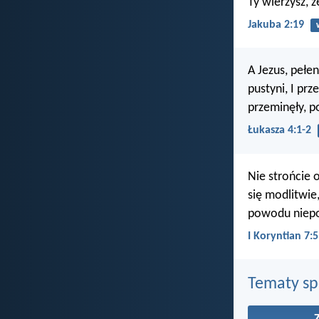
Ty wierzysz, 
Jakuba 2:19
A Jezus, pełe
pustyni, I prz
przeminęły, p
Łukasza 4:1-2
Nie strońcie 
się modlitwie
powodu niepo
I Koryntian 7:5
Tematy s