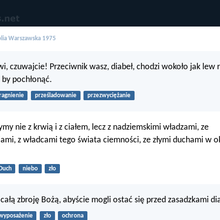
blia Warszawska 1975
wi, czuwajcie! Przeciwnik wasz, diabeł, chodzi wokoło jak lew 
 by pochłonąć.
ragnienie
prześladowanie
przezwyciężanie
ymy nie z krwią i z ciałem, lecz z nadziemskimi władzami, ze
ami, z władcami tego świata ciemności, ze złymi duchami w 
Duch
niebo
zło
 całą zbroję Bożą, abyście mogli ostać się przed zasadzkami di
wyposażenie
zło
ochrona