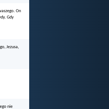
 waszego. On
wdy. Gdy
go, Jezusa,
jego nie