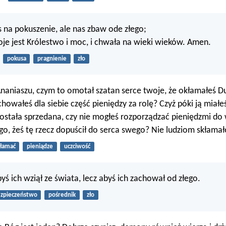
s na pokuszenie, ale nas zbaw ode złego;
e jest Królestwo i moc, i chwała na wieki wieków. Amen.
pokusa
pragnienie
zło
: Ananiaszu, czym to omotał szatan serce twoje, że okłamałeś 
howałeś dla siebie część pieniędzy za rolę? Czyż póki ją miałeś
została sprzedana, czy nie mogłeś rozporządzać pieniędzmi do 
ego, żeś tę rzecz dopuścił do serca swego? Nie ludziom skłamał
łamać
pieniądze
uczciwość
yś ich wziął ze świata, lecz abyś ich zachował od złego.
zpieczeństwo
pośrednik
zło