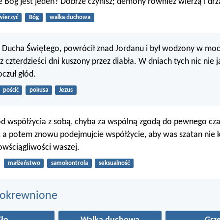
że Bóg jest jeden? Dobrze czynisz; demony również wierzą i drż
wierzyć
Bóg
walka duchowa
n Ducha Świętego, powrócił znad Jordanu i był wodzony w mo
ez czterdzieści dni kuszony przez diabła. W dniach tych nic nie j
oczuł głód.
pościć
pokusa
Jezus
od współżycia z sobą, chyba za wspólną zgodą do pewnego cz
, a potem znowu podejmujcie współżycie, aby was szatan nie ku
wściągliwości waszej.
małżeństwo
samokontrola
seksualność
pokrewnione