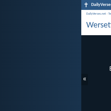
DailyVerse
DailyVerses.net
›
T
Wersety
«