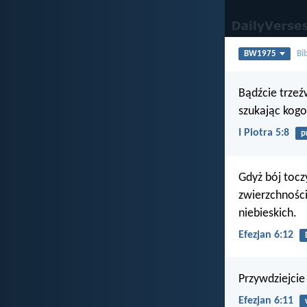
BW1975
Bi
Bądźcie trzeź
szukając kogo
I Piotra 5:8
p
Gdyż bój tocz
zwierzchności
niebieskich.
Efezjan 6:12
Przywdziejcie
Efezjan 6:11