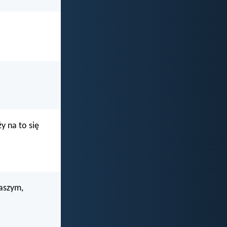
y na to się
waszym,