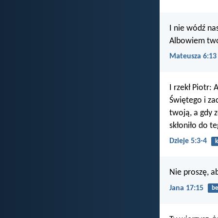
I nie wódź na
Albowiem twoj
Mateusza 6:13
I rzekł Piotr
Świętego i zac
twoją, a gdy 
skłoniło do t
Dzieje 5:3-4
k
Nie proszę, ab
Jana 17:15
be