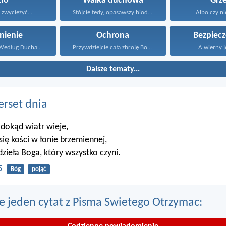
Zło
Walka duchowa
Grz
ę zwyciężyć...
Stójcie tedy, opasawszy biodra...
Albo czy nie
nienie
Ochrona
Bezpiec
Według Ducha...
Przywdziejcie całą zbroję Bożą...
A wierny je
Dalsze tematy...
erset dnia
 dokąd wiatr wieje,
 się kości w łonie brzemiennej,
dzieła Boga, który wszystko czyni.
5
Bóg
pojąć
e jeden cytat z Pisma Swietego Otrzymac: