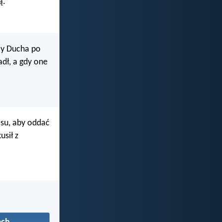
ą.
cy Ducha po
adł, a gdy one
asu, aby oddać
sił z