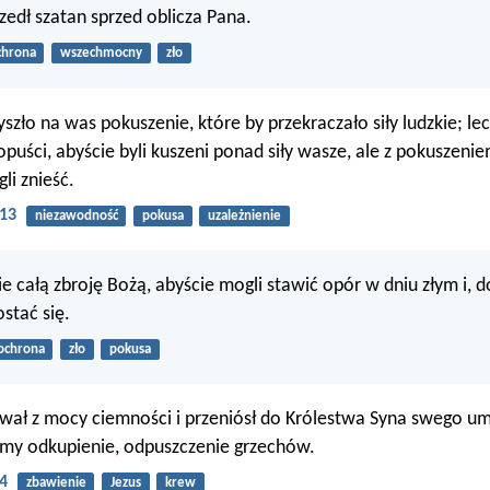
szedł szatan sprzed oblicza Pana.
chrona
wszechmocny
zło
szło na was pokuszenie, które by przekraczało siły ludzkie; lec
opuści, abyście byli kuszeni ponad siły wasze, ale z pokuszenie
li znieść.
:13
niezawodność
pokusa
uzależnienie
e całą zbroję Bożą, abyście mogli stawić opór w dniu złym i,
stać się.
ochrona
zło
pokusa
wał z mocy ciemności i przeniósł do Królestwa Syna swego u
y odkupienie, odpuszczenie grzechów.
4
zbawienie
Jezus
krew