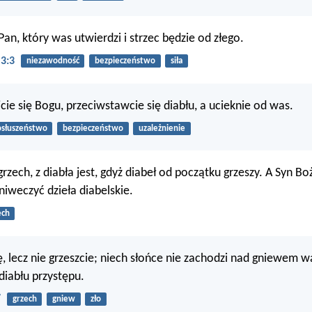
Pan, który was utwierdzi i strzec będzie od złego.
 3:3
niezawodność
bezpieczeństwo
siła
cie się Bogu, przeciwstawcie się diabłu, a ucieknie od was.
słuszeństwo
bezpieczeństwo
uzależnienie
rzech, z diabła jest, gdyż diabeł od początku grzeszy. A Syn Boż
niweczyć dzieła diabelskie.
ech
ę, lecz nie grzeszcie; niech słońce nie zachodzi nad gniewem 
diabłu przystępu.
7
grzech
gniew
zło