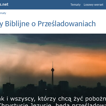
s.net
Tematy
Losowy werset
ematy
y Biblijne o Prześladowaniach