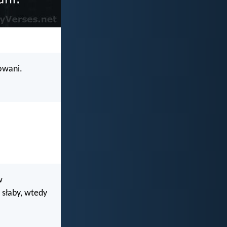
dowani.
w
 słaby, wtedy