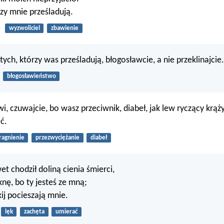
rzy mnie prześladują.
5
wyzwoliciel
zbawienie
ych, którzy was prześladują, błogosławcie, a nie przeklinajcie.
błogosławieństwo
i, czuwajcie, bo wasz przeciwnik, diabeł, jak lew ryczący krąży
ć.
ragnienie
przezwyciężanie
diabeł
 chodził doliną cienia śmierci,
ęknę, bo ty jesteś ze mną;
kij pocieszają mnie.
lęk
zachęta
umierać