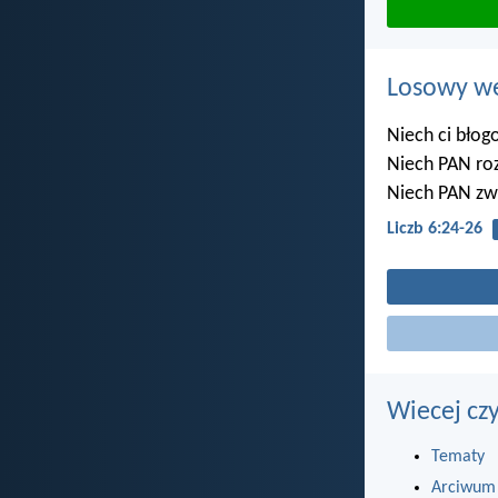
Losowy wer
Niech ci błogo
Niech PAN roz
Niech PAN zwr
Liczb 6:24-26
Wiecej cz
Tematy
Arciwum