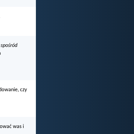
.
ą
spośród
a
adowanie, czy
dować was i