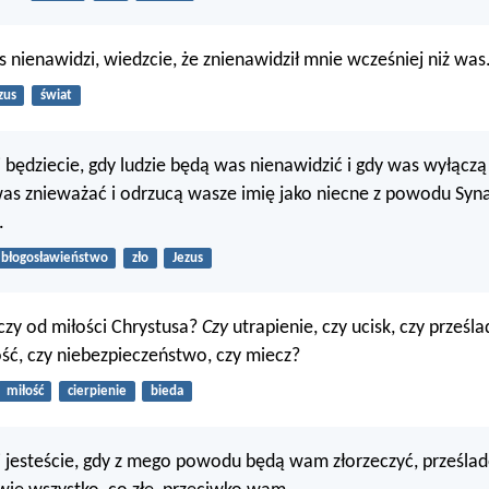
s nienawidzi, wiedzcie, że znienawidził mnie wcześniej niż was
zus
świat
 będziecie, gdy ludzie będą was nienawidzić i gdy was wyłącz
was znieważać i odrzucą wasze imię jako niecne z powodu Syn
.
błogosławieństwo
zło
Jezus
czy od miłości Chrystusa?
Czy
utrapienie, czy ucisk, czy prześl
ość, czy niebezpieczeństwo, czy miecz?
miłość
cierpienie
bieda
 jesteście, gdy z mego powodu będą wam złorzeczyć, prześla