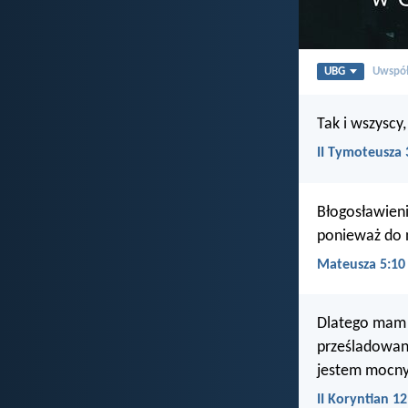
UBG
Uwspół
Tak i wszyscy
II Tymoteusza 
Błogosławieni
ponieważ do n
Mateusza 5:10
Dlatego mam 
prześladowani
jestem mocny
II Koryntian 12