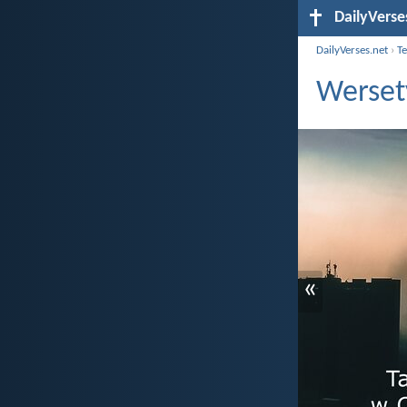
DailyVerse
DailyVerses.net
›
T
Werset
«