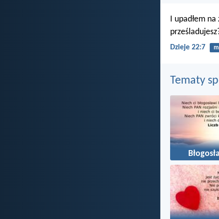
I upadłem na 
prześladujesz
Dzieje 22:7
m
Tematy s
Błogosł