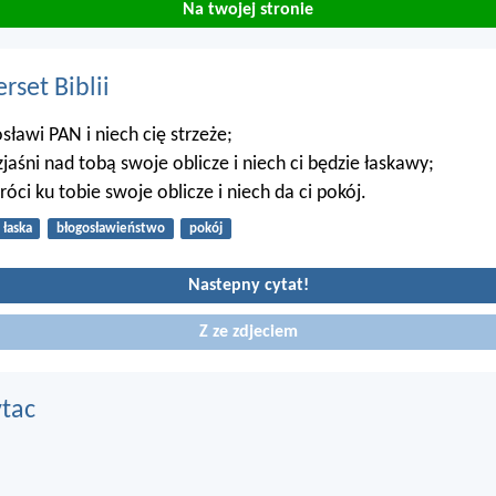
Na twojej stronie
set Biblii
sławi PAN i niech cię strzeże;
jaśni nad tobą swoje oblicze i niech ci będzie łaskawy;
óci ku tobie swoje oblicze i niech da ci pokój.
łaska
błogosławieństwo
pokój
Nastepny cytat!
Z ze zdjeciem
ytac