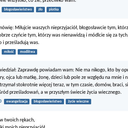
ie wszystko, co złe, przeciwko wam.
błogosławieństwo
zło
plotka
ówię: Miłujcie waszych nieprzyjaciół, błogosławcie tym, któr
dobrze czyńcie tym, którzy was nienawidzą i módlcie się za tyc
o i prześladują was.
miłość
modlitwa
wiedział: Zaprawdę powiadam wam: Nie ma nikogo, kto by opu
try, ojca lub matkę, żonę, dzieci lub pole ze względu na mnie i 
otrzymał stokrotnie
więcej
teraz, w tym czasie, domów, braci, si
 wśród prześladowań, a w przyszłym świecie życia wiecznego.
0
ewangelizacja
błogosławieństwo
życie wieczne
w twoich rękach,
ki moich nieprzyjaciół