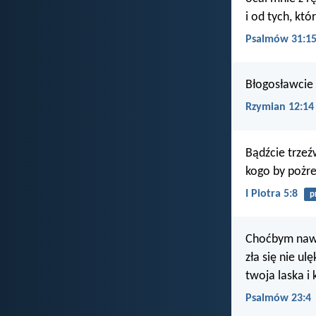
i od tych, któ
Psalmów 31:1
Błogosławcie t
Rzymian 12:14
Bądźcie trzeźw
kogo by pożre
I Piotra 5:8
p
Choćbym nawet
zła się nie ul
twoja laska i 
Psalmów 23:4