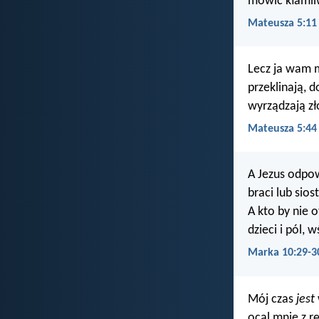
mówić kłamliw
Mateusza 5:11
Lecz ja wam m
przeklinają, 
wyrządzają zł
Mateusza 5:44
A Jezus odpo
braci lub sios
A kto by nie 
dzieci i pól,
Marka 10:29-3
Mój czas
jest
ocal mnie z rę