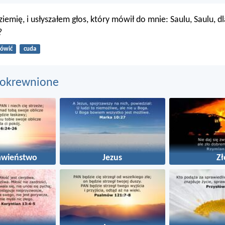
ziemię, i usłyszałem głos, który mówił do mnie: Saulu, Saulu, 
?
ówić
cuda
pokrewnione
awieństwo
Jezus
Zł