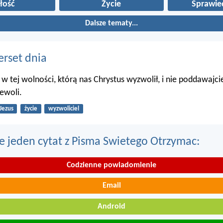
łość
Życie
Sprawie
Dalsze tematy...
erset dnia
 w tej wolności, którą nas Chrystus wyzwolił, i nie poddawajc
ewoli.
Jezus
życie
wyzwoliciel
e jeden cytat z Pisma Swietego Otrzymac:
Codzienne powiadomienie
Email
Android