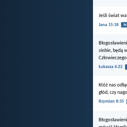
Jeśli świat wa
Jana 15:18
Je
Błogosławieni
siebie
, będą 
Człowieczego
Łukasza 6:22
Któż nas odłą
głód, czy nag
Rzymian 8:35
Błogosławieni