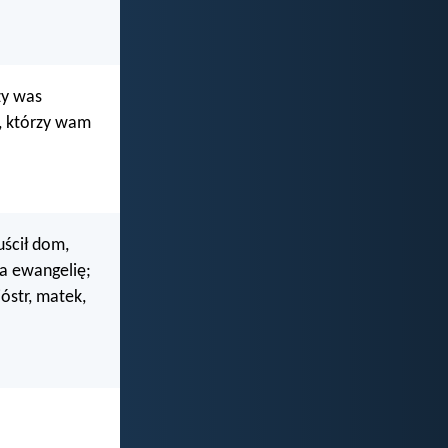
zy was
h, którzy wam
ścił dom,
na ewangelię;
óstr, matek,