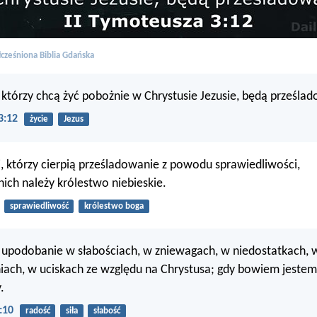
cześniona Biblia Gdańska
, którzy chcą żyć pobożnie w Chrystusie Jezusie, będą prześla
3:12
życie
Jezus
, którzy cierpią prześladowanie z powodu sprawiedliwości,
ich należy królestwo niebieskie.
sprawiedliwość
królestwo boga
upodobanie w słabościach, w zniewagach, w niedostatkach, 
ach, w uciskach ze względu na Chrystusa; gdy bowiem jestem
.
:10
radość
siła
słabość