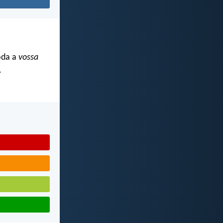
oda a
vossa
.