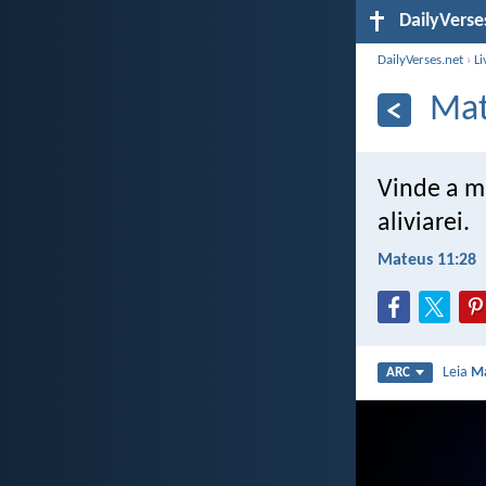
DailyVerse
DailyVerses.net
›
Li
Mat
Vinde a m
aliviarei.
Mateus 11:28
Leia
Ma
ARC