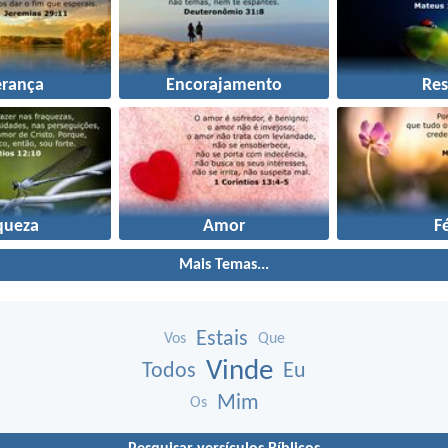
erança
Encorajamento
Res
queza
Amor
F
Mais Temas...
Estais
Vos
Que
Vinde
Todos
Eu
Mim
Os