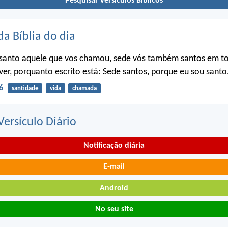
Pesquisar versículos Bíblicos
da Bíblia do dia
santo aquele que vos chamou, sede vós também santos em t
ver, porquanto escrito está: Sede santos, porque eu sou santo
6
santidade
vida
chamada
ersículo Diário
Notificação diária
E-mail
Android
No seu site