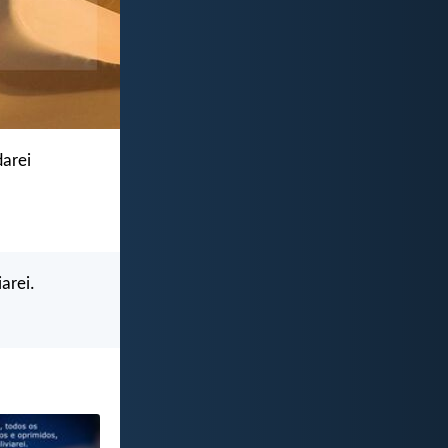
darei
arei.