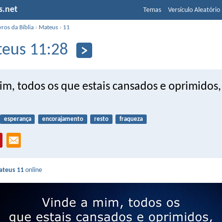
s.net
Temas
Versículo Aleatório
vros da Bíblia
›
Mateus
›
11
eus 11:28
im, todos os que estais cansados e oprimidos,
esperança
encorajamento
resto
fraqueza
teus 11
online