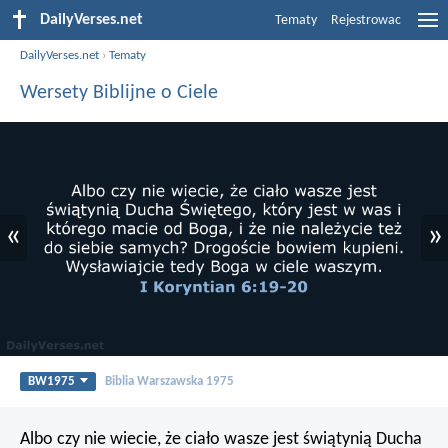
DailyVerses.net
Tematy
Rejestrowac
DailyVerses.net
›
Tematy
Wersety Biblijne o Ciele
«
»
BW1975
Biblia Warszawska 1975
Albo czy nie wiecie, że ciało wasze jest świątynią Ducha