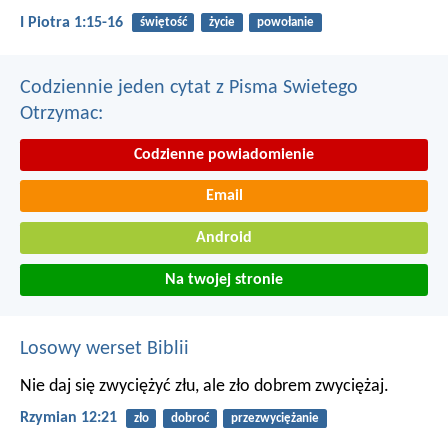
I Piotra 1:15-16
świętość
życie
powołanie
Codziennie jeden cytat z Pisma Swietego
Otrzymac:
Codzienne powiadomienie
Email
Android
Na twojej stronie
Losowy werset Biblii
Nie daj się zwyciężyć złu, ale zło dobrem zwyciężaj.
Rzymian 12:21
zło
dobroć
przezwyciężanie