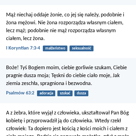
Mąż niechaj oddaje żonie, co jej się należy, podobnie i
żona mężowi. Nie żona rozporządza własnym ciałem,
lecz mąż; podobnie nie mąż rozporządza własnym
ciałem, lecz żona.
I Koryntian 7:3-4
małżeństwo
seksualność
Boże! Tyś Bogiem moim, ciebie gorliwie szukam,
Ciebie
pragnie dusza moja;
Tęskni do ciebie ciało moje,
Jak
ziemia zeschła, spragniona i bezwodna.
Psalmów 63:2
adoracja
szukać
dusza
A z żebra, które wyjął z człowieka, ukształtował Pan Bóg
kobietę i przyprowadził ją do człowieka. Wtedy rzekł
człowiek: Ta dopiero jest kością z kości moich i ciałem z