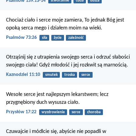
Psalmów 139:13-14
stworzenie
cuda
dusza
Chociaż ciało i serce moje zamiera,
To jednak Bóg jest
opoką serca mego i działem moim na wieki.
Psalmów 73:26
siła
życie
zależność
Otrząśnij się z utrapienia swojego serca
i odrzuć słabości
swojego ciała!
Gdyż młodość i jej rozkwit są marnością.
Kaznodziei 11:10
smutek
troska
serce
Wesołe serce jest najlepszym lekarstwem;
lecz
przygnębiony duch wysusza ciało.
Przysłów 17:22
wyzdrowienie
serce
choroba
Czuwajcie i módlcie się, abyście nie popadli w