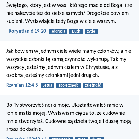
Świętego, który jest w was i którego macie od Boga, i że
nie należycie też do siebie samych? Drogoście bowiem
kupieni. Wysławiajcie tedy Boga w ciele waszym.
I Koryntian 6:19-20
adoracja
Duch
życie
Jak bowiem w jednym ciele wiele mamy członków, a nie
wszystkie członki tę samą czynność wykonują, Tak my
wszyscy jesteśmy jednym ciałem w Chrystusie, a z
osobna jesteśmy członkami jedni drugich.
Rzymian 12:4-5
Jezus
społeczność
zależność
Bo Ty stworzyłeś nerki moje,
Ukształtowałeś mnie w
łonie matki mojej.
Wysławiam cię za to, że cudownie
mnie stworzyłeś.
Cudowne są dzieła twoje
I duszę moją
znasz dokładnie.