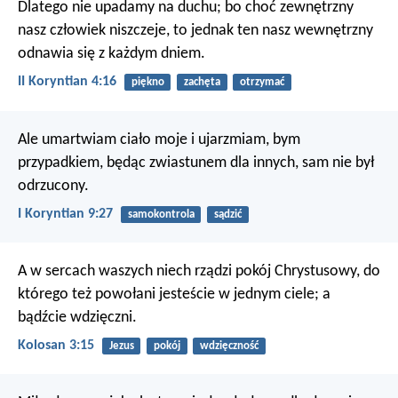
Dlatego nie upadamy na duchu; bo choć zewnętrzny
nasz człowiek niszczeje, to jednak ten nasz wewnętrzny
odnawia się z każdym dniem.
II Koryntian 4:16
piękno
zachęta
otrzymać
Ale umartwiam ciało moje i ujarzmiam, bym
przypadkiem, będąc zwiastunem dla innych, sam nie był
odrzucony.
I Koryntian 9:27
samokontrola
sądzić
A w sercach waszych niech rządzi pokój Chrystusowy, do
którego też powołani jesteście w jednym ciele; a
bądźcie wdzięczni.
Kolosan 3:15
Jezus
pokój
wdzięczność