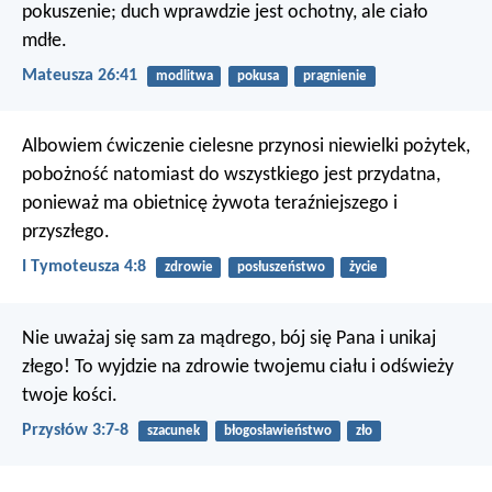
pokuszenie; duch wprawdzie jest ochotny, ale ciało
mdłe.
Mateusza 26:41
modlitwa
pokusa
pragnienie
Albowiem ćwiczenie cielesne przynosi niewielki pożytek,
pobożność natomiast do wszystkiego jest przydatna,
ponieważ ma obietnicę żywota teraźniejszego i
przyszłego.
I Tymoteusza 4:8
zdrowie
posłuszeństwo
życie
Nie uważaj się sam za mądrego,
bój się Pana i unikaj
złego!
To wyjdzie na zdrowie twojemu ciału
i odświeży
twoje kości.
Przysłów 3:7-8
szacunek
błogosławieństwo
zło