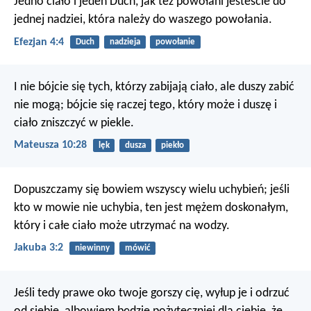
Jedno ciało i jeden Duch, jak też powołani jesteście do
jednej nadziei, która należy do waszego powołania.
Efezjan 4:4
Duch
nadzieja
powołanie
I nie bójcie się tych, którzy zabijają ciało, ale duszy zabić
nie mogą; bójcie się raczej tego, który może i duszę i
ciało zniszczyć w piekle.
Mateusza 10:28
lęk
dusza
piekło
Dopuszczamy się bowiem wszyscy wielu uchybień; jeśli
kto w mowie nie uchybia, ten jest mężem doskonałym,
który i całe ciało może utrzymać na wodzy.
Jakuba 3:2
niewinny
mówić
Jeśli tedy prawe oko twoje gorszy cię, wyłup je i odrzuć