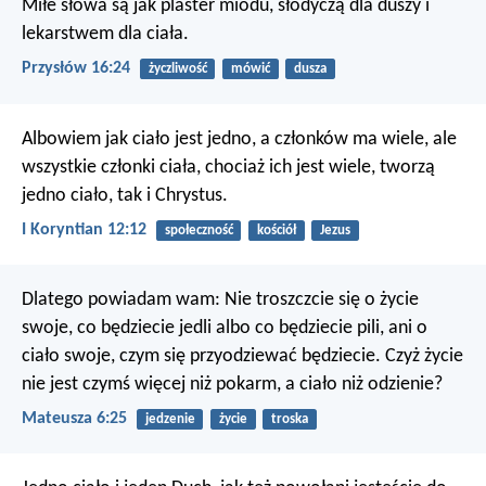
Miłe słowa są jak plaster miodu,
słodyczą dla duszy i
lekarstwem dla ciała.
Przysłów 16:24
życzliwość
mówić
dusza
Albowiem jak ciało jest jedno, a członków ma wiele, ale
wszystkie członki ciała, chociaż ich jest wiele, tworzą
jedno ciało, tak i Chrystus.
I Koryntian 12:12
społeczność
kościół
Jezus
Dlatego powiadam wam: Nie troszczcie się o życie
swoje, co będziecie jedli albo co będziecie pili, ani o
ciało swoje, czym się przyodziewać będziecie. Czyż życie
nie jest czymś więcej niż pokarm, a ciało niż odzienie?
Mateusza 6:25
jedzenie
życie
troska