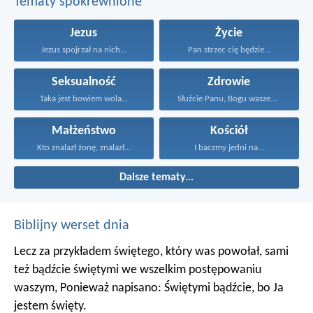
Tematy spokrewnione
Jezus
Życie
Jezus spojrzał na nich...
Pan strzec cię będzie...
Seksualność
Zdrowie
Taka jest bowiem wola...
Służcie Panu, Bogu waszemu...
Małżeństwo
Kościół
Kto znalazł żonę, znalazł...
I baczmy jedni na...
Dalsze tematy...
Biblijny werset dnia
Lecz za przykładem świętego, który was powołał, sami
też bądźcie świętymi we wszelkim postępowaniu
waszym, Ponieważ napisano: Świętymi bądźcie, bo Ja
jestem święty.