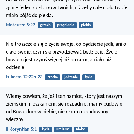
od siebie, albowiem będzie pożyteczniej dla ciebie, że
zginie jeden z członków twoich, niż żeby całe ciało twoje
miało pójść do piekła.
Mateusza 5:29
grzech
pragnienie
piekło
Nie troszczcie się o życie swoje, co będziecie jedli, ani o
ciało swoje, czym się przyodziewać będziecie. Życie
bowiem jest czymś więcej niż pokarm, a ciało niż
odzienie.
Łukasza 12:22b-23
troska
jedzenie
życie
Wiemy bowiem, że jeśli ten namiot, który jest naszym
ziemskim mieszkaniem, się rozpadnie, mamy budowlę
od Boga, dom w niebie, nie rękoma zbudowany,
wieczny.
II Koryntian 5:1
życie
umierać
niebo