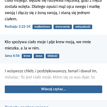
ciała mojego. Będzie się nazywała mężatką, gdyż z męża
została wzięta. Dlatego opuści mąż ojca swego i matkę
swoją i złączy się z żoną swoją, i staną się jednym
ciałem.
Rodzaju 2:22-24
małżeństwo
stworzenie
seksualność
Kto spożywa ciało moje i pije krew moją, we mnie
mieszka, a Ja w nim.
Jana 6:56
krew
Jezus
bliskość
I wziąwszy chleb, i podziękowawszy, łamał i dawał im,
mówiąc: To jest ciało moje, które się za was daje; to
czyńcie na pamiątkę moją.
Wiecej czytac...