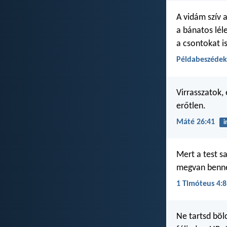
A vidám szív 
a bánatos lél
a csontokat is
Példabeszédek
Virrasszatok, 
erőtlen.
Máté 26:41
i
Mert a test s
megvan benne 
1 Timóteus 4:8
Ne tartsd bö