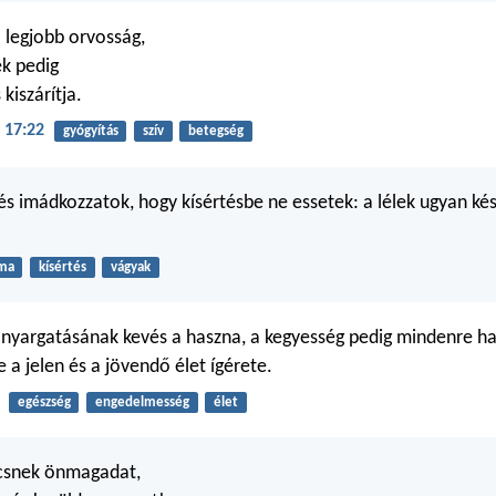
a legjobb orvosság,
ek pedig
 kiszárítja.
 17:22
gyógyítás
szív
betegség
és imádkozzatok, hogy kísértésbe ne essetek: a lélek ugyan kés
ma
kísértés
vágyak
anyargatásának kevés a haszna, a kegyesség pedig mindenre h
a jelen és a jövendő élet ígérete.
egészség
engedelmesség
élet
lcsnek önmagadat,