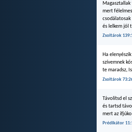
Magasztallak 
mert félelmes
csodálatosak 
és lelkem jól 
Zsoltárok 139:
Ha elenyészik
szívemnek kős
te maradsz, I
Zsoltárok 73:2
Távolítsd el s
és tartsd távo
mert az ifjúko
Prédikátor 11: