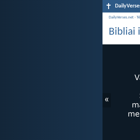
DailyVerse
DailyVerses.net
›
T
Bibliai
«