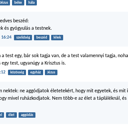
Jézus
béke
hála
kedves beszéd:
ek és gyógyulás a testnek.
 16:24
szelídség
beszéd
lélek
a test egy, bár sok tagja van, de a test valamennyi tagja, noh
egy test, ugyanúgy a Krisztus is.
:12
közösség
egyház
Jézus
nektek: ne aggódjatok életetekért, hogy mit egyetek, és mit i
hogy mivel ruházkodjatok. Nem több-e az élet a tápláléknál, és 
el
élet
aggódás