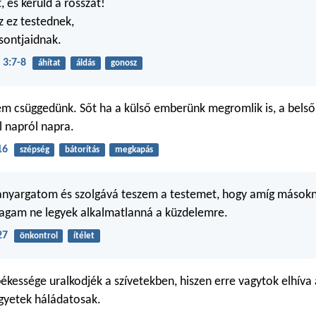
, és kerüld a rosszat!
z ez testednek,
csontjaidnak.
 3:7-8
áhítat
áldás
gonosz
em csüggedünk. Sőt ha a külső emberünk megromlik is, a bels
 napról napra.
16
szépség
bátorítás
megkapás
yargatom és szolgává teszem a testemet, hogy amíg mások
agam ne legyek alkalmatlanná a küzdelemre.
27
önkontrol
ítélet
békessége uralkodjék a szívetekben, hiszen erre vagytok elhíva
egyetek háládatosak.