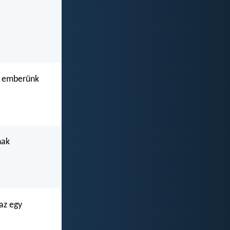
ő emberünk
nak
 az egy