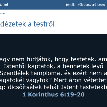
s.net
Témák
Véletlenszerű idézet
émák
 idézetek a testről