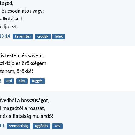
téged,
 és csodálatos vagy;
alkotásaid,
tudja ezt.
13-14
teremtés
csodák
lélek
 is testem és szívem,
ziklája és örökségem
stenem, örökké!
6
erő
élet
függés
zívedből a bosszúságot,
l magadtól a rosszat,
r és a fiatalság mulandó!
10
szomorúság
aggódás
szív