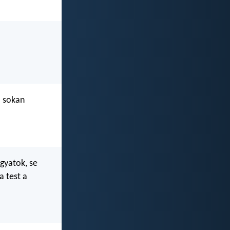
a sokan
gyatok, se
a test a