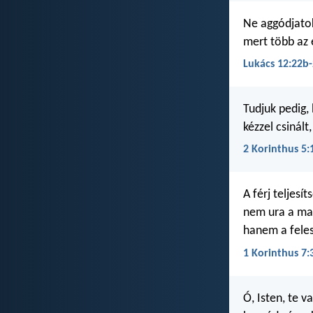
Ne aggódjatok
mert több az é
Lukács 12:22b
Tudjuk pedig,
kézzel csinál
2 Korinthus 5:
A férj teljesí
nem ura a mag
hanem a fele
1 Korinthus 7:
Ó, Isten, te v