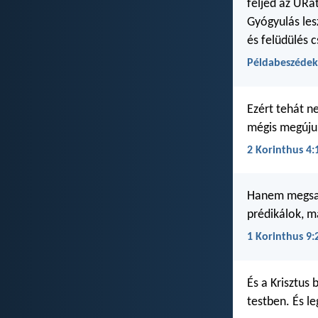
féljed az URat
Gyógyulás les
és felüdülés 
Példabeszédek
Ezért tehát n
mégis megújul
2 Korinthus 4:
Hanem megsan
prédikálok, m
1 Korinthus 9:
És a Krisztus 
testben. És l