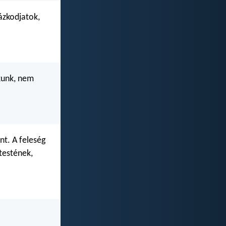
ázkodjatok,
ékunk, nem
ánt. A feleség
testének,