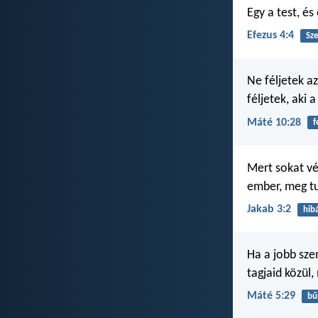
Egy a test, é
Efezus 4:4
Sz
Ne féljetek az
féljetek, aki 
Máté 10:28
f
Mert sokat vé
ember, meg tu
Jakab 3:2
hib
Ha a jobb sze
tagjaid közül
Máté 5:29
bű