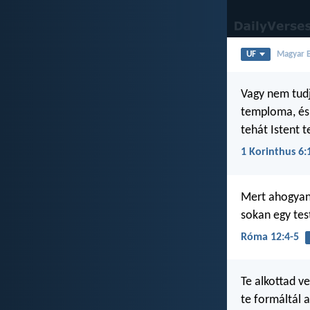
UF
Magyar Bi
Vagy nem tudj
temploma, és 
tehát Istent 
1 Korinthus 6:
Mert ahogyan 
sokan egy tes
Róma 12:4-5
Te alkottad v
te formáltál