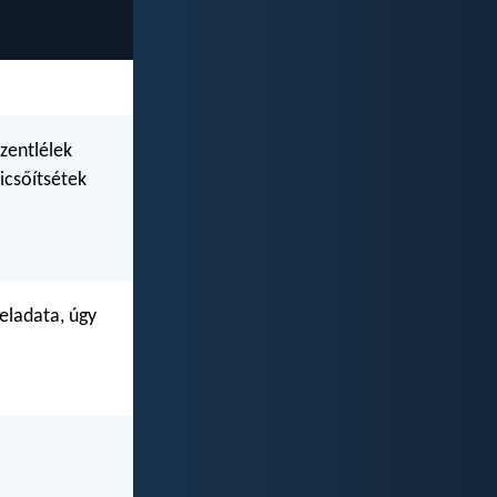
zentlélek
icsőítsétek
eladata, úgy