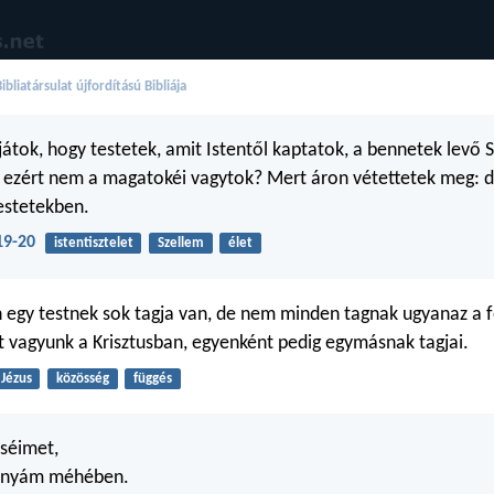
bliatársulat újfordítású Bibliája
átok, hogy testetek, amit Istentől kaptatok, a bennetek levő S
ezért nem a magatokéi vagytok? Mert áron vétettetek meg: d
testetekben.
19-20
istentisztelet
Szellem
élet
egy testnek sok tagja van, de nem minden tagnak ugyanaz a f
t vagyunk a Krisztusban, egyenként pedig egymásnak tagjai.
Jézus
közösség
függés
eséimet,
 anyám méhében.