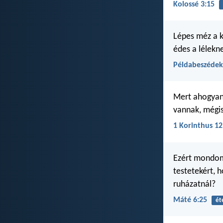
Kolossé 3:15
Lépes méz a 
édes a lélekn
Példabeszédek
Mert ahogyan 
vannak, mégis 
1 Korinthus 12
Ezért mondom 
testetekért, 
ruházatnál?
Máté 6:25
ét