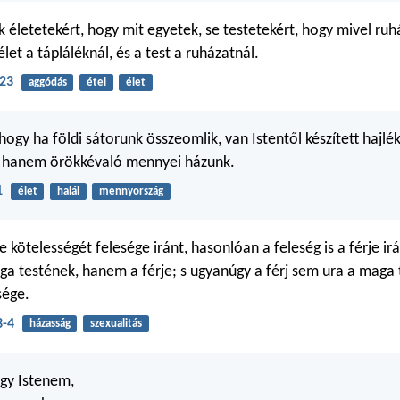
 életetekért, hogy mit egyetek, se testetekért, hogy mivel ruh
let a tápláléknál, és a test a ruházatnál.
-23
aggódás
étel
élet
 hogy ha földi sátorunk összeomlik, van Istentől készített hajl
t, hanem örökkévaló mennyei házunk.
1
élet
halál
mennyország
tse kötelességét felesége iránt, hasonlóan a feleség is a férje ir
a testének, hanem a férje; s ugyanúgy a férj sem ura a maga 
sége.
3-4
házasság
szexualitás
agy Istenem,