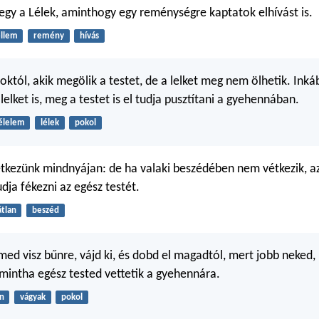
s egy a Lélek, aminthogy egy reménységre kaptatok elhívást is.
ellem
remény
hívás
októl, akik megölik a testet, de a lelket meg nem ölhetik. Inká
a lelket is, meg a testet is el tudja pusztítani a gyehennában.
élelem
lélek
pokol
tkezünk mindnyájan: de ha valaki beszédében nem vétkezik, az
dja fékezni az egész testét.
átlan
beszéd
med visz bűnre, vájd ki, és dobd el magadtól, mert jobb neked, 
, mintha egész tested vettetik a gyehennára.
n
vágyak
pokol