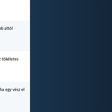
bb attól
 tökéletes
ha egy vész el