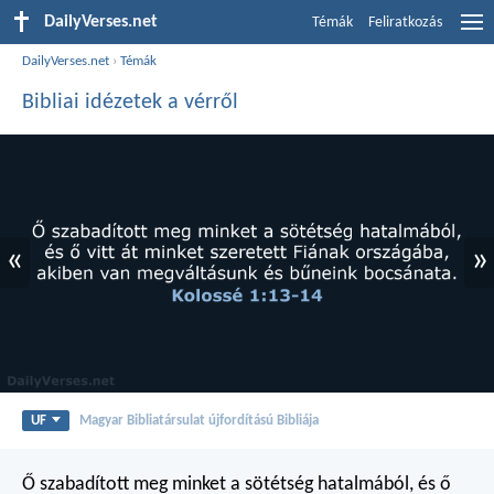
DailyVerses.net
Témák
Feliratkozás
DailyVerses.net
›
Témák
Bibliai idézetek a vérről
«
»
UF
Magyar Bibliatársulat újfordítású Bibliája
Ő szabadított meg minket a sötétség hatalmából, és ő