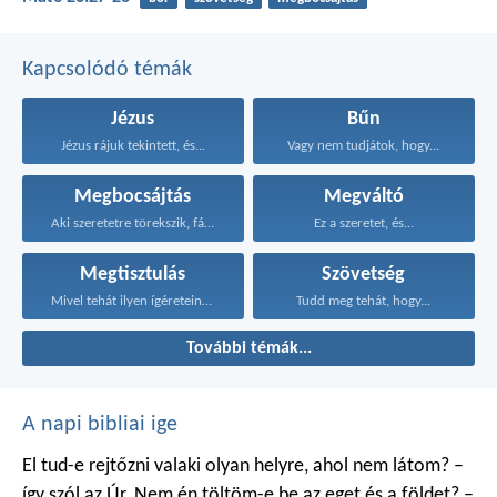
Kapcsolódó témák
Jézus
Bűn
Jézus rájuk tekintett, és...
Vagy nem tudjátok, hogy...
Megbocsájtás
Megváltó
Aki szeretetre törekszik, fátyolt...
Ez a szeretet, és...
Megtisztulás
Szövetség
Mivel tehát ilyen ígéreteink...
Tudd meg tehát, hogy...
További témák...
A napi bibliai ige
El tud-e rejtőzni valaki
olyan helyre, ahol nem látom?
–
így szól az Úr.
Nem én töltöm-e be
az eget és a földet?
–