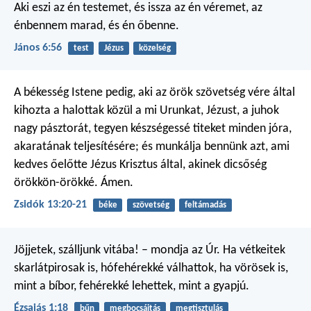
Aki eszi az én testemet, és issza az én véremet, az
énbennem marad, és én őbenne.
János 6:56
test
Jézus
közelség
A békesség Istene pedig, aki az örök szövetség vére által
kihozta a halottak közül a mi Urunkat, Jézust, a juhok
nagy pásztorát, tegyen készségessé titeket minden jóra,
akaratának teljesítésére; és munkálja bennünk azt, ami
kedves őelőtte Jézus Krisztus által, akinek dicsőség
örökkön-örökké. Ámen.
Zsidók 13:20-21
béke
szövetség
feltámadás
Jöjjetek, szálljunk vitába!
– mondja az Úr.
Ha vétkeitek
skarlátpirosak is,
hófehérekké válhattok,
ha vörösek is,
mint a bíbor,
fehérekké lehettek, mint a gyapjú.
Ézsaiás 1:18
bűn
megbocsájtás
megtisztulás