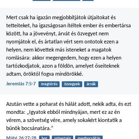
Mert csak ha igazán megjobbítjátok útjaitokat és
tetteiteket, ha igazságosan ítéltek ember és embertársa
között, ha a jövevényt, árvát és özvegyet nem
nyomjátok el, és ártatlan vért sem ontotok ezen a
helyen, nem követtek más isteneket a magatok
romlására: akkor megengedem, hogy ezen a helyen
tartózkodjatok, azon a földön, amelyet őseiteknek
adtam, öröktől fogva mindörökké.
Jeremiás 7:5-7
megtérés
özvegyek
árvák
Azután vette a poharat és hálát adott, nekik adta, és ezt
mondta: „Igyatok ebből mindnyájan, mert ez az én
vérem, a szövetség vére, amely sokakért kiontatik a
bűnök bocsánatára.”
Máté 26:27-28
bor
szövetség
megbocsájtás