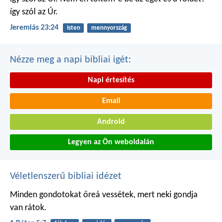
így szól az Úr.
Jeremiás 23:24
Isten
mennyország
Nézze meg a napi bibliai igét:
Napi értesítés
Email
Android
Legyen az Ön weboldalán
Véletlenszerű bibliai idézet
Minden gondotokat őreá vessétek, mert neki gondja
van rátok.