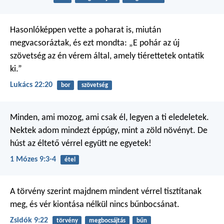
Hasonlóképpen vette a poharat is, miután
megvacsoráztak, és ezt mondta: „E pohár az új
szövetség az én vérem által, amely tiérettetek ontatik
ki.”
Lukács 22:20
bor
szövetség
Minden, ami mozog, ami csak él, legyen a ti eledeletek.
Nektek adom mindezt éppúgy, mint a zöld növényt. De
húst az éltető vérrel együtt ne egyetek!
1 Mózes 9:3-4
étel
A törvény szerint majdnem mindent vérrel tisztítanak
meg, és vér kiontása nélkül nincs bűnbocsánat.
Zsidók 9:22
törvény
megbocsájtás
bűn