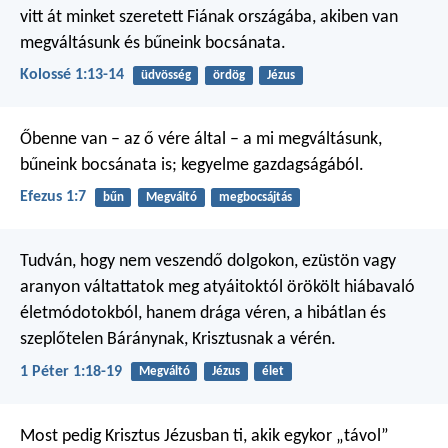
vitt át minket szeretett Fiának országába, akiben van
megváltásunk és bűneink bocsánata.
Kolossé 1:13-14
üdvösség
ördög
Jézus
Őbenne van – az ő vére által – a mi megváltásunk,
bűneink bocsánata is; kegyelme gazdagságából.
Efezus 1:7
bűn
Megváltó
megbocsájtás
Tudván, hogy nem veszendő dolgokon, ezüstön vagy
aranyon váltattatok meg atyáitoktól örökölt hiábavaló
életmódotokból, hanem drága véren, a hibátlan és
szeplőtelen Báránynak, Krisztusnak a vérén.
1 Péter 1:18-19
Megváltó
Jézus
élet
Most pedig Krisztus Jézusban ti, akik egykor „távol”