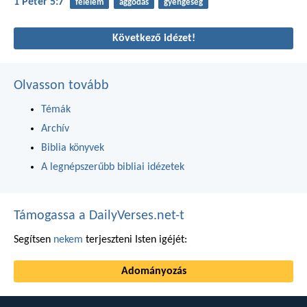
1 Péter 5:7
félelem
aggódás
gyengeség
Következő idézet!
Olvasson tovább
Témák
Archív
Biblia könyvek
A legnépszerűbb bibliai idézetek
Támogassa a DailyVerses.net-t
Segítsen
nekem
terjeszteni Isten igéjét:
Adományozás