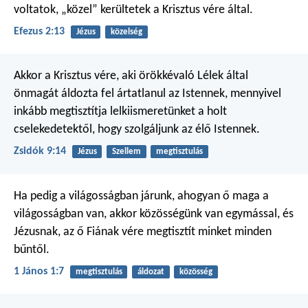
voltatok, „közel” kerültetek a Krisztus vére által.
Efezus 2:13
Jézus
közelség
Akkor a Krisztus vére, aki örökkévaló Lélek által
önmagát áldozta fel ártatlanul az Istennek, mennyivel
inkább megtisztítja lelkiismeretünket a holt
cselekedetektől, hogy szolgáljunk az élő Istennek.
Zsidók 9:14
Jézus
Szellem
megtisztulás
Ha pedig a világosságban járunk, ahogyan ő maga a
világosságban van, akkor közösségünk van egymással, és
Jézusnak, az ő Fiának vére megtisztít minket minden
bűntől.
1 János 1:7
megtisztulás
áldozat
közösség