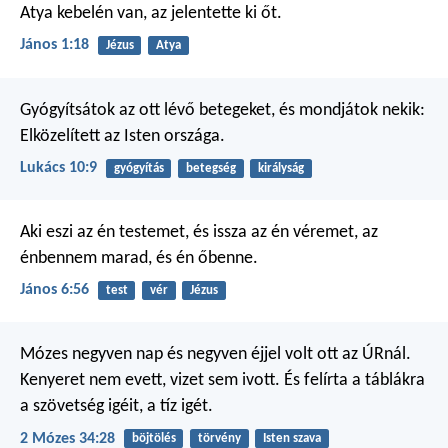
Atya kebelén van, az jelentette ki őt.
János 1:18
Jézus
Atya
Gyógyítsátok az ott lévő betegeket, és mondjátok nekik:
Elközelített az Isten országa.
Lukács 10:9
gyógyítás
betegség
királyság
Aki eszi az én testemet, és issza az én véremet, az
énbennem marad, és én őbenne.
János 6:56
test
vér
Jézus
Mózes negyven nap és negyven éjjel volt ott az ÚRnál.
Kenyeret nem evett, vizet sem ivott. És felírta a táblákra
a szövetség igéit, a tíz igét.
2 Mózes 34:28
böjtölés
törvény
Isten szava