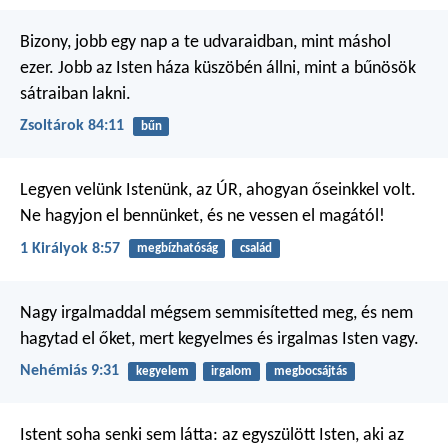
Bizony, jobb egy nap a te udvaraidban,
mint máshol
ezer.
Jobb az Isten háza küszöbén állni,
mint a bűnösök
sátraiban lakni.
Zsoltárok 84:11
bűn
Legyen velünk Istenünk, az ÚR, ahogyan őseinkkel volt.
Ne hagyjon el bennünket, és ne vessen el magától!
1 Királyok 8:57
megbízhatóság
család
Nagy irgalmaddal mégsem semmisítetted meg, és nem
hagytad el őket, mert kegyelmes és irgalmas Isten vagy.
Nehémiás 9:31
kegyelem
irgalom
megbocsájtás
Istent soha senki sem látta: az egyszülött Isten, aki az