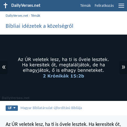
DailyVerses.net
Témák
Feliratkozás
DailyVerses.net
›
Témák
Bibliai idézetek a közelségről
«
»
UF
Magyar Bibliatársulat újfordítású Bibliája
Az ÚR veletek lesz, ha ti is ővele lesztek. Ha keresitek őt,