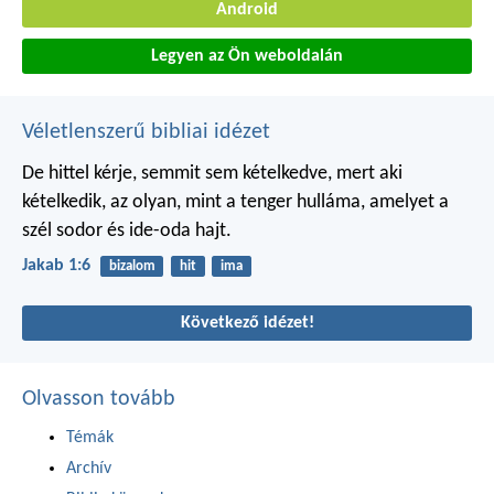
Android
Legyen az Ön weboldalán
Véletlenszerű bibliai idézet
De hittel kérje, semmit sem kételkedve, mert aki
kételkedik, az olyan, mint a tenger hulláma, amelyet a
szél sodor és ide-oda hajt.
Jakab 1:6
bizalom
hit
ima
Következő idézet!
Olvasson tovább
Témák
Archív