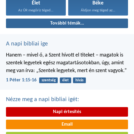
Élet
Béke
Az ÚR megőriz téged...
Áldjon meg téged az...
További témák...
A napi bibliai ige
Hanem – mivel ő, a Szent hívott el titeket – magatok is
szentek legyetek egész magatartásotokban, úgy, amint
meg van írva: „Szentek legyetek, mert én szent vagyok.”
1 Péter 1:15-16
szentség
élet
hívás
Nézze meg a napi bibliai igét:
Napi értesítés
Email