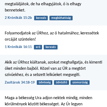
megtaláljátok, de ha elhagyjátok, ő is elhagy
benneteket.
2 Krónikák 15:2b
keresés
megbízhatóság
Folyamodjatok az ÚRhoz, az ő hatalmához,
keressétek
orcáját szüntelen!
1 Krónikák 16:11
erő
keresés
Akik az ÚRhoz kiáltanak,
azokat meghallgatja,
és kimenti
őket minden bajból.
Közel van az ÚR a megtört
szívűekhez,
és a sebzett lelkűeket megsegíti.
Zsoltárok 34:18-19
üdvösség
üdvözítő
szomorúság
Maga a békesség Ura adjon nektek mindig, minden
körülmények között békességet. Az Úr legyen