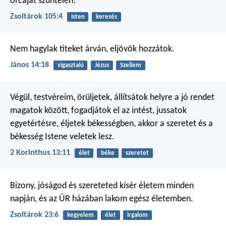
orcáját szüntelen!
Zsoltárok 105:4
Isten
keresés
Nem hagylak titeket árván, eljövök hozzátok.
János 14:18
vigasztaló
Jézus
Szellem
Végül, testvéreim, örüljetek, állítsátok helyre a jó rendet
magatok között, fogadjátok el az intést, jussatok
egyetértésre, éljetek békességben, akkor a szeretet és a
békesség Istene veletek lesz.
2 Korinthus 13:11
élet
béke
szeretet
Bizony, jóságod és szereteted kísér
életem minden
napján,
és az ÚR házában lakom
egész életemben.
Zsoltárok 23:6
kegyelem
élet
irgalom