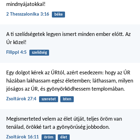
mindnyájatokkal!
2 Thesszalonika 3:16
béke
A ti szelídségetek legyen ismert minden ember előtt. Az
Úr közel!
Filippi 4:5
szelídség
Egy dolgot kérek az ÚRtól,
azért esedezem:
hogy az ÚR
házában lakhassam
egész életemben;
láthassam, milyen
jóságos az ÚR,
és gyönyörködhessem templomában.
Zsoltárok 27:4
szeretet
Isten
Megismerteted velem az élet útját,
teljes öröm van
tenálad,
örökké tart a gyönyörűség jobbodon.
Zsoltárok 16:11
öröm
élet