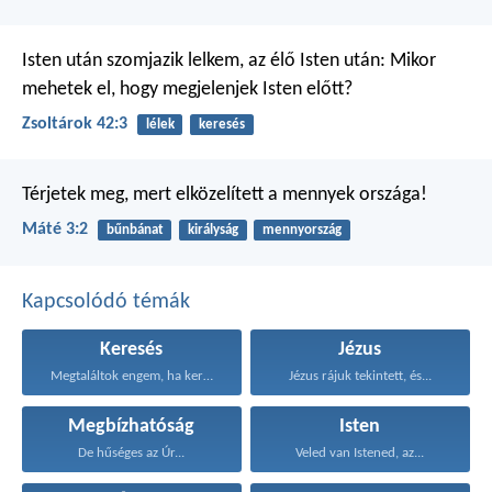
Isten után szomjazik lelkem,
az élő Isten után:
Mikor
mehetek el,
hogy megjelenjek Isten előtt?
Zsoltárok 42:3
lélek
keresés
Térjetek meg, mert elközelített a mennyek országa!
Máté 3:2
bűnbánat
királyság
mennyország
Kapcsolódó témák
Keresés
Jézus
Megtaláltok engem, ha kerestek...
Jézus rájuk tekintett, és...
Megbízhatóság
Isten
De hűséges az Úr...
Veled van Istened, az...