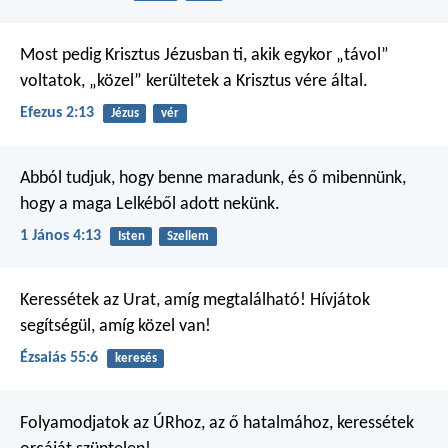
Most pedig Krisztus Jézusban ti, akik egykor „távol”
voltatok, „közel” kerültetek a Krisztus vére által.
Efezus 2:13
Jézus
vér
Abból tudjuk, hogy benne maradunk, és ő mibennünk,
hogy a maga Lelkéből adott nekünk.
1 János 4:13
Isten
Szellem
Keressétek az Urat, amíg megtalálható!
Hívjátok
segítségül, amíg közel van!
Ézsaiás 55:6
keresés
Folyamodjatok az ÚRhoz, az ő hatalmához,
keressétek