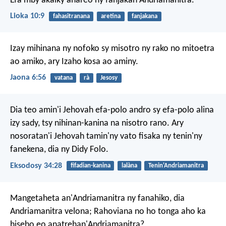
Efa mby akaiky anareo ny fanjakan'Andriamanitra.
Lioka 10:9
fahasitranana
aretina
fanjakana
Izay mihinana ny nofoko sy misotro ny rako no mitoetra
ao amiko, ary Izaho kosa ao aminy.
Jaona 6:56
vatana
rà
Jesosy
Dia teo amin'i Jehovah efa-polo andro sy efa-polo alina
izy sady, tsy nihinan-kanina na nisotro rano. Ary
nosoratan'i Jehovah tamin'ny vato fisaka ny tenin'ny
fanekena, dia ny Didy Folo.
Eksodosy 34:28
fifadian-kanina
lalàna
Tenin'Andriamanitra
Mangetaheta an'Andriamanitra ny fanahiko, dia
Andriamanitra velona;
Rahoviana no ho tonga aho ka
hiseho eo anatrehan'Andriamanitra?