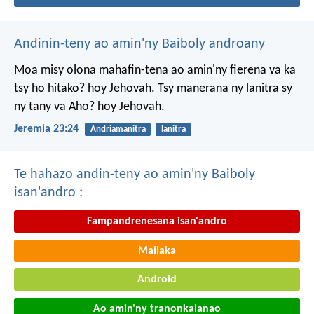
Andinin-teny ao amin'ny Baiboly androany
Moa misy olona mahafin-tena ao amin'ny fierena va ka
tsy ho hitako? hoy Jehovah. Tsy manerana ny lanitra sy
ny tany va Aho? hoy Jehovah.
Jeremia 23:24
Andriamanitra
lanitra
Te hahazo andin-teny ao amin'ny Baiboly
isan'andro :
Fampandrenesana isan'andro
Mailaka
Android
Ao amin'ny tranonkalanao