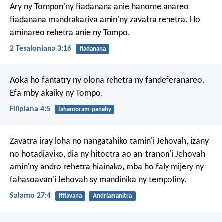
Ary ny Tompon'ny fiadanana anie hanome anareo
fiadanana mandrakariva amin'ny zavatra rehetra. Ho
aminareo rehetra anie ny Tompo.
2 Tesaloniana 3:16
fiadanana
Aoka ho fantatry ny olona rehetra ny fandeferanareo.
Efa mby akaiky ny Tompo.
Filipiana 4:5
fahamoram-panahy
Zavatra iray loha no nangatahiko tamin'i Jehovah,
izany
no hotadiaviko,
dia ny hitoetra ao an-tranon'i Jehovah
amin'ny andro rehetra hiainako,
mba ho faly mijery ny
fahasoavan'i Jehovah
sy mandinika ny tempoliny.
Salamo 27:4
fitiavana
Andriamanitra