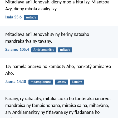
Mitadiava an'i Jehovah, dieny mbola hita Izy,
Miantsoa
Azy, dieny mbola akaiky Izy.
Isaia 55:6
mitady
Mitadiava an'i Jehovah sy ny heriny
Katsaho
mandrakariva ny tavany.
Salamo 105:4
Andriamanitra
mitady
Tsy hamela anareo ho kamboty Aho; hankatỳ aminareo
Aho.
Jaona 14:18
mpampionona
Jesosy
Fanahy
Farany, ry rahalahy, mifalia, aoka ho tanteraka ianareo,
mandraisa ny fampiononana, miraisa saina, mihavàna;
ary Andriamanitry ny fitiavana sy ny fiadanana ho