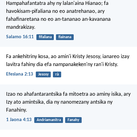
Hampahafantatra ahy ny lalan'aina Hianao;
fa
havokisam-pifaliana no eo anatrehanao,
ary
fahafinaretana no eo an-tananao an-kavanana
mandrakizay.
Salamo 16:11
fifaliana
fiainana
Fa ankehitriny kosa, ao amin'i Kristy Jesosy, ianareo izay
lavitra fahiny dia efa nampanakeken'ny ran'i Kristy.
Efesiana 2:13
Jesosy
rà
Izao no ahafantarantsika fa mitoetra ao aminy isika, ary
Izy ato amintsika, dia ny nanomezany antsika ny
Fanahiny.
1 Jaona 4:13
Andriamanitra
Fanahy