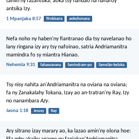
tamin'ny razantsika; aoka tsy handao na hahafoy
antsika Izy.
1 Mpanjaka 8:57
fitokisana
ankohonana
Nefa noho ny haben'ny fiantranao dia tsy navelanao ho
lany ringana izy ary tsy nafoinao, satria Andriamanitra
mamindra fo sy miantra Hianao.
Nehemia 9:31
fahasoavana
famindram-po
famelàn-keloka
Tsy nisy nahita an'Andriamanitra na oviana na oviana;
fa ny Zanakalahy Tokana, Izay ao an-tratran'ny Ray, Izy
no nanambara
Azy
.
Jaona 1:18
Jesosy
Ray
Ary sitrano izay marary ao, ka lazao amin'ny olona hoe: