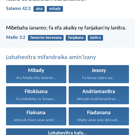
Salamo 42:2
aina
mitady
Mibebaha ianareo; fa efa akaiky ny fanjakan'ny lanitra.
Matio 3:2
famerim-berenana
fanjakana
lanitra
Lohahevitra mifandraika amin'izany
Mitady
Jesosy
Ary hitady Ahy ianareo...
Fa Jesosy nijery azy...
Fitokisana
Andriamanitra
Fa mahatoky ny Tompo...
Jehovah Andriamanitrao no ao...
Fiainana
Fiadanana
Jehovah hiaro anao amin'ny...
Hitahy anao anie Jehovah...
Lohahevitra hafa...