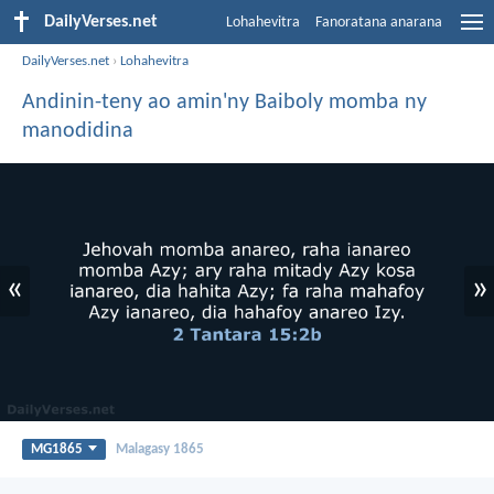
DailyVerses.net
Lohahevitra
Fanoratana anarana
DailyVerses.net
›
Lohahevitra
Andinin-teny ao amin'ny Baiboly momba ny
manodidina
«
»
MG1865
Malagasy 1865