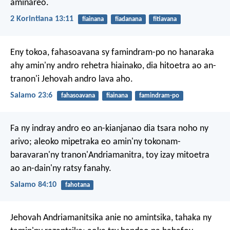
aminareo.
2 Korintiana 13:11
fiainana
fiadanana
fitiavana
Eny tokoa, fahasoavana sy famindram-po no hanaraka
ahy
amin'ny andro rehetra hiainako,
dia hitoetra ao an-
tranon'i Jehovah andro lava aho.
Salamo 23:6
fahasoavana
fiainana
famindram-po
Fa ny indray andro eo an-kianjanao dia tsara noho ny
arivo;
aleoko mipetraka eo amin'ny tokonam-
baravaran'ny tranon'Andriamanitra,
toy izay mitoetra
ao an-dain'ny ratsy fanahy.
Salamo 84:10
fahotana
Jehovah Andriamanitsika anie no amintsika, tahaka ny