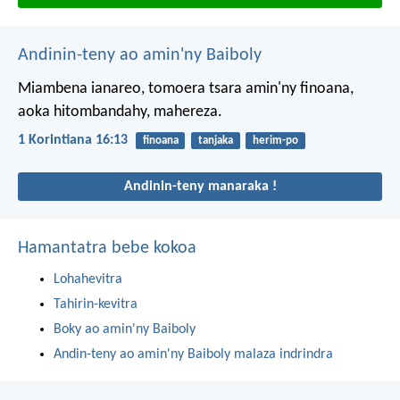
Andinin-teny ao amin'ny Baiboly
Miambena ianareo, tomoera tsara amin'ny finoana,
aoka hitombandahy, mahereza.
1 Korintiana 16:13
finoana
tanjaka
herim-po
Andinin-teny manaraka !
Hamantatra bebe kokoa
Lohahevitra
Tahirin-kevitra
Boky ao amin'ny Baiboly
Andin-teny ao amin'ny Baiboly malaza indrindra