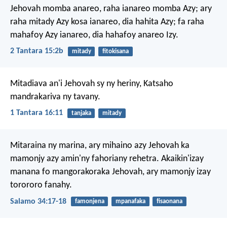
Jehovah momba anareo, raha ianareo momba Azy; ary
raha mitady Azy kosa ianareo, dia hahita Azy; fa raha
mahafoy Azy ianareo, dia hahafoy anareo Izy.
2 Tantara 15:2b
mitady
fitokisana
Mitadiava an'i Jehovah sy ny heriny,
Katsaho
mandrakariva ny tavany.
1 Tantara 16:11
tanjaka
mitady
Mitaraina ny marina, ary mihaino azy Jehovah ka
mamonjy azy amin'ny fahoriany rehetra. Akaikin'izay
manana fo mangorakoraka Jehovah, ary mamonjy izay
torororo fanahy.
Salamo 34:17-18
famonjena
mpanafaka
fisaonana