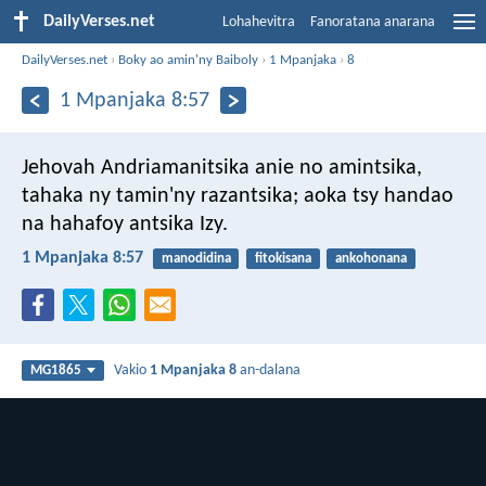
DailyVerses.net
Lohahevitra
Fanoratana anarana
DailyVerses.net
›
Boky ao amin'ny Baiboly
›
1 Mpanjaka
›
8
1 Mpanjaka 8:57
Jehovah Andriamanitsika anie no amintsika,
tahaka ny tamin'ny razantsika; aoka tsy handao
na hahafoy antsika Izy.
1 Mpanjaka 8:57
manodidina
fitokisana
ankohonana
Vakio
1 Mpanjaka 8
an-dalana
MG1865