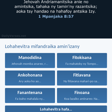
Lohahevitra mifandraika amin'izany
Manodidina
Fitokisana
Jehovah momba anareo, raha...
Fa mahatoky ny Tompo...
Ankohonana
Fitiavana
Ary aoka ho ao...
Ny fitiavana mahari-po sady...
Fanantenana
Finoana
Fa Izaho mahalala ny...
Koa lazaiko aminareo: Na...
Lohahevitra hafa...