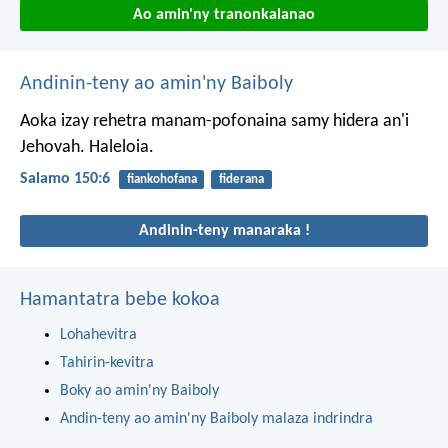
Ao amin'ny tranonkalanao
Andinin-teny ao amin'ny Baiboly
Aoka izay rehetra manam-pofonaina samy hidera an'i
Jehovah.
Haleloia.
Salamo 150:6
fiankohofana
fiderana
Andinin-teny manaraka !
Hamantatra bebe kokoa
Lohahevitra
Tahirin-kevitra
Boky ao amin'ny Baiboly
Andin-teny ao amin'ny Baiboly malaza indrindra