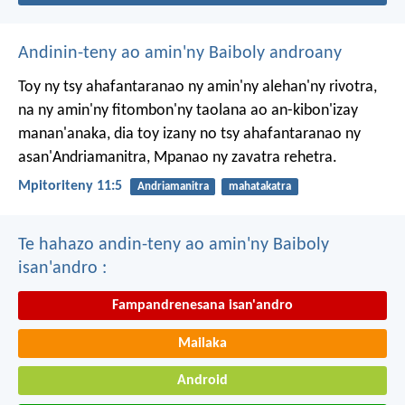
Andinin-teny ao amin'ny Baiboly androany
Toy ny tsy ahafantaranao ny amin'ny alehan'ny rivotra,
na ny amin'ny fitombon'ny taolana ao an-kibon'izay
manan'anaka, dia toy izany no tsy ahafantaranao ny
asan'Andriamanitra, Mpanao ny zavatra rehetra.
Mpitoriteny 11:5
Andriamanitra
mahatakatra
Te hahazo andin-teny ao amin'ny Baiboly
isan'andro :
Fampandrenesana isan'andro
Mailaka
Android