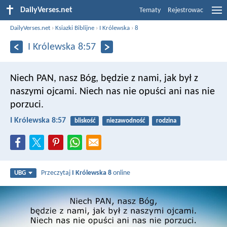
DailyVerses.net
Tematy
Rejestrowac
DailyVerses.net
›
Ksiazki Biblijne
›
I Królewska
›
8
I Królewska 8:57
Niech PAN, nasz Bóg, będzie z nami, jak był z
naszymi ojcami. Niech nas nie opuści ani nas nie
porzuci.
I Królewska 8:57
bliskość
niezawodność
rodzina
Przeczytaj
I Królewska 8
online
UBG