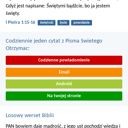
Gdyż jest napisane: Świętymi bądźcie, bo ja jestem
święty.
I Piotra 1:15-16
świętość
życie
powołanie
Codziennie jeden cytat z Pisma Swietego
Otrzymac:
Codzienne powiadomienie
Email
Android
Na twojej stronie
Losowy werset Biblii
PAN bowiem daje mądrość,
z jego ust
pochodzi
wiedza i