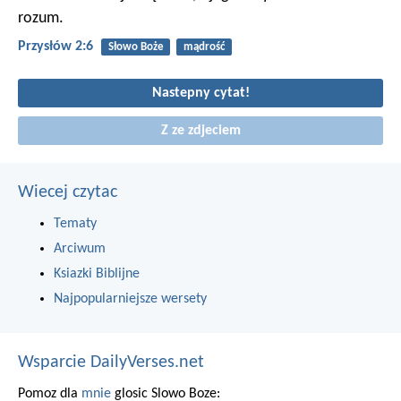
rozum.
Przysłów 2:6
Słowo Boże
mądrość
Nastepny cytat!
Z ze zdjeciem
Wiecej czytac
Tematy
Arciwum
Ksiazki Biblijne
Najpopularniejsze wersety
Wsparcie DailyVerses.net
Pomoz dla
mnie
glosic Slowo Boze: