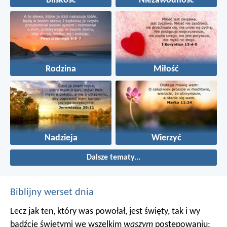
Bliskość
Niezawodność
Rodzina
Miłość
Nadzieja
Wierzyć
Dalsze tematy...
Biblijny werset dnia
Lecz jak ten, który was powołał, jest święty, tak i wy
bądźcie świętymi we wszelkim
waszym
postępowaniu;