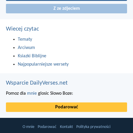
Z ze zdjeciem
Wiecej czytac
Tematy
Arciwum
Ksiazki Biblijne
Najpopularniejsze wersety
Wsparcie DailyVerses.net
Pomoz dla
mnie
glosic Slowo Boze:
Podarować
O mnie
Podarować
Kontakt
Polityka prywatności