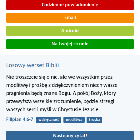
Codzienne powiadomienie
Email
Android
Na twojej stronie
Losowy werset Biblii
Nie troszczcie się o nic, ale we wszystkim przez
modlitwę i prośbę z dziękczynieniem niech wasze
pragnienia będą znane Bogu. A pokój Boży, który
przewyższa wszelkie zrozumienie, będzie strzegł
waszych serc i myśli w Chrystusie Jezusie.
Filipian 4:6-7
wdzięczność
modlitwa
troska
Nastepny cytat!