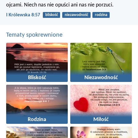
ojcami. Niech nas nie opuści ani nas nie porzuci.
I Królewska 8:57
bliskość
niezawodność
rodzina
Tematy spokrewnione
Bliskość
Niezawodność
Rodzina
Miłość