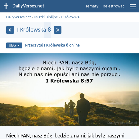
DailyVerses.net
Tematy
Rejestrowac
DailyVerses.net
›
Ksiazki Biblijne
›
I Królewska
I Królewska 8
Przeczytaj
I Królewska 8
online
UBG
Niech PAN, nasz Bóg, będzie z nami, jak był z naszymi