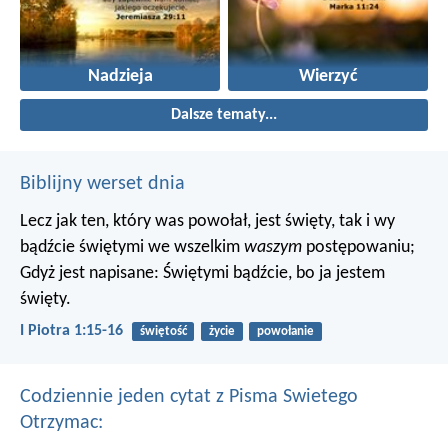
Nadzieja
Wierzyć
Dalsze tematy...
Biblijny werset dnia
Lecz jak ten, który was powołał, jest święty, tak i wy
bądźcie świętymi we wszelkim
waszym
postępowaniu;
Gdyż jest napisane: Świętymi bądźcie, bo ja jestem
święty.
I Piotra 1:15-16
świętość
życie
powołanie
Codziennie jeden cytat z Pisma Swietego
Otrzymac: