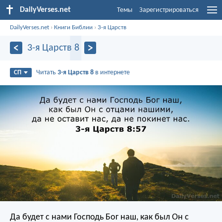
DailyVerses.net
Темы
Зарегистрироваться
DailyVerses.net
›
Книги Библии
›
3-я Царств
3-я Царств 8
Читать
3-я Царств 8
в интернете
СП
Да будет с нами Господь Бог наш, как был Он с