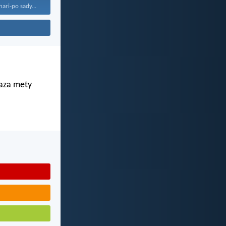
ari-po sady...
 aza mety