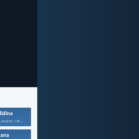
idina
Jehovah momba anareo, raha...
vana