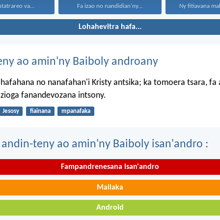
tatrareo va...
Fa izao no nandidian'ny...
Ny fitiavana mah
Lohahevitra hafa...
eny ao amin'ny Baiboly androany
hafahana no nanafahan'i Kristy antsika; ka tomoera tsara, fa
 zioga fanandevozana intsony.
Jesosy
fiainana
mpanafaka
 andin-teny ao amin'ny Baiboly isan'andro :
Fampandrenesana isan'andro
Mailaka
Android