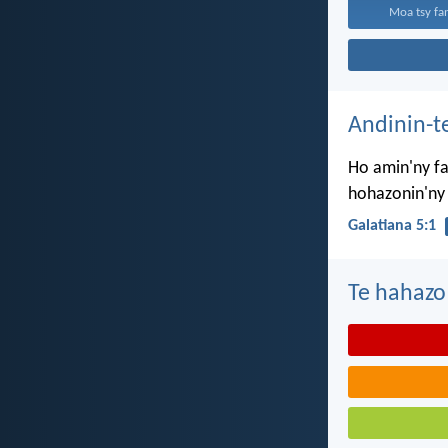
Moa tsy fan
Andinin-t
Ho amin'ny fa
hohazonin'ny
Galatiana 5:1
Te hahazo