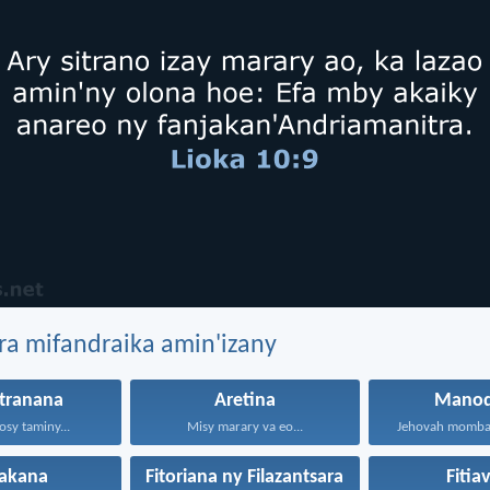
ra mifandraika amin'izany
itranana
Aretina
Manod
osy taminy...
Misy marary va eo...
jakana
Fitoriana ny Filazantsara
Fitia