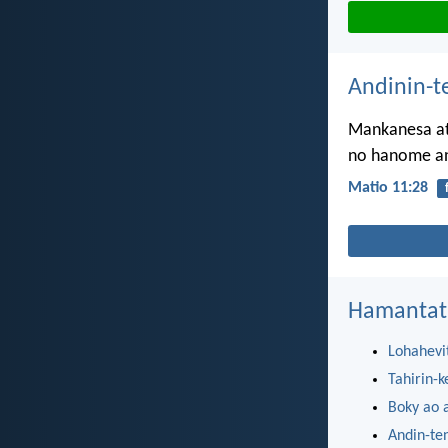
Andinin-t
Mankanesa atỳ
no hanome an
Matio 11:28
Hamantat
Lohahevi
Tahirin-k
Boky ao 
Andin-te