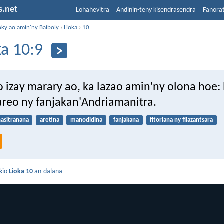
s.net
Lohahevitra
Andinin-teny kisendrasendra
Fanora
oky ao amin'ny Baiboly
›
Lioka
›
10
ka 10:9
o izay marary ao, ka lazao amin'ny olona hoe:
areo ny fanjakan'Andriamanitra.
hasitranana
aretina
manodidina
fanjakana
fitoriana ny filazantsara
kio
Lioka 10
an-dalana