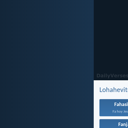
Lohahevit
Fahas
Fa hoy Jes
Fan