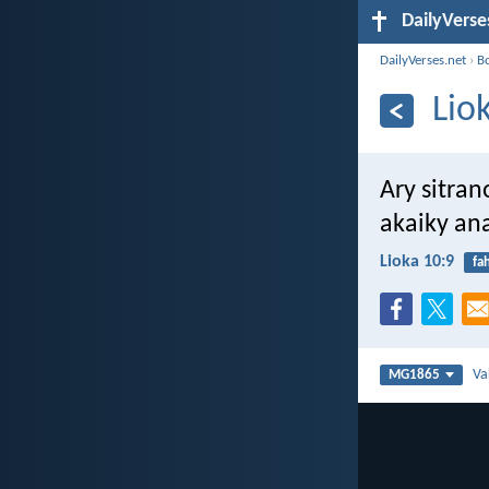
DailyVerse
DailyVerses.net
›
B
Lio
Ary sitran
akaiky an
Lioka 10:9
fa
Va
MG1865