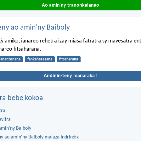
Ao amin'ny tranonkalanao
eny ao amin'ny Baiboly
 amiko, ianareo rehetra izay miasa fatratra sy mavesatra ent
areo fitsaharana.
fanantenana
fankaherezana
fitsaharana
Andinin-teny manaraka !
ra bebe kokoa
tra
evitra
amin'ny Baiboly
ny ao amin'ny Baiboly malaza indrindra