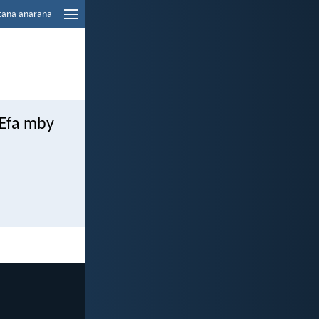
tana anarana
 Efa mby