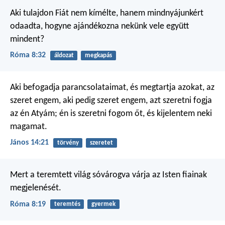
Aki tulajdon Fiát nem kímélte, hanem mindnyájunkért
odaadta, hogyne ajándékozna nekünk vele együtt
mindent?
Róma 8:32
áldozat
megkapás
Aki befogadja parancsolataimat, és megtartja azokat, az
szeret engem, aki pedig szeret engem, azt szeretni fogja
az én Atyám; én is szeretni fogom őt, és kijelentem neki
magamat.
János 14:21
törvény
szeretet
Mert a teremtett világ sóvárogva várja az Isten fiainak
megjelenését.
Róma 8:19
teremtés
gyermek