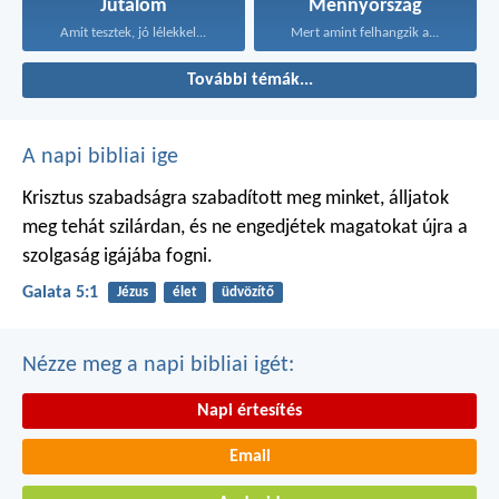
Jutalom
Mennyország
Amit tesztek, jó lélekkel...
Mert amint felhangzik a...
További témák...
A napi bibliai ige
Krisztus szabadságra szabadított meg minket, álljatok
meg tehát szilárdan, és ne engedjétek magatokat újra a
szolgaság igájába fogni.
Galata 5:1
Jézus
élet
üdvözítő
Nézze meg a napi bibliai igét:
Napi értesítés
Email