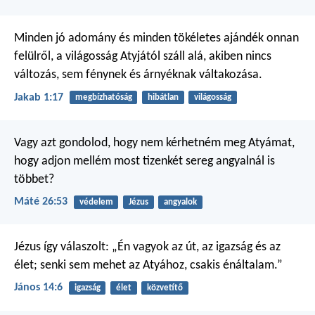
Minden jó adomány és minden tökéletes ajándék onnan
felülről, a világosság Atyjától száll alá, akiben nincs
változás, sem fénynek és árnyéknak váltakozása.
Jakab 1:17
megbízhatóság
hibátlan
világosság
Vagy azt gondolod, hogy nem kérhetném meg Atyámat,
hogy adjon mellém most tizenkét sereg angyalnál is
többet?
Máté 26:53
védelem
Jézus
angyalok
Jézus így válaszolt: „Én vagyok az út, az igazság és az
élet; senki sem mehet az Atyához, csakis énáltalam.”
János 14:6
igazság
élet
közvetítő