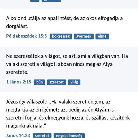
A bolond utálja az apai intést,
de az okos elfogadja a
dorgálást.
Példabeszédek 15:5
bölcsesség
gyermek
elme
Ne szeressétek a világot, se azt, ami a világban van. Ha
valaki szereti a világot, abban nincs meg az Atya
szeretete.
1 János 2:15
bűn
szeretet
világ
Jézus így válaszolt: „Ha valaki szeret engem, az
megtartja az én igémet; azt pedig az én Atyám is
szeretni fogja, és elmegyünk hozzá, és szállást készítünk
magunknak nála.”
János 14:23
szeretet
engedelmesség