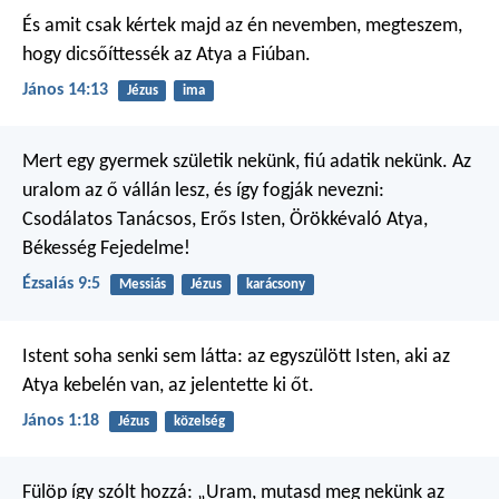
És amit csak kértek majd az én nevemben, megteszem,
hogy dicsőíttessék az Atya a Fiúban.
János 14:13
Jézus
ima
Mert egy gyermek születik nekünk,
fiú adatik nekünk.
Az
uralom az ő vállán lesz,
és így fogják nevezni:
Csodálatos Tanácsos, Erős Isten,
Örökkévaló Atya,
Békesség Fejedelme!
Ézsaiás 9:5
Messiás
Jézus
karácsony
Istent soha senki sem látta: az egyszülött Isten, aki az
Atya kebelén van, az jelentette ki őt.
János 1:18
Jézus
közelség
Fülöp így szólt hozzá: „Uram, mutasd meg nekünk az