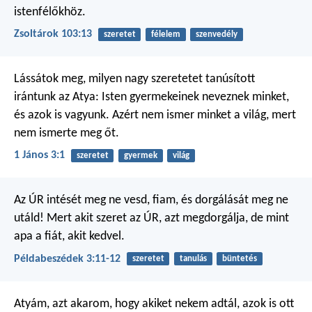
istenfélőkhöz.
Zsoltárok 103:13
szeretet
félelem
szenvedély
Lássátok meg, milyen nagy szeretetet tanúsított
irántunk az Atya: Isten gyermekeinek neveznek minket,
és azok is vagyunk. Azért nem ismer minket a világ, mert
nem ismerte meg őt.
1 János 3:1
szeretet
gyermek
világ
Az ÚR intését meg ne vesd, fiam,
és dorgálását meg ne
utáld!
Mert akit szeret az ÚR, azt megdorgálja,
de mint
apa a fiát, akit kedvel.
Példabeszédek 3:11-12
szeretet
tanulás
büntetés
Atyám, azt akarom, hogy akiket nekem adtál, azok is ott