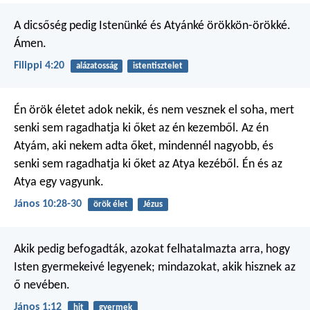
A dicsőség pedig Istenünké és Atyánké örökkön-örökké.
Ámen.
Filippi 4:20
alázatosság
istentisztelet
Én örök életet adok nekik, és nem vesznek el soha, mert
senki sem ragadhatja ki őket az én kezemből. Az én
Atyám, aki nekem adta őket, mindennél nagyobb, és
senki sem ragadhatja ki őket az Atya kezéből. Én és az
Atya egy vagyunk.
János 10:28-30
örök élet
Jézus
Akik pedig befogadták, azokat felhatalmazta arra, hogy
Isten gyermekeivé legyenek; mindazokat, akik hisznek az
ő nevében.
János 1:12
hit
gyermek