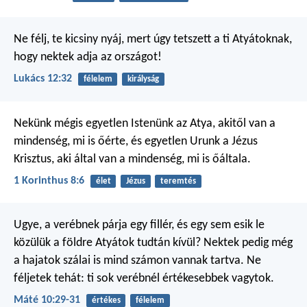
Ne félj, te kicsiny nyáj, mert úgy tetszett a ti Atyátoknak,
hogy nektek adja az országot!
Lukács 12:32
félelem
királyság
Nekünk mégis egyetlen Istenünk az Atya, akitől van a
mindenség, mi is őérte, és egyetlen Urunk a Jézus
Krisztus, aki által van a mindenség, mi is őáltala.
1 Korinthus 8:6
élet
Jézus
teremtés
Ugye, a verébnek párja egy fillér, és egy sem esik le
közülük a földre Atyátok tudtán kívül? Nektek pedig még
a hajatok szálai is mind számon vannak tartva. Ne
féljetek tehát: ti sok verébnél értékesebbek vagytok.
Máté 10:29-31
értékes
félelem