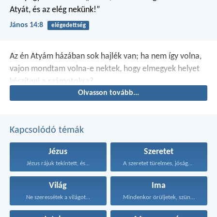
Atyát, és az elég nekünk!”
János 14:8
elégedettség
Az én Atyám házában sok hajlék van; ha nem így volna,
vajon mondtam volna-e nektek, hogy elmegyek helyet
készíteni a számotokra?
Olvasson tovább...
Kapcsolódó témák
Jézus
Szeretet
Jézus rájuk tekintett, és...
A szeretet türelmes, jóságos...
Világ
Ima
Ne szeressétek a világot...
Mindenkor örüljetek, szüntelenül imádkozzatok...