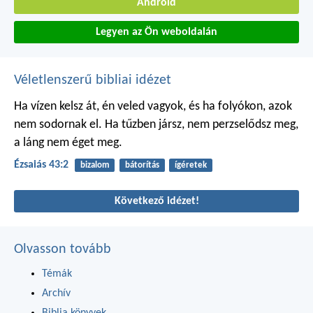
Android
Legyen az Ön weboldalán
Véletlenszerű bibliai idézet
Ha vízen kelsz át, én veled vagyok,
és ha folyókon, azok
nem sodornak el.
Ha tűzben jársz, nem perzselődsz meg,
a láng nem éget meg.
Ézsaiás 43:2
bizalom
bátorítás
ígéretek
Következő idézet!
Olvasson tovább
Témák
Archív
Biblia könyvek