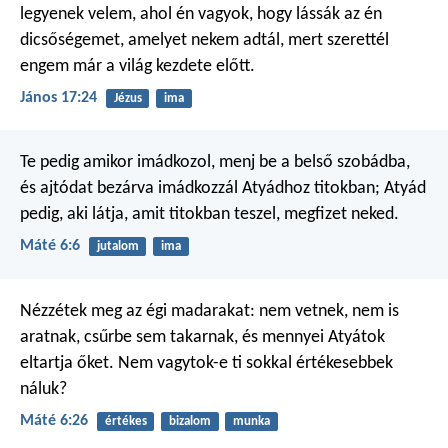
legyenek velem, ahol én vagyok, hogy lássák az én
dicsőségemet, amelyet nekem adtál, mert szerettél
engem már a világ kezdete előtt.
János 17:24
Jézus
ima
Te pedig amikor imádkozol, menj be a belső szobádba,
és ajtódat bezárva imádkozzál Atyádhoz titokban; Atyád
pedig, aki látja, amit titokban teszel, megfizet neked.
Máté 6:6
jutalom
ima
Nézzétek meg az égi madarakat: nem vetnek, nem is
aratnak, csűrbe sem takarnak, és mennyei Atyátok
eltartja őket. Nem vagytok-e ti sokkal értékesebbek
náluk?
Máté 6:26
értékes
bizalom
munka