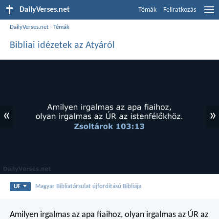
DailyVerses.net
Témák
Feliratkozás
DailyVerses.net
›
Témák
Bibliai idézetek az Atyáról
«
»
UF
Magyar Bibliatársulat újfordítású Bibliája
Amilyen irgalmas az apa fiaihoz,
olyan irgalmas az ÚR az