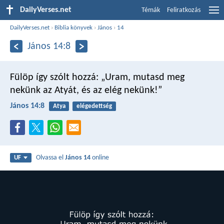
DailyVerses.net
Témák
Feliratkozás
DailyVerses.net
›
Biblia könyvek
›
János
›
14
János 14:8
Fülöp így szólt hozzá: „Uram, mutasd meg
nekünk az Atyát, és az elég nekünk!”
János 14:8
Atya
elégedettség
Olvassa el
János 14
online
UF