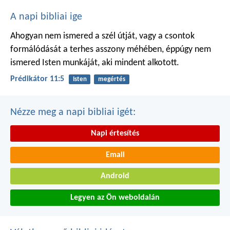
A napi bibliai ige
Ahogyan nem ismered a szél útját,
vagy a csontok
formálódását
a terhes asszony méhében,
éppúgy nem
ismered Isten munkáját,
aki mindent alkotott.
Prédikátor 11:5
Isten
megértés
Nézze meg a napi bibliai igét:
Napi értesítés
Email
Android
Legyen az Ön weboldalán