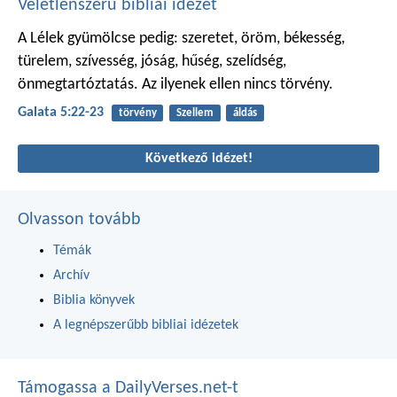
Véletlenszerű bibliai idézet
A Lélek gyümölcse pedig: szeretet, öröm, békesség,
türelem, szívesség, jóság, hűség, szelídség,
önmegtartóztatás. Az ilyenek ellen nincs törvény.
Galata 5:22-23
törvény
Szellem
áldás
Következő idézet!
Olvasson tovább
Témák
Archív
Biblia könyvek
A legnépszerűbb bibliai idézetek
Támogassa a DailyVerses.net-t