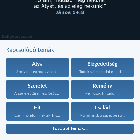
Kapcsolódó témák
Atya
Elégedettség
Amilyen irgalmas az apa...
Tudok szűkölködni és tudok...
Szeretet
Remény
A szeretet türelmes, jóságos...
Mert csak én tudom...
Hit
Család
Ezért mondom nektek: higgyétek...
Maradjanak a szívedben azok...
További témák...