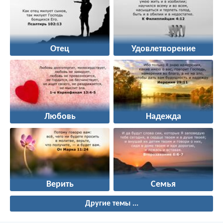
Отец
Удовлетворение
Любовь
Надежда
Верить
Семья
Другие темы ...