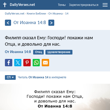
DailyVerses.net
Темы
Зарегистрироваться
DailyVerses.net
›
Книги Библии
›
От Иоанна
›
14
От Иоанна 14:8
Филипп сказал Ему: Господи! покажи нам
Отца, и довольно для нас.
От Иоанна 14:8
Отец
удовлетворение
Читать
От Иоанна 14
в интернете
СП