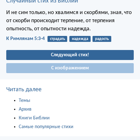
Случайный стих из Библии
И не сим только, но хвалимся и скорбями, зная, что
от скорби происходит терпение, от терпения
опытность, от опытности надежда.
К Римлянам 5:3-4
страдать
надежда
радость
Следующий стих!
С изображением
Читать далее
Темы
Архив
Книги Библии
Самые популярные стихи