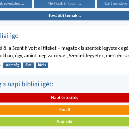
Viszont legyetek egymáshoz jóságosak...
Mert csak én tudom...
További témák...
liai ige
 ő, a Szent hívott el titeket – magatok is szentek legyetek egé
kban, úgy, amint meg van írva: „Szentek legyetek, mert én sz
6
szentség
élet
hívás
a napi bibliai igét:
Napi értesítés
Email
Android