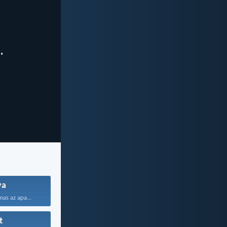
ya
as az apa...
t