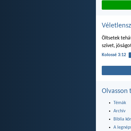
Véletlensz
Öltsetek tehá
szívet, jóságo
Kolossé 3:12
Olvasson 
Témák
Archív
Biblia kö
A legnéps