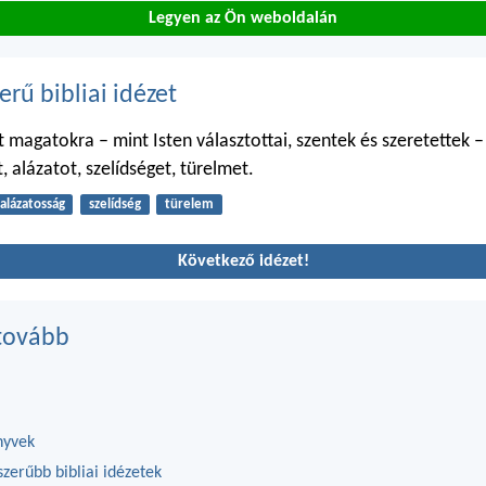
Legyen az Ön weboldalán
erű bibliai idézet
t magatokra – mint Isten választottai, szentek és szeretettek 
t, alázatot, szelídséget, türelmet.
alázatosság
szelídség
türelem
Következő idézet!
tovább
nyvek
zerűbb bibliai idézetek