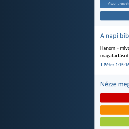
A napi bib
Hanem – mivel
magatartásoto
1 Péter 1:15-1
Nézze meg 