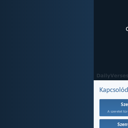
Kapcsoló
Sze
A szeretet tür
Szen