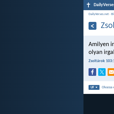
DailyVerse
DailyVerses.net
›
Bi
Zso
Amilyen ir
olyan irga
Zsoltárok 103:
Olvassa 
UF