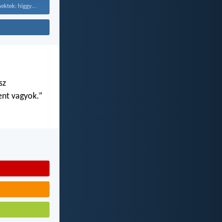
Ezért mondom nektek: higgyétek...
sz
ent vagyok.”