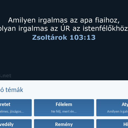
dó témák
retet
Félelem
At
elmes, jóságos...
Ne félj, mert én...
Amilyen irgalm
vedély
Remény
Hi