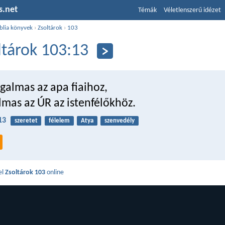
s.net
Témák
Véletlenszerű idézet
blia könyvek
›
Zsoltárok
›
103
ltárok 103:13
galmas az apa fiaihoz,
lmas az ÚR az istenfélőkhöz.
13
szeretet
félelem
Atya
szenvedély
el
Zsoltárok 103
online