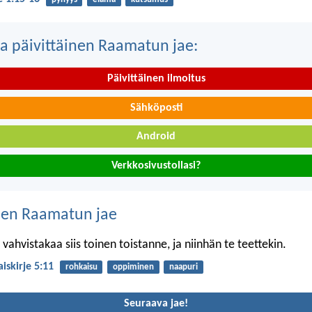
a päivittäinen Raamatun jae:
Päivittäinen ilmoitus
Sähköposti
Android
Verkkosivustollasi?
nen Raamatun jae
vahvistakaa siis toinen toistanne, ja niinhän te teettekin.
aiskirje 5:11
rohkaisu
oppiminen
naapuri
Seuraava jae!