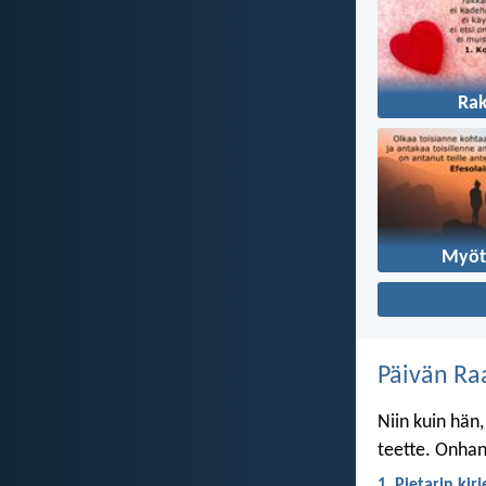
Ra
Myöt
Päivän Ra
Niin kuin hän,
teette. Onhan 
1. Pietarin kir