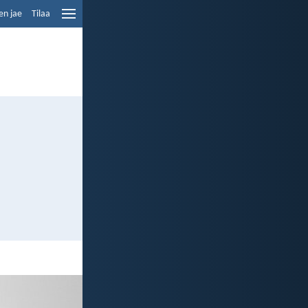
en jae
Tilaa