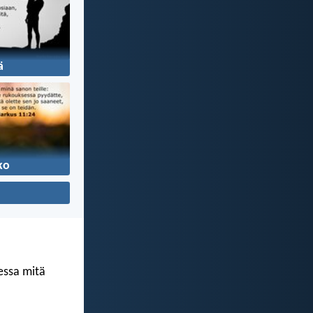
ä
ko
kessa mitä