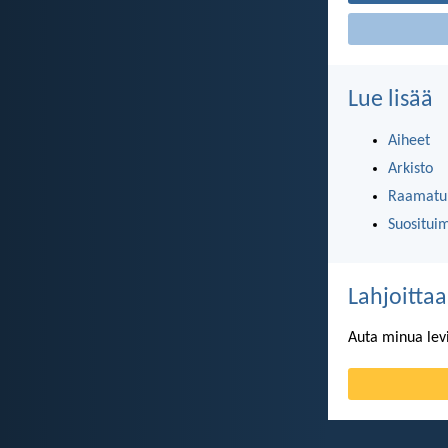
Lue lisää
Aiheet
Arkisto
Raamatun
Suositui
Lahjoittaa
Auta minua lev