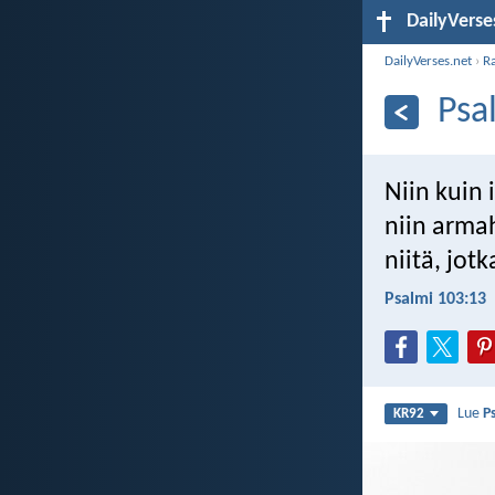
DailyVerse
DailyVerses.net
›
R
Psa
Niin kuin 
niin arma
niitä, jot
Psalmi 103:13
Lue
P
KR92