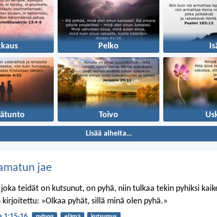
kkaus
Pelko
Is
ätunto
Toivo
Us
Lisää aiheita…
amatun jae
 joka teidät on kutsunut, on pyhä, niin tulkaa tekin pyhiksi kai
kirjoitettu: »Olkaa pyhät, sillä minä olen pyhä.»
je 1:15-16
pyhyys
elämä
kutsumus