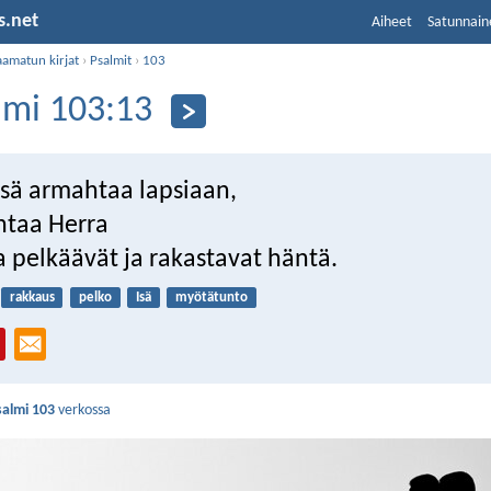
s.net
Aiheet
Satunnain
aamatun kirjat
›
Psalmit
›
103
lmi 103:13
isä armahtaa lapsiaan,
htaa Herra
ka pelkäävät ja rakastavat häntä.
rakkaus
pelko
Isä
myötätunto
salmi 103
verkossa