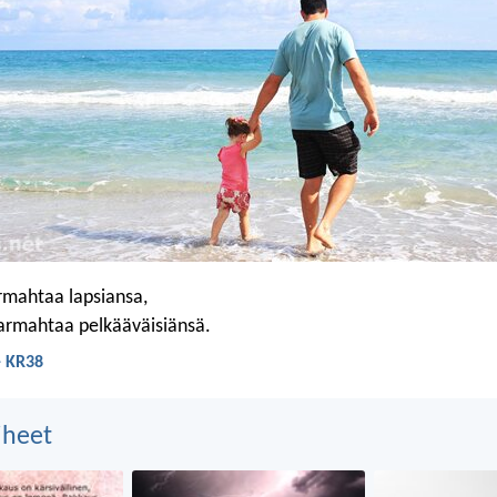
armahtaa lapsiansa,
 armahtaa pelkääväisiänsä.
- KR38
aiheet