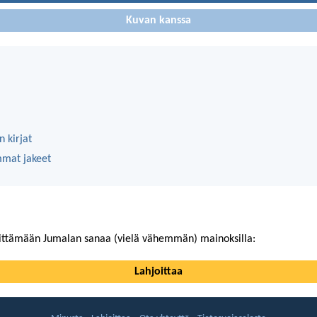
Kuvan kanssa
 kirjat
mmat jakeet
ittämään Jumalan sanaa (vielä vähemmän) mainoksilla:
Lahjoittaa