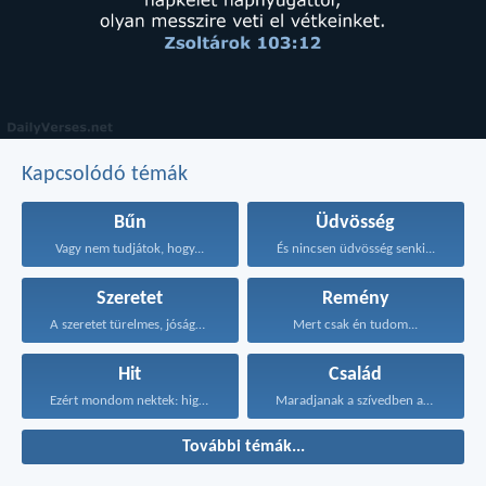
Kapcsolódó témák
Bűn
Üdvösség
Vagy nem tudjátok, hogy...
És nincsen üdvösség senki...
Szeretet
Remény
A szeretet türelmes, jóságos...
Mert csak én tudom...
Hit
Család
Ezért mondom nektek: higgyétek...
Maradjanak a szívedben azok...
További témák...