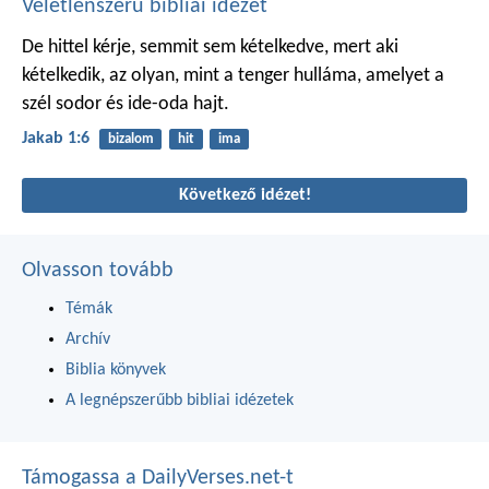
Véletlenszerű bibliai idézet
De hittel kérje, semmit sem kételkedve, mert aki
kételkedik, az olyan, mint a tenger hulláma, amelyet a
szél sodor és ide-oda hajt.
Jakab 1:6
bizalom
hit
ima
Következő idézet!
Olvasson tovább
Témák
Archív
Biblia könyvek
A legnépszerűbb bibliai idézetek
Támogassa a DailyVerses.net-t