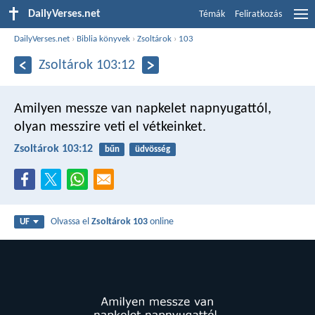
DailyVerses.net
Témák
Feliratkozás
DailyVerses.net
›
Biblia könyvek
›
Zsoltárok
›
103
Zsoltárok 103:12
Amilyen messze van
napkelet napnyugattól,
olyan messzire veti el vétkeinket.
Zsoltárok 103:12
bűn
üdvösség
Olvassa el
Zsoltárok 103
online
UF