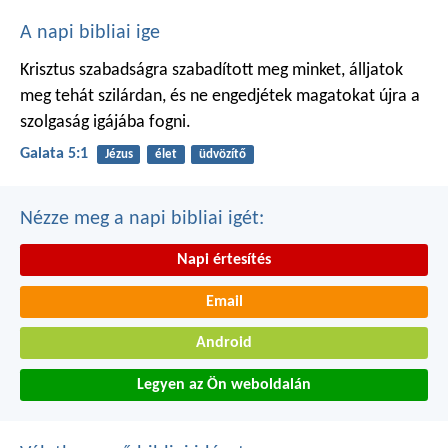
A napi bibliai ige
Krisztus szabadságra szabadított meg minket, álljatok
meg tehát szilárdan, és ne engedjétek magatokat újra a
szolgaság igájába fogni.
Galata 5:1
Jézus
élet
üdvözítő
Nézze meg a napi bibliai igét:
Napi értesítés
Email
Android
Legyen az Ön weboldalán