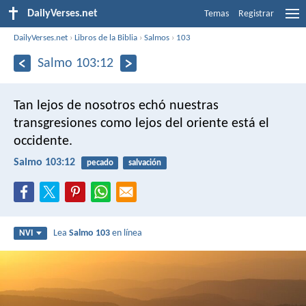
DailyVerses.net
Temas
Registrar
DailyVerses.net
›
Libros de la Biblia
›
Salmos
›
103
Salmo 103:12
Tan lejos de nosotros echó nuestras
transgresiones
como lejos del oriente está el
occidente.
Salmo 103:12
pecado
salvación
Lea
Salmo 103
en línea
NVI