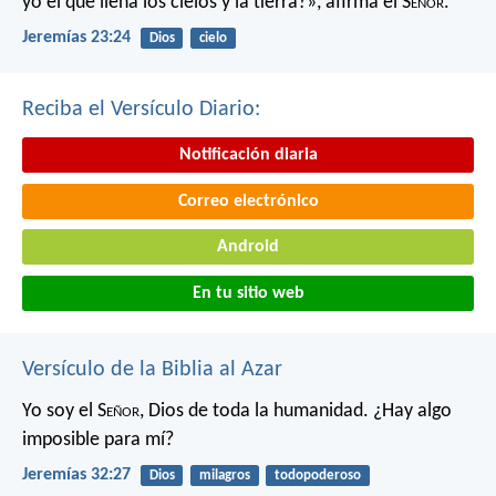
yo el que llena los cielos y la tierra?»,
afirma el S
eñor
.
Jeremías 23:24
Dios
cielo
Reciba el Versículo Diario:
Notificación diaria
Correo electrónico
Android
En tu sitio web
Versículo de la Biblia al Azar
Yo soy el S
eñor
, Dios de toda la humanidad. ¿Hay algo
imposible para mí?
Jeremías 32:27
Dios
milagros
todopoderoso