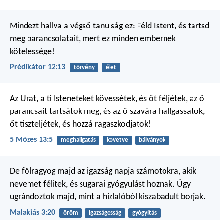
Mindezt hallva a végső tanulság ez: Féld Istent, és tartsd
meg parancsolatait, mert ez minden embernek
kötelessége!
Prédikátor 12:13
törvény
élet
Az Urat, a ti Isteneteket kövessétek, és őt féljétek, az ő
parancsait tartsátok meg, és az ő szavára hallgassatok,
őt tiszteljétek, és hozzá ragaszkodjatok!
5 Mózes 13:5
meghallgatás
követve
bálványok
De fölragyog majd az igazság napja számotokra, akik
nevemet félitek, és sugarai gyógyulást hoznak. Úgy
ugrándoztok majd, mint a hizlalóból kiszabadult borjak.
Malakiás 3:20
öröm
igazságosság
gyógyítás