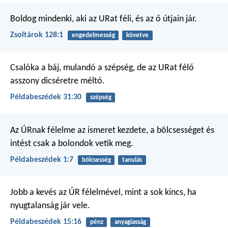
Boldog mindenki,
aki az URat féli,
és az ő útjain jár.
Zsoltárok 128:1
engedelmesség
követve
Csalóka a báj, mulandó a szépség,
de az URat félő
asszony
dicséretre méltó.
Példabeszédek 31:30
szépség
Az ÚRnak félelme az ismeret kezdete,
a bölcsességet és
intést
csak a bolondok vetik meg.
Példabeszédek 1:7
bölcsesség
tanulás
Jobb a kevés az ÚR félelmével,
mint a sok kincs, ha
nyugtalanság jár vele.
Példabeszédek 15:16
pénz
anyagiasság