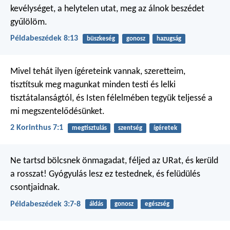
kevélységet, a helytelen utat,
meg az álnok beszédet
gyűlölöm.
Példabeszédek 8:13
büszkeség
gonosz
hazugság
Mivel tehát ilyen ígéreteink vannak, szeretteim,
tisztítsuk meg magunkat minden testi és lelki
tisztátalanságtól, és Isten félelmében tegyük teljessé a
mi megszentelődésünket.
2 Korinthus 7:1
megtisztulás
szentség
ígéretek
Ne tartsd bölcsnek önmagadat,
féljed az URat, és kerüld
a rosszat!
Gyógyulás lesz ez testednek,
és felüdülés
csontjaidnak.
Példabeszédek 3:7-8
áldás
gonosz
egészség