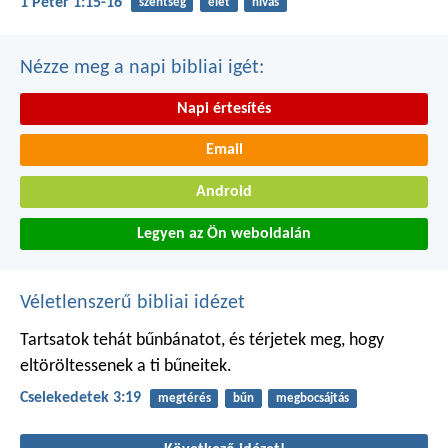
1 Péter 1:15-16
szentség
élet
hívás
Nézze meg a napi bibliai igét:
Napi értesítés
Email
Android
Legyen az Ön weboldalán
Véletlenszerű bibliai idézet
Tartsatok tehát bűnbánatot, és térjetek meg, hogy
eltöröltessenek a ti bűneitek.
Cselekedetek 3:19
megtérés
bűn
megbocsájtás