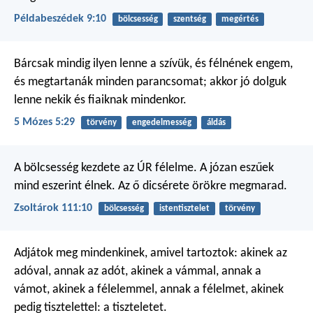
Példabeszédek 9:10
bölcsesség
szentség
megértés
Bárcsak mindig ilyen lenne a szívük, és félnének engem,
és megtartanák minden parancsomat; akkor jó dolguk
lenne nekik és fiaiknak mindenkor.
5 Mózes 5:29
törvény
engedelmesség
áldás
A bölcsesség kezdete az ÚR félelme.
A józan eszűek
mind eszerint élnek.
Az ő dicsérete örökre megmarad.
Zsoltárok 111:10
bölcsesség
istentisztelet
törvény
Adjátok meg mindenkinek, amivel tartoztok: akinek az
adóval, annak az adót, akinek a vámmal, annak a
vámot, akinek a félelemmel, annak a félelmet, akinek
pedig tisztelettel: a tiszteletet.