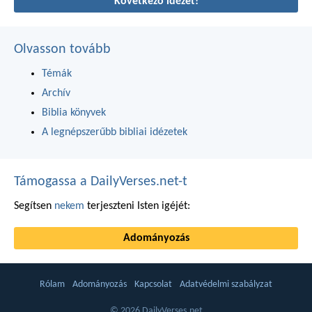
Következő idézet!
Olvasson tovább
Témák
Archív
Biblia könyvek
A legnépszerűbb bibliai idézetek
Támogassa a DailyVerses.net-t
Segítsen
nekem
terjeszteni Isten igéjét:
Adományozás
Rólam
Adományozás
Kapcsolat
Adatvédelmi szabályzat
© 2026 DailyVerses.net