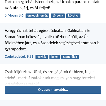
Tartsd meg tehát Istenednek, az Úrnak a parancsolatait,
az ő utain járj, és őt féljed!
5 Mózes 8:6
engedelmesség
törvény
követve
Az egyháznak tehát egész Júdeában, Galileában és
Samáriában békessége volt: eközben épült, az Úr
félelmében járt, és a Szentlélek segítségével számban is
gyarapodott.
Cselekedetek 9:31
egyház
béke
Szent lélek
Csak féljétek az URat, és szolgáljátok őt híven, teljes
szívből, mert lássátok csak meg, milyen nagy tetteket
vitt véghez rajtatok!
Olvasson tovább...