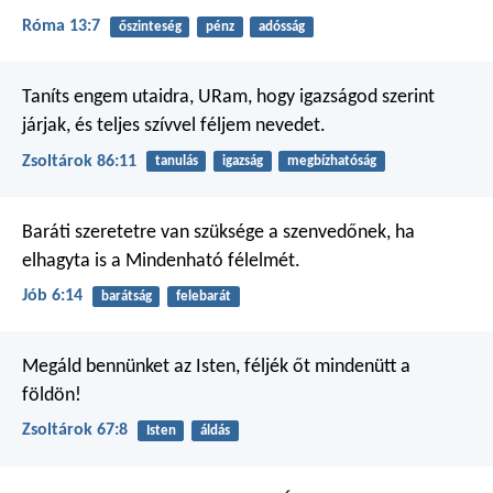
Róma 13:7
őszinteség
pénz
adósság
Taníts engem utaidra, URam,
hogy igazságod szerint
járjak,
és teljes szívvel féljem nevedet.
Zsoltárok 86:11
tanulás
igazság
megbízhatóság
Baráti szeretetre van szüksége a szenvedőnek,
ha
elhagyta is a Mindenható félelmét.
Jób 6:14
barátság
felebarát
Megáld bennünket az Isten,
féljék őt mindenütt a
földön!
Zsoltárok 67:8
Isten
áldás