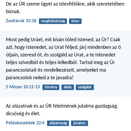
De az ÚR szeme ügyel az istenfélőkre,
akik szeretetében
bíznak.
Zsoltárok 33:18
megbízhatóság
Isten
Most pedig Izráel, mit kíván tőled Istened, az Úr? Csak
azt, hogy Istenedet, az Urat féljed, járj mindenben az ő
útjain, szeresd őt, és szolgáld az Urat, a te Istenedet
teljes szívedből és teljes lelkedből. Tartsd meg az Úr
parancsolatait és rendelkezéseit, amelyeket ma
parancsolok neked a te javadra!
5 Mózes 10:12-13
törvény
áldás
szolgálat
Az alázatnak és az ÚR félelmének jutalma
gazdagság,
dicsőség és élet.
Példabeszédek 22:4
alázatosság
jutalom