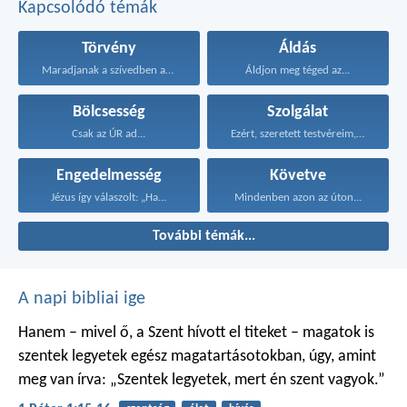
Kapcsolódó témák
Törvény
Áldás
Maradjanak a szívedben azok...
Áldjon meg téged az...
Bölcsesség
Szolgálat
Csak az ÚR ad...
Ezért, szeretett testvéreim, legyetek...
Engedelmesség
Követve
Jézus így válaszolt: „Ha...
Mindenben azon az úton...
További témák...
A napi bibliai ige
Hanem – mivel ő, a Szent hívott el titeket – magatok is
szentek legyetek egész magatartásotokban, úgy, amint
meg van írva: „Szentek legyetek, mert én szent vagyok.”