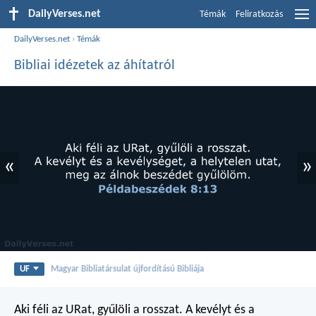
DailyVerses.net
Témák
Feliratkozás
DailyVerses.net
›
Témák
Bibliai idézetek az áhítatról
«
»
UF
Magyar Bibliatársulat újfordítású Bibliája
Aki féli az URat, gyűlöli a rosszat.
A kevélyt és a