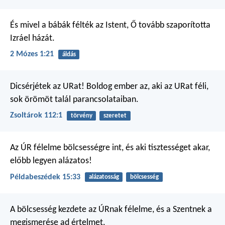
És mivel a bábák félték az Istent, Ő tovább szaporította
Izráel házát.
2 Mózes 1:21
áldás
Dicsérjétek az URat!
Boldog ember az, aki az URat féli,
sok örömöt talál parancsolataiban.
Zsoltárok 112:1
törvény
szeretet
Az ÚR félelme bölcsességre int,
és aki tisztességet akar,
előbb legyen alázatos!
Példabeszédek 15:33
alázatosság
bölcsesség
A bölcsesség kezdete az ÚRnak félelme,
és a Szentnek a
megismerése ad értelmet.