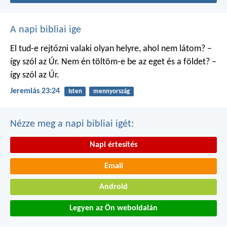
A napi bibliai ige
El tud-e rejtőzni valaki
olyan helyre, ahol nem látom?
–
így szól az Úr.
Nem én töltöm-e be
az eget és a földet?
–
így szól az Úr.
Jeremiás 23:24
Isten
mennyország
Nézze meg a napi bibliai igét:
Napi értesítés
Email
Android
Legyen az Ön weboldalán