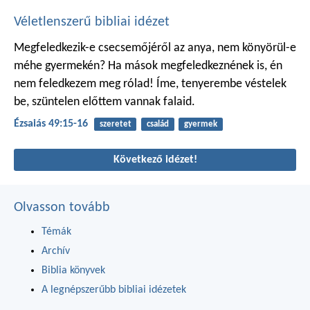
Véletlenszerű bibliai idézet
Megfeledkezik-e csecsemőjéről az anya,
nem könyörül-e
méhe gyermekén?
Ha mások megfeledkeznének is,
én
nem feledkezem meg rólad!
Íme, tenyerembe véstelek
be,
szüntelen előttem vannak falaid.
Ézsaiás 49:15-16
szeretet
család
gyermek
Következő idézet!
Olvasson tovább
Témák
Archív
Biblia könyvek
A legnépszerűbb bibliai idézetek