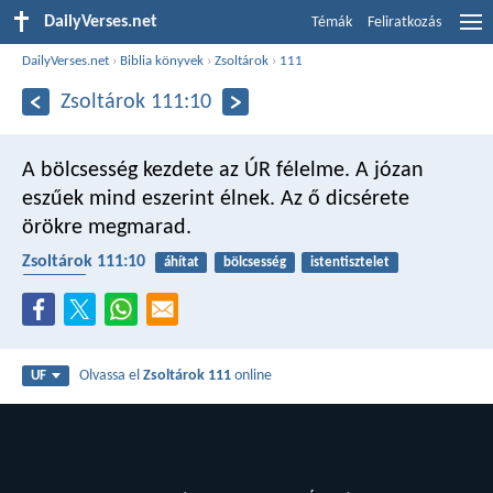
DailyVerses.net
Témák
Feliratkozás
DailyVerses.net
›
Biblia könyvek
›
Zsoltárok
›
111
Zsoltárok 111:10
A bölcsesség kezdete az ÚR félelme.
A józan
eszűek mind eszerint élnek.
Az ő dicsérete
örökre megmarad.
Zsoltárok 111:10
áhítat
bölcsesség
istentisztelet
törvény
Olvassa el
Zsoltárok 111
online
UF