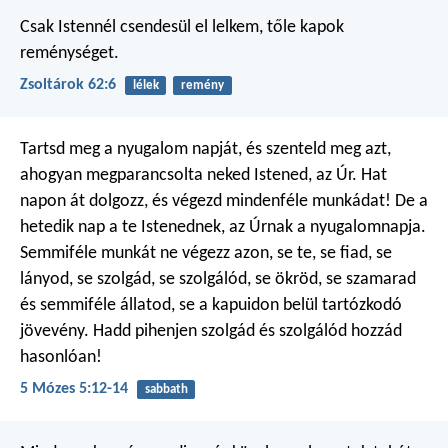
Csak Istennél csendesül el lelkem,
tőle kapok
reménységet.
Zsoltárok 62:6
lélek
remény
Tartsd meg a nyugalom napját, és szenteld meg azt,
ahogyan megparancsolta neked Istened, az Úr. Hat
napon át dolgozz, és végezd mindenféle munkádat! De a
hetedik nap a te Istenednek, az Úrnak a nyugalomnapja.
Semmiféle munkát ne végezz azon, se te, se fiad, se
lányod, se szolgád, se szolgálód, se ökröd, se szamarad
és semmiféle állatod, se a kapuidon belül tartózkodó
jövevény. Hadd pihenjen szolgád és szolgálód hozzád
hasonlóan!
5 Mózes 5:12-14
sabbath