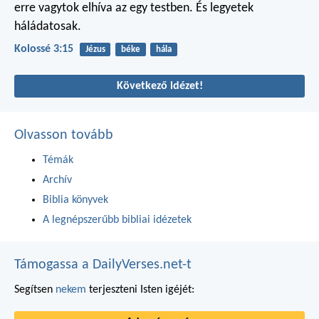
erre vagytok elhíva az egy testben. És legyetek
háládatosak.
Kolossé 3:15
Jézus
béke
hála
Következő idézet!
Olvasson tovább
Témák
Archív
Biblia könyvek
A legnépszerűbb bibliai idézetek
Támogassa a DailyVerses.net-t
Segítsen
nekem
terjeszteni Isten igéjét: