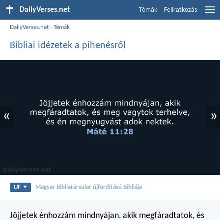
DailyVerses.net
Témák
Feliratkozás
DailyVerses.net
›
Témák
Bibliai idézetek a pihenésről
«
»
UF
Magyar Bibliatársulat újfordítású Bibliája
Jöjjetek énhozzám mindnyájan, akik megfáradtatok, és