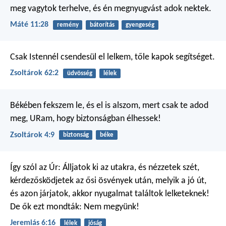
meg vagytok terhelve, és én megnyugvást adok nektek.
Máté 11:28
remény
bátorítás
gyengeség
Csak Istennél csendesül el lelkem,
tőle kapok segítséget.
Zsoltárok 62:2
üdvösség
lélek
Békében fekszem le, és el is alszom,
mert csak te adod
meg, URam,
hogy biztonságban élhessek!
Zsoltárok 4:9
biztonság
béke
Így szól az Úr:
Álljatok ki az utakra, és nézzetek szét,
kérdezősködjetek az ősi ösvények után,
melyik a jó út,
és azon járjatok,
akkor nyugalmat találtok lelketeknek!
De ők ezt mondták: Nem megyünk!
Jeremiás 6:16
lélek
jóság