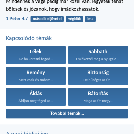
Mindennek a vége pedig már közel van: legyetek tehát
bölcsek és józanok, hogy imádkozhassatok.
1 Péter 4:7
második eljövetel
végidők
ima
Kapcsolódó témák
Lélek
Sabbath
De ha keresni fogod...
Emlékezzél meg a nyugalom...
Remény
Biztonság
Mert csak én tudom...
De hűséges az Úr...
Áldás
Bátorítás
Áldjon meg téged az...
Maga az Úr megy...
További témák...