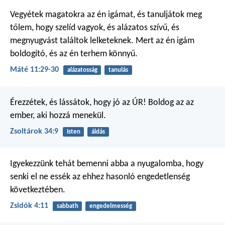
Vegyétek magatokra az én igámat, és tanuljátok meg
tőlem, hogy szelíd vagyok, és alázatos szívű, és
megnyugvást találtok lelketeknek. Mert az én igám
boldogító, és az én terhem könnyű.
Máté 11:29-30
alázatosság
tanulás
Érezzétek, és lássátok, hogy jó az ÚR!
Boldog az az
ember, aki hozzá menekül.
Zsoltárok 34:9
Isten
áldás
Igyekezzünk tehát bemenni abba a nyugalomba, hogy
senki el ne essék az ehhez hasonló engedetlenség
következtében.
Zsidók 4:11
sabbath
engedelmesség