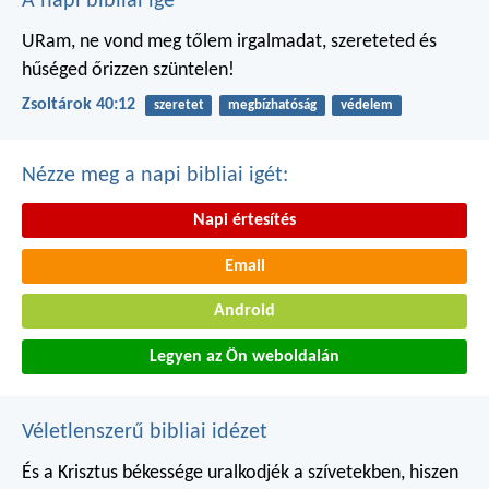
A napi bibliai ige
URam, ne vond meg tőlem irgalmadat,
szereteted és
hűséged őrizzen szüntelen!
Zsoltárok 40:12
szeretet
megbízhatóság
védelem
Nézze meg a napi bibliai igét:
Napi értesítés
Email
Android
Legyen az Ön weboldalán
Véletlenszerű bibliai idézet
És a Krisztus békessége uralkodjék a szívetekben, hiszen