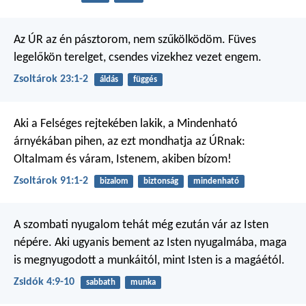
Az ÚR az én pásztorom,
nem szűkölködöm.
Füves
legelőkön terelget,
csendes vizekhez vezet engem.
Zsoltárok 23:1-2
áldás
függés
Aki a Felséges rejtekében lakik,
a Mindenható
árnyékában pihen,
az ezt mondhatja az ÚRnak:
Oltalmam és váram,
Istenem, akiben bízom!
Zsoltárok 91:1-2
bizalom
biztonság
mindenható
A szombati nyugalom tehát még ezután vár az Isten
népére. Aki ugyanis bement az Isten nyugalmába, maga
is megnyugodott a munkáitól, mint Isten is a magáétól.
Zsidók 4:9-10
sabbath
munka