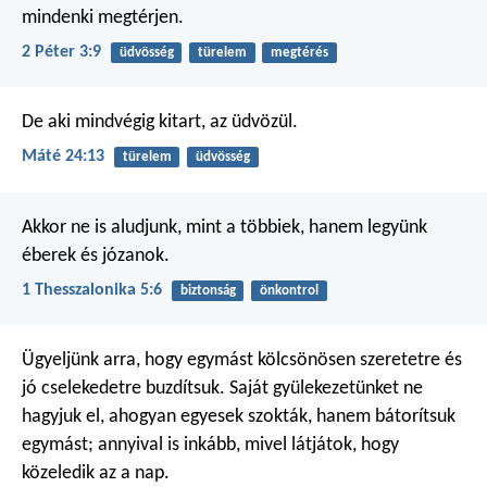
mindenki megtérjen.
2 Péter 3:9
üdvösség
türelem
megtérés
De aki mindvégig kitart, az üdvözül.
Máté 24:13
türelem
üdvösség
Akkor ne is aludjunk, mint a többiek, hanem legyünk
éberek és józanok.
1 Thesszalonika 5:6
biztonság
önkontrol
Ügyeljünk arra, hogy egymást kölcsönösen szeretetre és
jó cselekedetre buzdítsuk. Saját gyülekezetünket ne
hagyjuk el, ahogyan egyesek szokták, hanem bátorítsuk
egymást; annyival is inkább, mivel látjátok, hogy
közeledik az a nap.