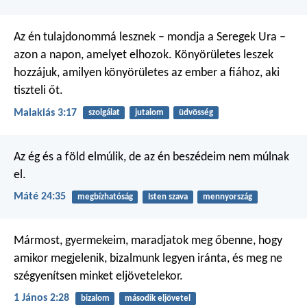
Az én tulajdonommá lesznek – mondja a Seregek Ura –
azon a napon, amelyet elhozok. Könyörületes leszek
hozzájuk, amilyen könyörületes az ember a fiához, aki
tiszteli őt.
Malakiás 3:17
szolgálat
jutalom
üdvösség
Az ég és a föld elmúlik, de az én beszédeim nem múlnak
el.
Máté 24:35
megbízhatóság
Isten szava
mennyország
Mármost, gyermekeim, maradjatok meg őbenne, hogy
amikor megjelenik, bizalmunk legyen iránta, és meg ne
szégyenítsen minket eljövetelekor.
1 János 2:28
bizalom
második eljövetel