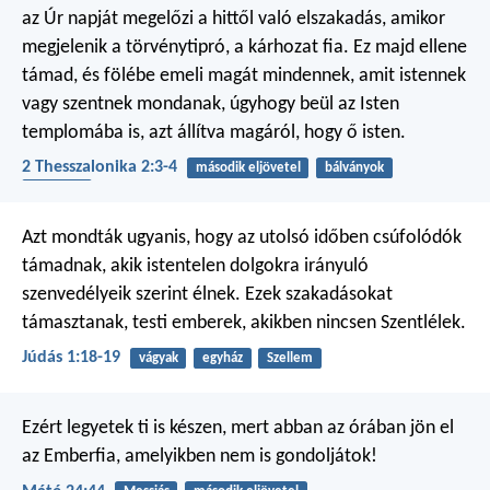
az Úr napját megelőzi a hittől való elszakadás, amikor
megjelenik a törvénytipró, a kárhozat fia. Ez majd ellene
támad, és fölébe emeli magát mindennek, amit istennek
vagy szentnek mondanak, úgyhogy beül az Isten
templomába is, azt állítva magáról, hogy ő isten.
2 Thesszalonika 2:3-4
második eljövetel
bálványok
lelki harc
Azt mondták ugyanis, hogy az utolsó időben csúfolódók
támadnak, akik istentelen dolgokra irányuló
szenvedélyeik szerint élnek. Ezek szakadásokat
támasztanak, testi emberek, akikben nincsen Szentlélek.
Júdás 1:18-19
vágyak
egyház
Szellem
Ezért legyetek ti is készen, mert abban az órában jön el
az Emberfia, amelyikben nem is gondoljátok!