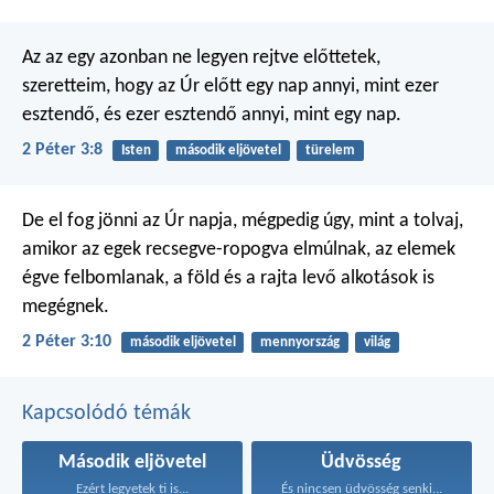
Az az egy azonban ne legyen rejtve előttetek,
szeretteim, hogy az Úr előtt egy nap annyi, mint ezer
esztendő, és ezer esztendő annyi, mint egy nap.
2 Péter 3:8
Isten
második eljövetel
türelem
De el fog jönni az Úr napja, mégpedig úgy, mint a tolvaj,
amikor az egek recsegve-ropogva elmúlnak, az elemek
égve felbomlanak, a föld és a rajta levő alkotások is
megégnek.
2 Péter 3:10
második eljövetel
mennyország
világ
Kapcsolódó témák
Második eljövetel
Üdvösség
Ezért legyetek ti is...
És nincsen üdvösség senki...