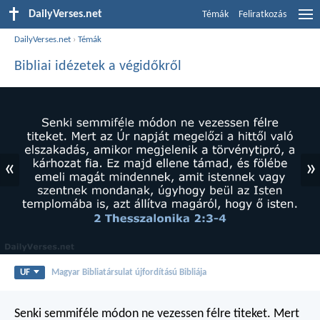
DailyVerses.net
Témák
Feliratkozás
DailyVerses.net
›
Témák
Bibliai idézetek a végidőkről
«
»
UF
Magyar Bibliatársulat újfordítású Bibliája
Senki semmiféle módon ne vezessen félre titeket. Mert