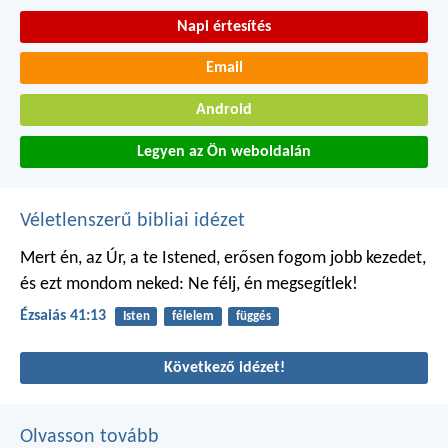
Napi értesítés
Email
Android
Legyen az Ön weboldalán
Véletlenszerű bibliai idézet
Mert én, az Úr, a te Istened,
erősen fogom jobb kezedet,
és ezt mondom neked: Ne félj,
én megsegítlek!
Ézsaiás 41:13
Isten
félelem
függés
Következő idézet!
Olvasson tovább