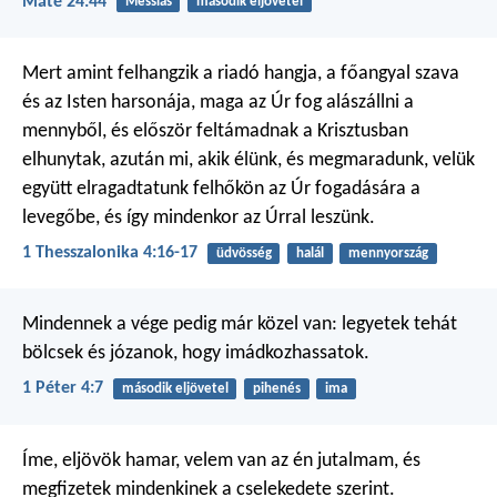
Máté 24:44
Messiás
második eljövetel
Mert amint felhangzik a riadó hangja, a főangyal szava
és az Isten harsonája, maga az Úr fog alászállni a
mennyből, és először feltámadnak a Krisztusban
elhunytak, azután mi, akik élünk, és megmaradunk, velük
együtt elragadtatunk felhőkön az Úr fogadására a
levegőbe, és így mindenkor az Úrral leszünk.
1 Thesszalonika 4:16-17
üdvösség
halál
mennyország
Mindennek a vége pedig már közel van: legyetek tehát
bölcsek és józanok, hogy imádkozhassatok.
1 Péter 4:7
második eljövetel
pihenés
ima
Íme, eljövök hamar, velem van az én jutalmam, és
megfizetek mindenkinek a cselekedete szerint.