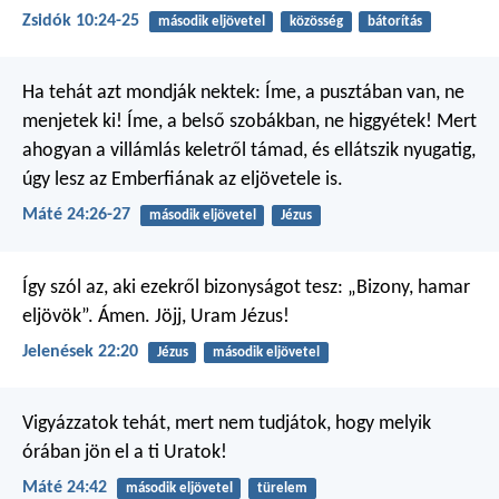
Zsidók 10:24-25
második eljövetel
közösség
bátorítás
Ha tehát azt mondják nektek: Íme, a pusztában van, ne
menjetek ki! Íme, a belső szobákban, ne higgyétek! Mert
ahogyan a villámlás keletről támad, és ellátszik nyugatig,
úgy lesz az Emberfiának az eljövetele is.
Máté 24:26-27
második eljövetel
Jézus
Így szól az, aki ezekről bizonyságot tesz: „Bizony, hamar
eljövök”. Ámen. Jöjj, Uram Jézus!
Jelenések 22:20
Jézus
második eljövetel
Vigyázzatok tehát, mert nem tudjátok, hogy melyik
órában jön el a ti Uratok!
Máté 24:42
második eljövetel
türelem