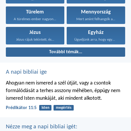
Türelem
Mennyország
A türelmes ember nagyon...
Mert amint felhangzik a...
Jézus
Egyház
Jézus rájuk tekintett, és...
Ügyeljünk arra, hogy egymást...
További témák...
A napi bibliai ige
Ahogyan nem ismered a szél útját,
vagy a csontok
formálódását
a terhes asszony méhében,
éppúgy nem
ismered Isten munkáját,
aki mindent alkotott.
Prédikátor 11:5
Isten
megértés
Nézze meg a napi bibliai igét: