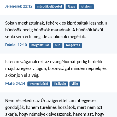
Jelenések 22:12
második eljövetel
Jézus
jutalom
Sokan megtisztulnak, fehérek és kipróbáltak lesznek, a
bűnösök pedig bűnösök maradnak. A bűnösök közül
senki sem érti meg, de az okosok megértik.
Dániel 12:10
megtisztulás
bűn
megértés
Isten országának ezt az evangéliumát pedig hirdetik
majd az egész világon, bizonyságul minden népnek; és
akkor jön el a vég.
Máté 24:14
evangélizáció
királyság
világ
Nem késlekedik az Úr az ígérettel, amint egyesek
gondolják, hanem türelmes hozzátok, mert nem azt
akarja, hogy némelyek elvesszenek, hanem azt, hogy