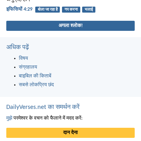
इफिसियों 4:29
बोला जा रहा है
गप करना
भलाई
अगला श्लोक!
अधिक पढ़ें
विषय
संग्रहालय
बाइबिल की किताबें
सबसे लोकप्रिय छंद
DailyVerses.net का समर्थन करें
मुझे
परमेश्वर के वचन को फैलाने में मदद करें:
दान देना