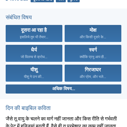
संबंधित विषय
दूसरा आ रहा है
मोक्ष
इसलिये तुम भी तैयार...
और किसी दूसरे के...
धैर्य
स्वर्ग
जो विलम्ब से क्रोध...
क्योंकि प्रभु आप ही...
यीशु
गिरजाघर
यीशु ने उन की...
और प्रेम, और भले...
अधिक विषय...
दिन की बाइबिल कविता
जैसे तू वायु के चलने का मार्ग नहीं जानता और किस रीति से गर्भवती
के पेट में हड्डियां बढ़ती हैं, वैसे ही तू परमेश्वर का काम नहीं जानता