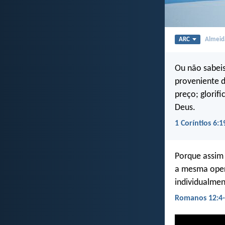
ARC
Almeida
Ou não sabeis
proveniente 
preço; glorif
Deus.
1 Coríntios 6:1
Porque assim
a mesma oper
individualme
Romanos 12:4