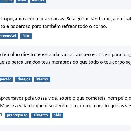
medo
alma
inferno
tropeçamos em muitas coisas. Se alguém não tropeça em pala
ito e poderoso para também refrear todo o corpo.
preensível
falar
 teu olho direito te escandalizar, arranca-o e atira-o para long
ue se perca um dos teus membros do que todo o teu corpo se
pecado
desejos
inferno
apreensivos pela vossa vida, sobre o que comereis, nem pelo 
. Mais é a vida do que o sustento, e o corpo, mais do que as ve
3
preocupação
alimento
vida