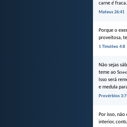
carne
é
fraca
Mateus 26:41
Porque o exer
proveitosa, t
1 Timóteo 4:8
Não sejas sáb
teme ao S
enh
Isso será rem
e medula para
Provérbios 3:7
Por isso, não
interior, cont