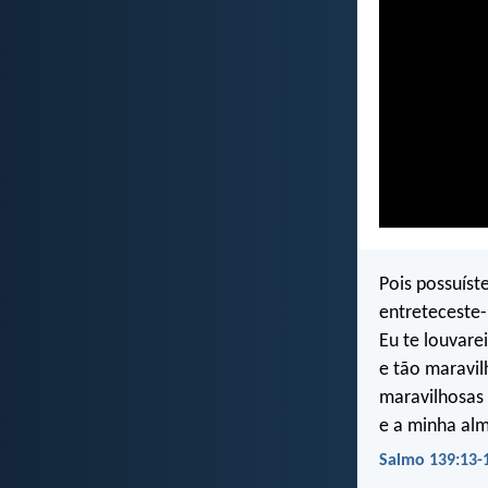
Pois possuíst
entreteceste
Eu te louvare
e tão maravil
maravilhosas
e a minha al
Salmo 139:13-