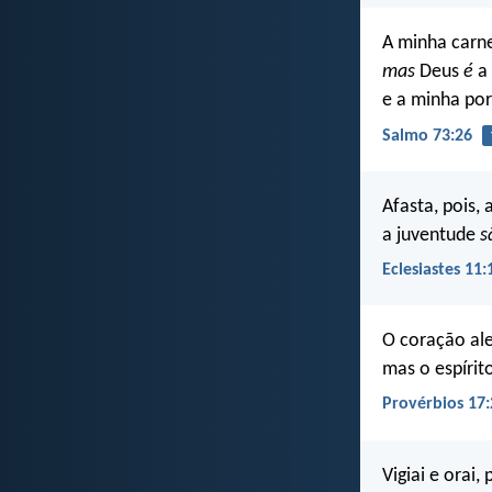
A minha carn
mas
Deus
é
a 
e a minha po
Salmo 73:26
Afasta, pois,
a juventude
s
Eclesiastes 11:
O coração al
mas o espírito
Provérbios 17:
Vigiai e orai