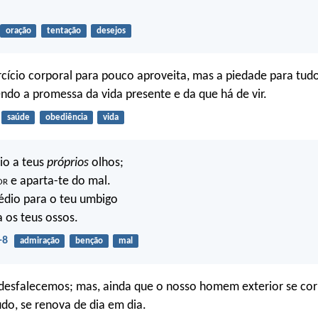
.
oração
tentação
desejos
cício corporal para pouco aproveita, mas a piedade para tud
endo a promessa da vida presente e da que há de vir.
saúde
obediência
vida
io a teus
próprios
olhos;
or
e aparta-te do mal.
édio para o teu umbigo
 os teus ossos.
-8
admiração
benção
mal
 desfalecemos; mas, ainda que o nosso homem exterior se co
udo, se renova de dia em dia.