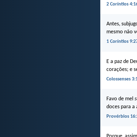
2 Coríntios 4:1
Antes, subjug
mesmo não ve
1 Coríntios 9:2
E a paz de D
corações; e s
Colossenses 3:
Favo de mel
doces para a 
Provérbios 16:
Porque, assi