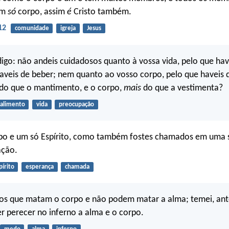
um
só
corpo, assim
é
Cristo também.
12
comunidade
igreja
Jesus
 digo: não andeis cuidadosos quanto à vossa vida, pelo que ha
aveis de beber; nem quanto ao vosso corpo, pelo que haveis d
 do que o mantimento, e o corpo,
mais
do que a vestimenta?
alimento
vida
preocupação
po e um só Espírito, como também fostes chamados em uma 
ação.
pírito
esperança
chamada
 os que matam o corpo e não podem matar a alma; temei, ant
r perecer no inferno a alma e o corpo.