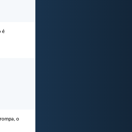
o é
rrompa, o