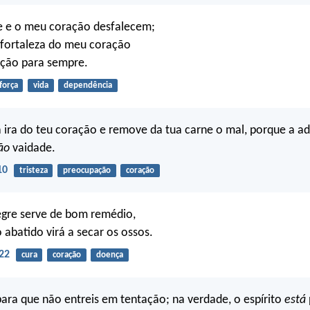
e e o meu coração desfalecem;
fortaleza do meu coração
rção para sempre.
força
vida
dependência
 a ira do teu coração e remove da tua carne o mal, porque a a
ão
vaidade.
10
tristeza
preocupação
coração
egre serve de bom remédio,
 abatido virá a secar os ossos.
22
cura
coração
doença
, para que não entreis em tentação; na verdade, o espírito
está