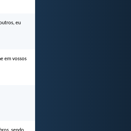
outros, eu
ne em vossos
bros, sendo