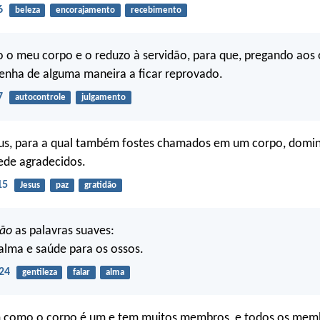
6
beleza
encorajamento
recebimento
o o meu corpo e o reduzo à servidão, para que, pregando aos 
nha de alguma maneira a ficar reprovado.
7
autocontrole
julgamento
eus, para a qual também fostes chamados em um corpo, domi
ede agradecidos.
15
Jesus
paz
gratidão
são
as palavras suaves:
alma e saúde para os ossos.
24
gentileza
falar
alma
m como o corpo é um e tem muitos membros, e todos os mem