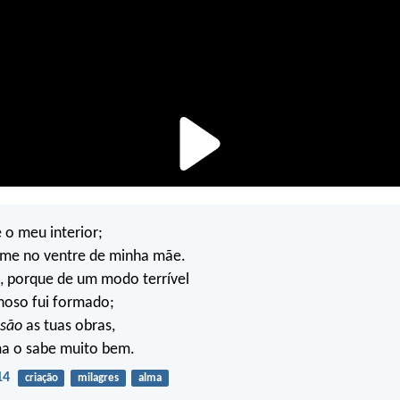
e o meu interior;
-me no ventre de minha mãe.
i, porque de um modo terrível
hoso fui formado;
são
as tuas obras,
ma o sabe muito bem.
14
criação
milagres
alma