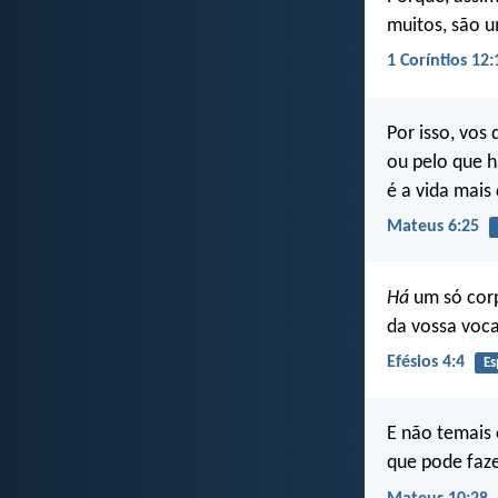
muitos, são 
1 Coríntios 12:
Por isso, vos
ou pelo que h
é a vida mais
Mateus 6:25
Há
um só cor
da vossa voc
Efésios 4:4
Es
E não temais
que pode faze