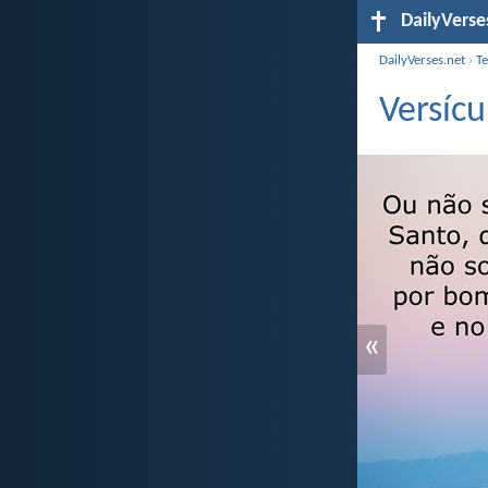
DailyVerse
DailyVerses.net
›
T
Versícu
«