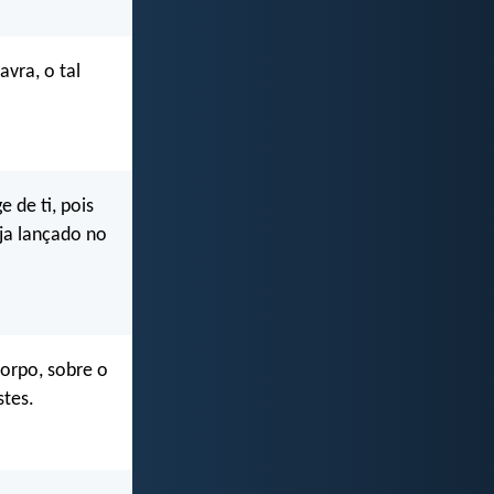
vra, o tal
e de ti, pois
ja lançado no
corpo, sobre o
stes.