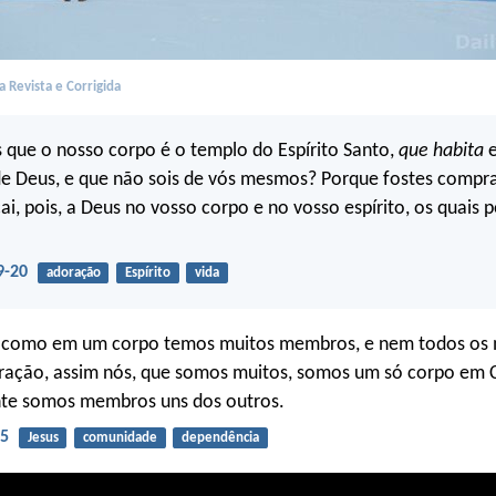
 Revista e Corrigida
 que o nosso corpo é o templo do Espírito Santo,
que habita
e
de Deus, e que não sois de vós mesmos? Porque fostes comp
icai, pois, a Deus no vosso corpo e no vosso espírito, os quais
9-20
adoração
Espírito
vida
 como em um corpo temos muitos membros, e nem todos os
ação, assim nós, que somos muitos, somos um só corpo em C
nte somos membros uns dos outros.
-5
Jesus
comunidade
dependência