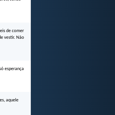
veis de comer
e vestir. Não
só esperança
es, aquele