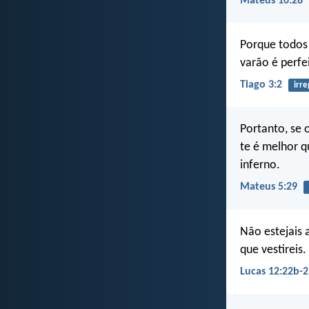
Mateus 10:28
Porque todos 
varão é perfe
Tiago 3:2
irre
Portanto, se o
te é melhor q
inferno.
Mateus 5:29
Não estejais 
que vestireis
Lucas 12:22b-2