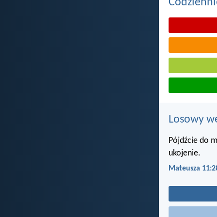
Codzienni
Losowy wer
Pójdźcie do m
ukojenie.
Mateusza 11:2