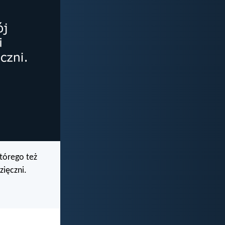
tórego też
zięczni.