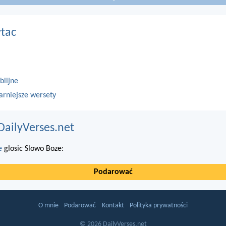
ytac
blijne
arniejsze wersety
DailyVerses.net
e
glosic Slowo Boze:
Podarować
O mnie
Podarować
Kontakt
Polityka prywatności
© 2026 DailyVerses.net