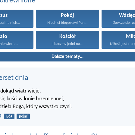
pokrewnione
ezus
Pokój
Wdzięc
zał na nich...
Niech ci błogosławi Pan...
Zawsze się rad
iało
Kościół
Mił
nie wiecie...
I baczmy jedni na...
Miłość jest cierp
Dalsze tematy...
erset dnia
 dokąd wiatr wieje,
 się kości w łonie brzemiennej,
dzieła Boga, który wszystko czyni.
5
Bóg
pojąć