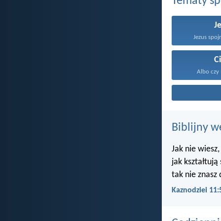
Tematy s
J
Jezus spojr
C
Albo czy 
Biblijny w
Jak nie wiesz,
jak kształtują
tak nie znasz 
Kaznodziei 11: