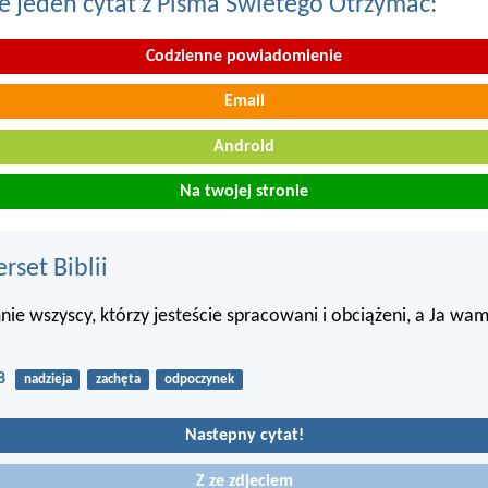
e jeden cytat z Pisma Swietego Otrzymac:
Codzienne powiadomienie
Email
Android
Na twojej stronie
set Biblii
nie wszyscy, którzy jesteście spracowani i obciążeni, a Ja wa
8
nadzieja
zachęta
odpoczynek
Nastepny cytat!
Z ze zdjeciem