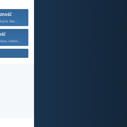
zność
ujcie. Bez...
ość
liwa, miłość...