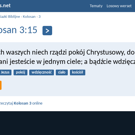
s.net
Tematy
Losowy werset
iazki Biblijne
›
Kolosan
›
3
osan 3:15
ch waszych niech rządzi pokój Chrystusowy, do
ni jesteście w jednym ciele; a bądźcie wdzięcz
Jezus
pokój
wdzięczność
ciało
kościół
zeczytaj
Kolosan 3
online