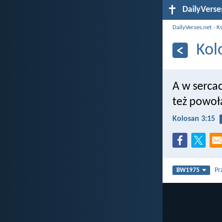
DailyVerse
DailyVerses.net
›
Ks
Kol
A w serca
też powoła
Kolosan 3:15
Pr
BW1975