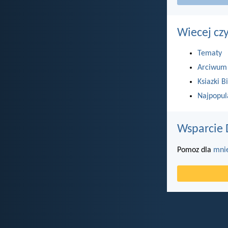
Wiecej cz
Tematy
Arciwum
Ksiazki Bi
Najpopul
Wsparcie 
Pomoz dla
mni