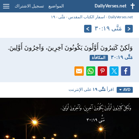
DailyVerses.net
المواضيع
تسجيل الاشتراك
DailyVerses.net
›
اسفار الكتاب المقدس
›
مَتَّى
›
١٩
مَتَّى ١٩:‏٣٠
وَلَكِنْ كَثِيرُونَ أَوَّلُونَ يَكُونُونَ آخِرِينَ، وَآخِرُونَ أَوَّلِينَ.
مَتَّى ١٩:‏٣٠
المكافأة
اقرأ
مَتَّى ١٩
على الإنترنت
AVD