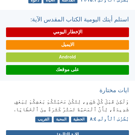
بُطْرُسَ ٱلْأُولَى ١:‏١٥-‏١٦
القداسة
الحياة
دعوة
استلم أيتك اليومية الكتاب المقدس الآية:
الإخطار اليومي
الايميل
Android
على موقعك
ايات مختارة
وَلَكِنْ قَبْلَ كُلِّ شَيْءٍ، لِتَكُنْ مَحَبَّتُكُمْ بَعْضِكُمْ لِبَعْضٍ
شَدِيدَةً، لِأَنَّ ٱلْمَحَبَّةَ تَسْتُرُ كَثْرَةً مِنَ ٱلْخَطَايَا.
بُطْرُسَ ٱلْأُولَى ٤:‏٨
الخطية
المحبة
القريب