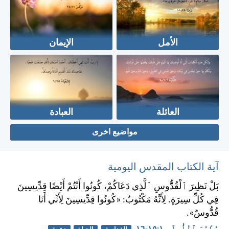
الأمل
الإيمان
العائلة
العبادة
مواضيع اخرى
آية الكتاب المقدس اليومية
بَلْ نَظِيرَ ٱلْقُدُّوسِ ٱلَّذِي دَعَاكُمْ، كُونُوا أَنْتُمْ أَيْضًا قِدِّيسِينَ
فِي كُلِّ سِيرَةٍ. لِأَنَّهُ مَكْتُوبٌ: «كُونُوا قِدِّيسِينَ لِأَنِّي أَنَا
قُدُّوسٌ».