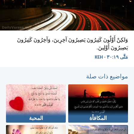
وَلكِنْ أَوَّلُونَ كَثِيرُونَ يَصِيرُونَ آخِرِينَ، وَآخِرُونَ كَثِيرُونَ
يَصِيرُونَ أَوَّلِينَ.
مَتَّى ١٩:‏٣٠ - KEH
مواضيع ذات صلة
المكافأة
المحبة