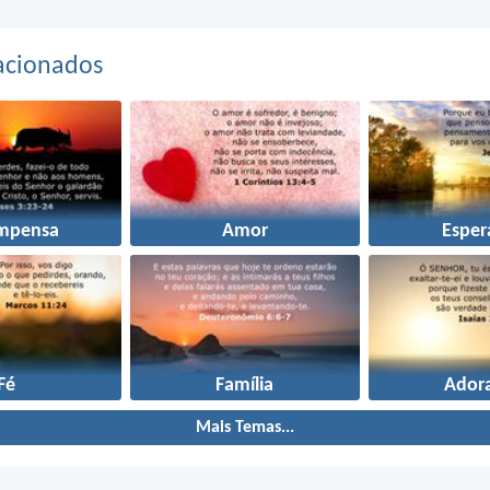
acionados
mpensa
Amor
Esper
Fé
Família
Ador
Mais Temas...