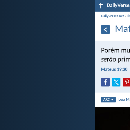
DailyVerse
DailyVerses.net
›
Li
Mat
Porém mui
serão
prim
Mateus 19:30
Leia
Ma
ARC