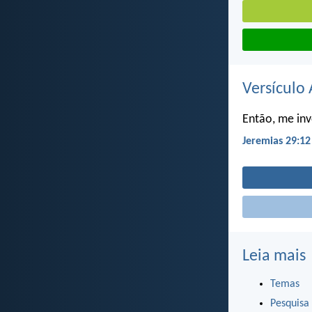
Versículo 
Então, me invo
Jeremias 29:12
Leia mais
Temas
Pesquisa