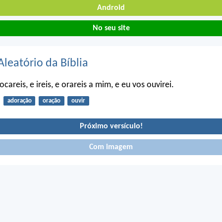
Android
No seu site
Aleatório da Bíblia
careis, e ireis, e orareis a mim, e eu vos ouvirei.
adoração
oração
ouvir
Próximo versículo!
Com imagem