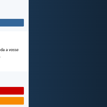
oda a
vossa
.