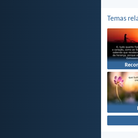
Temas rel
Reco