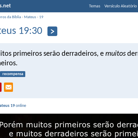
s.net
Temas
Versículo Aleatório
vros da Bíblia
›
Mateus
›
19
eus 19:30
tos primeiros serão derradeiros, e
muitos
der
eiros.
recompensa
teus 19
online