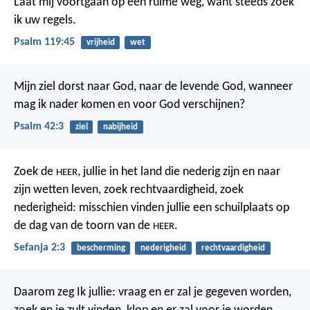
Laat mij voortgaan op een ruime weg,
want steeds zoek
ik uw regels.
Psalm 119:45
vrijheid
wet
Mijn ziel dorst naar God,
naar de levende God,
wanneer
mag ik nader komen
en voor God verschijnen?
Psalm 42:3
ziel
nabijheid
Zoek de
, jullie in het land die nederig zijn en naar
HEER
zijn wetten leven, zoek rechtvaardigheid, zoek
nederigheid: misschien vinden jullie een schuilplaats op
de dag van de toorn van de
.
HEER
Sefanja 2:3
bescherming
nederigheid
rechtvaardigheid
Daarom zeg Ik jullie: vraag en er zal je gegeven worden,