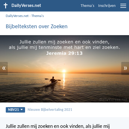
DailyVerses.net
Thema's
Inschrijven
DailyVerses.net
›
Thema's
Bijbelteksten over Zoeken
«
»
NBV21
Nieuwe Bijbelvertaling 2021
Jullie zullen mij zoeken en ook vinden, als jullie mij