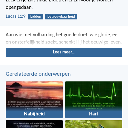
zoek en je zult vinden, klop en er zal voor je worden
opengedaan.
Lucas 11:9
bidden
betrouwbaarheid
Aan wie met volharding het goede doet, wie glorie, eer
en onsterfelijkheid zoekt, schenkt Hij het eeuwige leven.
Lees meer...
Gerelateerde onderwerpen
Nabijheid
Hart