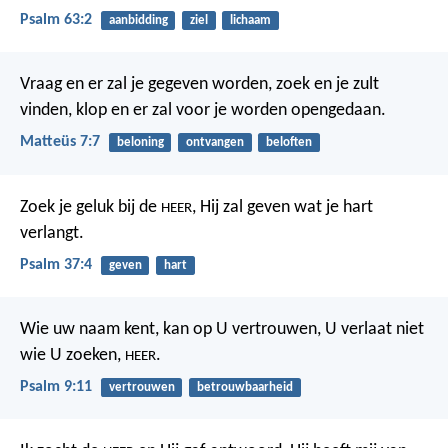
Psalm 63:2
aanbidding
ziel
lichaam
Vraag en er zal je gegeven worden, zoek en je zult
vinden, klop en er zal voor je worden opengedaan.
Matteüs 7:7
beloning
ontvangen
beloften
Zoek je geluk bij de
,
Hij zal geven wat je hart
HEER
verlangt.
Psalm 37:4
geven
hart
Wie uw naam kent, kan op U vertrouwen,
U verlaat niet
wie U zoeken,
.
HEER
Psalm 9:11
vertrouwen
betrouwbaarheid