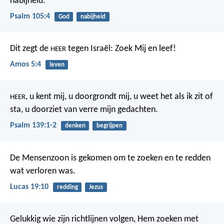
nabijheid.
Psalm 105:4
God
nabijheid
Dit zegt de
tegen Israël: Zoek Mij en leef!
HEER
Amos 5:4
leven
, u kent mij, u doorgrondt mij,
u weet het als ik zit of
HEER
sta,
u doorziet van verre mijn gedachten.
Psalm 139:1-2
denken
begrijpen
De Mensenzoon is gekomen om te zoeken en te redden
wat verloren was.
Lucas 19:10
redding
Jezus
Gelukkig wie zijn richtlijnen volgen,
Hem zoeken met