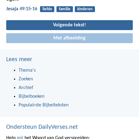
Jesaja 49:15-16
liefde
familie
kinderen
Volgende tekst!
Met afbeelding
Lees meer
Thema's
Zoeken
Archief
Bijbelboeken
Populairste Bijbelteksten
Ondersteun DailyVerses.net
Help
mij
het Woord van God verspreiden: