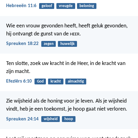
Hebreeën 11:6
geloof
vreugde
beloning
Wie een vrouw gevonden heeft, heeft geluk gevonden,
hij ontvangt de gunst van de
.
HEER
Spreuken 18:22
zegen
huwelijk
Ten slotte, zoek uw kracht in de Heer, in de kracht van
zijn macht.
Efeziërs 6:10
God
kracht
almachtig
Zie wijsheid als de honing voor je leven.
Als je wijsheid
vindt, heb je een toekomst,
je hoop gaat niet verloren.
Spreuken 24:14
wijsheid
hoop