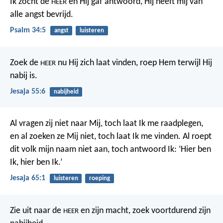
Ik zocht de
en Hij gaf antwoord,
Hij heeft mij van
HEER
alle angst bevrijd.
Psalm 34:5
angst
luisteren
Zoek de
nu Hij zich laat vinden,
roep Hem terwijl Hij
HEER
nabij is.
Jesaja 55:6
nabijheid
Al vragen zij niet naar Mij,
toch laat Ik me raadplegen,
en al zoeken ze Mij niet,
toch laat Ik me vinden.
Al roept
dit volk mijn naam niet aan,
toch antwoord Ik: ‘Hier ben
Ik, hier ben Ik.’
Jesaja 65:1
luisteren
roeping
Zie uit naar de
en zijn macht,
zoek voortdurend zijn
HEER