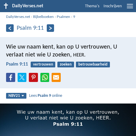
DailyVerses.net
Thema's
Inschrijven
DailyVerses.net
›
Bijbelboeken
›
Psalmen
›
9
Psalm 9:11
Wie uw naam kent, kan op U vertrouwen,
U
verlaat niet wie U zoeken,
.
HEER
Psalm 9:11
vertrouwen
zoeken
betrouwbaarheid
Lees
Psalm 9
online
NBV21