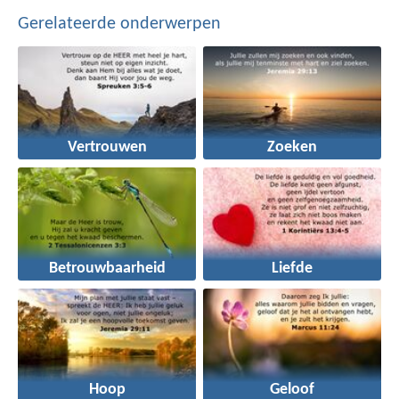
Gerelateerde onderwerpen
Vertrouwen
Zoeken
Betrouwbaarheid
Liefde
Hoop
Geloof