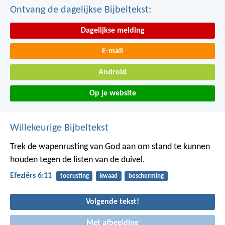
Ontvang de dagelijkse Bijbeltekst:
Dagelijkse melding
E-mail
Android
Op je website
Willekeurige Bijbeltekst
Trek de wapenrusting van God aan om stand te kunnen
houden tegen de listen van de duivel.
Efeziërs 6:11
toerusting
kwaad
bescherming
Volgende tekst!
Met afbeelding