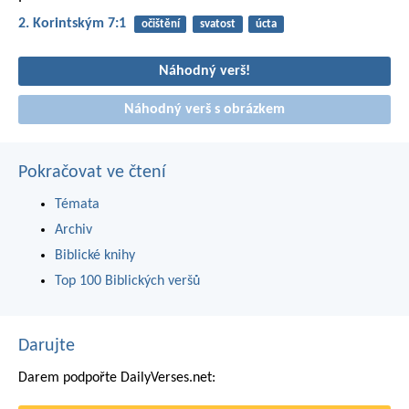
2. Korintským 7:1
očištění
svatost
úcta
Náhodný verš!
Náhodný verš s obrázkem
Pokračovat ve čtení
Témata
Archiv
Biblické knihy
Top 100 Biblických veršů
Darujte
Darem podpořte DailyVerses.net: