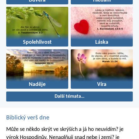
Důvěra
Hledání
Spolehlivost
Láska
Naděje
Víra
Další témata…
Biblický verš dne
Může se někdo skrýt ve skrýších
a já ho neuvidím? je
výrok Hospodinův.
Nenaplňuji snad nebe i zemi? je