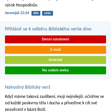
výrok Hospodinův.
Jeremjáš 23:24
Bůh
nebe
Přihlásit se k odběru Biblického verše dne:
Denní oznámení
E-mail
Android
Na vašem webu
Náhodný Biblický verš
Když máme taková zaslíbení, moji nejmilejší, očisťme se
od každé poskvrny těla i ducha a přiveďme k cíli své
posvěcení v bázni Boží.