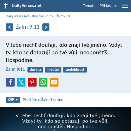
DailyVerses.net
Témata
Přihlásit se
DailyVerses.net
›
Biblické knihy
›
Žalmy
›
9
Žalm 9:11
V tebe nechť doufají, kdo znají tvé jméno.
Vždyť
ty, kdo se dotazují po tvé vůli, neopouštíš,
Hospodine.
Žalm 9:11
důvěra
hledání
spolehlivost
Přečtěte si
Žalm 9
online
ČEP