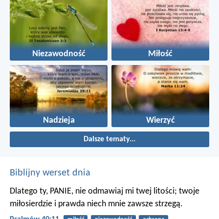
Niezawodność
Miłość
Nadzieja
Wierzyć
Dalsze tematy...
Biblijny werset dnia
Dlatego ty, PANIE, nie odmawiaj mi twej litości;
twoje
miłosierdzie i prawda niech mnie zawsze strzegą.