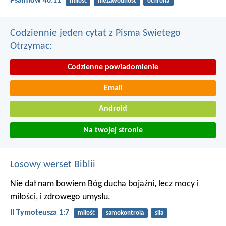
Psalmów 40:11
miłość
niezawodność
ochrona
Codziennie jeden cytat z Pisma Swietego
Otrzymac:
Codzienne powiadomienie
Email
Android
Na twojej stronie
Losowy werset Biblii
Nie dał nam bowiem Bóg ducha bojaźni, lecz mocy i
miłości, i zdrowego umysłu.
II Tymoteusza 1:7
miłość
samokontrola
siła