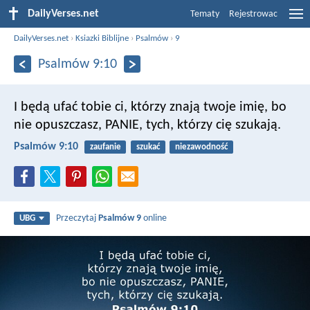
DailyVerses.net
Tematy
Rejestrowac
DailyVerses.net
›
Ksiazki Biblijne
›
Psalmów
›
9
Psalmów 9:10
I będą ufać tobie ci, którzy znają twoje imię,
bo
nie opuszczasz, PANIE, tych, którzy cię szukają.
Psalmów 9:10
zaufanie
szukać
niezawodność
Przeczytaj
Psalmów 9
online
UBG