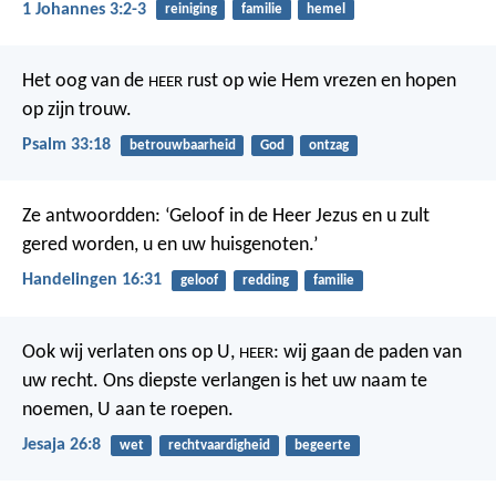
1 Johannes 3:2-3
reiniging
familie
hemel
Het oog van de
rust op wie Hem vrezen
en hopen
HEER
op zijn trouw.
Psalm 33:18
betrouwbaarheid
God
ontzag
Ze antwoordden: ‘Geloof in de Heer Jezus en u zult
gered worden, u en uw huisgenoten.’
Handelingen 16:31
geloof
redding
familie
Ook wij verlaten ons op U,
:
wij gaan de paden van
HEER
uw recht.
Ons diepste verlangen is het
uw naam te
noemen, U aan te roepen.
Jesaja 26:8
wet
rechtvaardigheid
begeerte