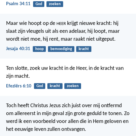
Psalm 34:11
God
zoeken
Maar wie hoopt op de
krijgt nieuwe kracht:
hij
HEER
slaat zijn vleugels uit als een adelaar,
hij loopt, maar
wordt niet moe,
hij rent, maar raakt niet uitgeput.
Jesaja 40:31
hoop
bemoediging
kracht
Ten slotte, zoek uw kracht in de Heer, in de kracht van
zijn macht.
Efeziërs 6:10
God
kracht
zoeken
Toch heeft Christus Jezus zich juist over mij ontfermd
om allereerst in mijn geval zijn grote geduld te tonen. Zo
werd ik een voorbeeld voor allen die in Hem geloven en
het eeuwige leven zullen ontvangen.