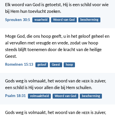
Elk woord van God is getoetst,
Hij is een schild voor wie
bij Hem hun toevlucht zoeken.
Spreuken 30:5
waarheid
Woord van God
bescherming
Moge God, die ons hoop geeft, u in het geloof geheel en
al vervullen met vreugde en vrede, zodat uw hoop
steeds blijft toenemen door de kracht van de heilige
Geest.
Romeinen 15:13
geloof
Geest
hoop
Gods weg is volmaakt,
het woord van de
is zuiver,
HEER
een schild is Hij
voor allen die bij Hem schuilen.
Psalm 18:31
volmaaktheid
Woord van God
bescherming
Gods weg is volmaakt,
het woord van de
is zuiver,
HEER