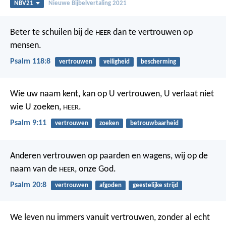
NBV21
Nieuwe Bijbelvertaling 2021
Beter te schuilen bij de
dan te vertrouwen op
HEER
mensen.
Psalm 118:8
vertrouwen
veiligheid
bescherming
Wie uw naam kent, kan op U vertrouwen,
U verlaat niet
wie U zoeken,
.
HEER
Psalm 9:11
vertrouwen
zoeken
betrouwbaarheid
Anderen vertrouwen op paarden en wagens,
wij op de
naam van de
, onze God.
HEER
Psalm 20:8
vertrouwen
afgoden
geestelijke strijd
We leven nu immers vanuit vertrouwen, zonder al echt