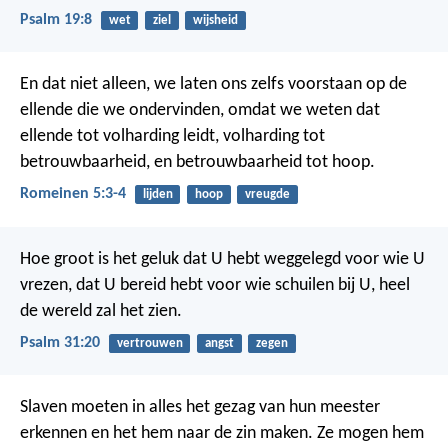
Psalm 19:8
wet
ziel
wijsheid
En dat niet alleen, we laten ons zelfs voorstaan op de
ellende die we ondervinden, omdat we weten dat
ellende tot volharding leidt, volharding tot
betrouwbaarheid, en betrouwbaarheid tot hoop.
Romeinen 5:3-4
lijden
hoop
vreugde
Hoe groot is het geluk
dat U hebt weggelegd voor wie U
vrezen,
dat U bereid hebt voor wie schuilen bij U,
heel
de wereld zal het zien.
Psalm 31:20
vertrouwen
angst
zegen
Slaven moeten in alles het gezag van hun meester
erkennen en het hem naar de zin maken. Ze mogen hem