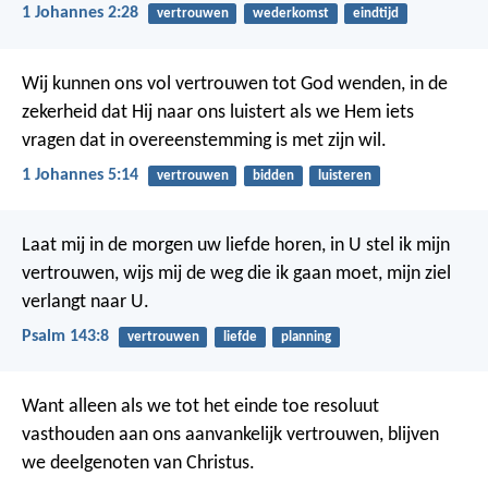
1 Johannes 2:28
vertrouwen
wederkomst
eindtijd
Wij kunnen ons vol vertrouwen tot God wenden, in de
zekerheid dat Hij naar ons luistert als we Hem iets
vragen dat in overeenstemming is met zijn wil.
1 Johannes 5:14
vertrouwen
bidden
luisteren
Laat mij in de morgen uw liefde horen,
in U stel ik mijn
vertrouwen,
wijs mij de weg die ik gaan moet,
mijn ziel
verlangt naar U.
Psalm 143:8
vertrouwen
liefde
planning
Want alleen als we tot het einde toe resoluut
vasthouden aan ons aanvankelijk vertrouwen, blijven
we deelgenoten van Christus.