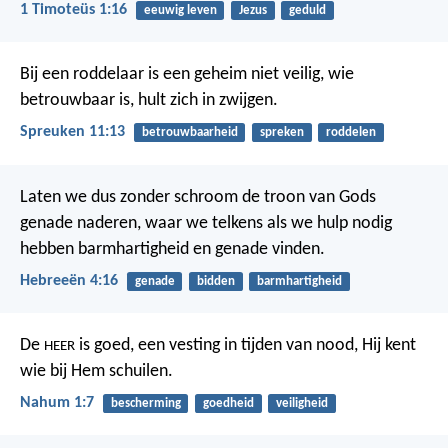
1 Timoteüs 1:16
eeuwig leven
Jezus
geduld
Bij een roddelaar is een geheim niet veilig,
wie
betrouwbaar is, hult zich in zwijgen.
Spreuken 11:13
betrouwbaarheid
spreken
roddelen
Laten we dus zonder schroom de troon van Gods
genade naderen, waar we telkens als we hulp nodig
hebben barmhartigheid en genade vinden.
Hebreeën 4:16
genade
bidden
barmhartigheid
De
is goed,
een vesting in tijden van nood,
Hij kent
HEER
wie bij Hem schuilen.
Nahum 1:7
bescherming
goedheid
veiligheid