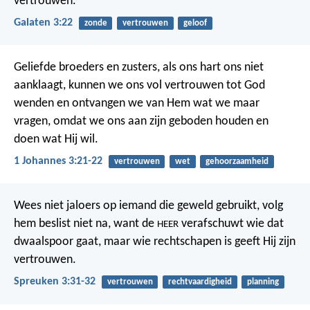
vertrouwen.
Galaten 3:22
zonde
vertrouwen
geloof
Geliefde broeders en zusters, als ons hart ons niet
aanklaagt, kunnen we ons vol vertrouwen tot God
wenden en ontvangen we van Hem wat we maar
vragen, omdat we ons aan zijn geboden houden en
doen wat Hij wil.
1 Johannes 3:21-22
vertrouwen
wet
gehoorzaamheid
Wees niet jaloers op iemand die geweld gebruikt,
volg
hem beslist niet na,
want de
verafschuwt wie dat
HEER
dwaalspoor gaat,
maar wie rechtschapen is geeft Hij zijn
vertrouwen.
Spreuken 3:31-32
vertrouwen
rechtvaardigheid
planning