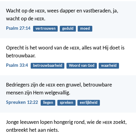
Wacht op de
,
wees dapper en vastberaden,
ja,
HEER
wacht op de
.
HEER
Psalm 27:14
vertrouwen
geduld
moed
Oprecht is het woord van de
,
alles wat Hij doet is
HEER
betrouwbaar.
Psalm 33:4
betrouwbaarheid
Woord van God
waarheid
Bedriegers zijn de
een gruwel,
betrouwbare
HEER
mensen zijn Hem welgevallig.
Spreuken 12:22
liegen
spreken
eerlijkheid
Jonge leeuwen lopen hongerig rond,
wie de
zoekt,
HEER
ontbreekt het aan niets.