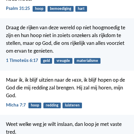
Psalm 31:25
hoop
bemoediging
hart
Draag de rijken van deze wereld op niet hoogmoedig te
zijn en hun hoop niet in zoiets onzekers als rijkdom te
stellen, maar op God, die ons rijkelijk van alles voorziet
om ervan te genieten.
1 Timoteüs 6:17
geld
vreugde
materialisme
Maar ik, ik blijf uitzien naar de
, ik blijf hopen op de
HEER
God die mij redding zal brengen. Hij zal mij horen, mijn
God.
Micha 7:7
hoop
redding
luisteren
Weet welke weg je wilt inslaan,
dan loop je met vaste
tred.