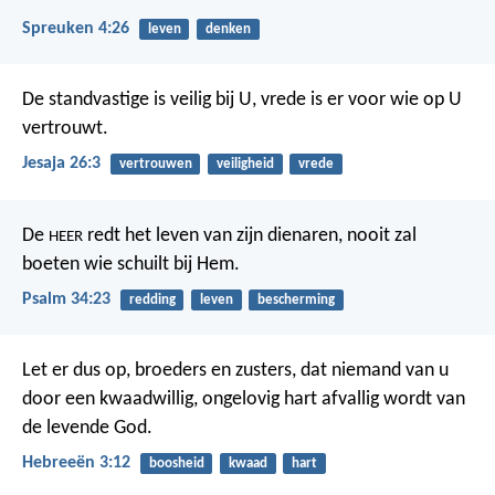
Spreuken 4:26
leven
denken
De standvastige is veilig bij U,
vrede is er voor wie op U
vertrouwt.
Jesaja 26:3
vertrouwen
veiligheid
vrede
De
redt het leven van zijn dienaren,
nooit zal
HEER
boeten wie schuilt bij Hem.
Psalm 34:23
redding
leven
bescherming
Let er dus op, broeders en zusters, dat niemand van u
door een kwaadwillig, ongelovig hart afvallig wordt van
de levende God.
Hebreeën 3:12
boosheid
kwaad
hart