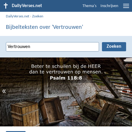
DailyVerses.net
Thema's
Inschrijven
DailyVerses.net
›
Zoeken
Bijbelteksten over 'Vertrouwen'
«
»