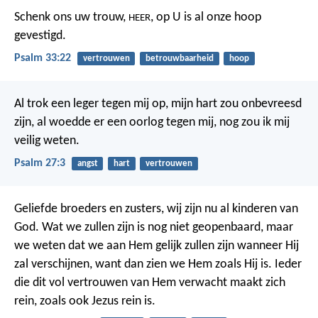
Schenk ons uw trouw,
,
op U is al onze hoop
HEER
gevestigd.
Psalm 33:22
vertrouwen
betrouwbaarheid
hoop
Al trok een leger tegen mij op,
mijn hart zou onbevreesd
zijn,
al woedde er een oorlog tegen mij,
nog zou ik mij
veilig weten.
Psalm 27:3
angst
hart
vertrouwen
Geliefde broeders en zusters, wij zijn nu al kinderen van
God. Wat we zullen zijn is nog niet geopenbaard, maar
we weten dat we aan Hem gelijk zullen zijn wanneer Hij
zal verschijnen, want dan zien we Hem zoals Hij is. Ieder
die dit vol vertrouwen van Hem verwacht maakt zich
rein, zoals ook Jezus rein is.