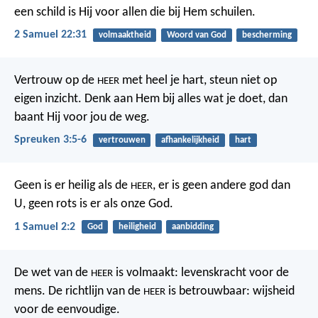
een schild is Hij
voor allen die bij Hem schuilen.
2 Samuel 22:31
volmaaktheid
Woord van God
bescherming
Vertrouw op de
met heel je hart,
steun niet op
HEER
eigen inzicht.
Denk aan Hem bij alles wat je doet,
dan
baant Hij voor jou de weg.
Spreuken 3:5-6
vertrouwen
afhankelijkheid
hart
Geen is er heilig als de
,
er is geen andere god dan
HEER
U,
geen rots is er als onze God.
1 Samuel 2:2
God
heiligheid
aanbidding
De wet van de
is volmaakt:
levenskracht voor de
HEER
mens.
De richtlijn van de
is betrouwbaar:
wijsheid
HEER
voor de eenvoudige.