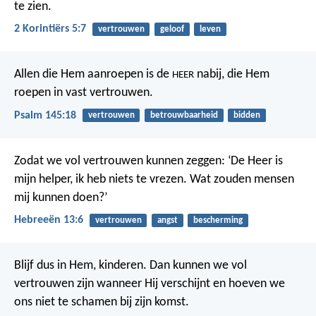
te zien.
2 Korintiërs 5:7
vertrouwen
geloof
leven
Allen die Hem aanroepen is de
nabij,
die Hem
HEER
roepen in vast vertrouwen.
Psalm 145:18
vertrouwen
betrouwbaarheid
bidden
Zodat we vol vertrouwen kunnen zeggen: ‘De Heer is
mijn helper, ik heb niets te vrezen. Wat zouden mensen
mij kunnen doen?’
Hebreeën 13:6
vertrouwen
angst
bescherming
Blijf dus in Hem, kinderen. Dan kunnen we vol
vertrouwen zijn wanneer Hij verschijnt en hoeven we
ons niet te schamen bij zijn komst.