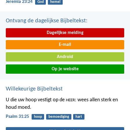
Jeremia 23:24
God
hemel
Ontvang de dagelijkse Bijbeltekst:
Dagelijkse melding
E-mail
Android
Op je website
Willekeurige Bijbeltekst
U die uw hoop vestigt op de
:
wees allen sterk en
HEER
houd moed.
Psalm 31:25
hoop
bemoediging
hart