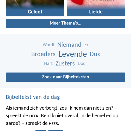
Geloof
Liefde
Meer Thema's...
Niemand
Wordt
Er
Levende
Broeders
Dus
Zusters
Hart
Door
Zoek naar Bijbelteksten
Bijbeltekst van de dag
Als iemand zich verbergt,
zou Ik hem dan niet zien? –
spreekt de
.
Ben Ik niet overal,
in de hemel en op
HEER
aarde? – spreekt de
.
HEER