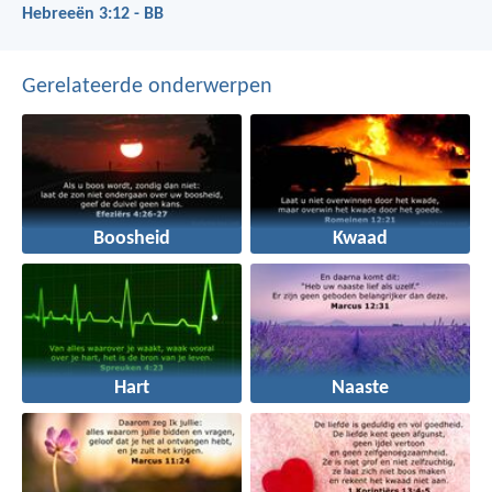
Hebreeën 3:12 - BB
Gerelateerde onderwerpen
Boosheid
Kwaad
Hart
Naaste