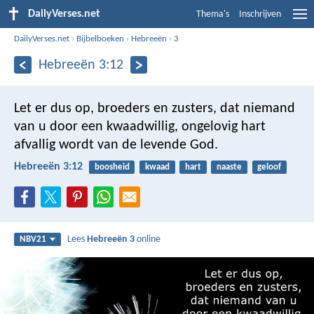
DailyVerses.net
Thema's
Inschrijven
DailyVerses.net
›
Bijbelboeken
›
Hebreeën
›
3
Hebreeën 3:12
Let er dus op, broeders en zusters, dat niemand
van u door een kwaadwillig, ongelovig hart
afvallig wordt van de levende God.
Hebreeën 3:12
boosheid
kwaad
hart
naaste
geloof
Lees
Hebreeën 3
online
NBV21