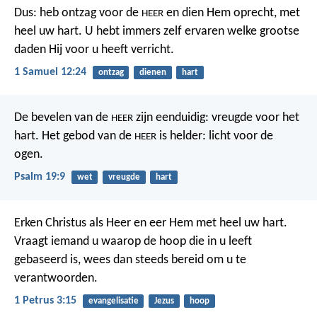
Dus: heb ontzag voor de
en dien Hem oprecht, met
HEER
heel uw hart. U hebt immers zelf ervaren welke grootse
daden Hij voor u heeft verricht.
1 Samuel 12:24
ontzag
dienen
hart
De bevelen van de
zijn eenduidig:
vreugde voor het
HEER
hart.
Het gebod van de
is helder:
licht voor de
HEER
ogen.
Psalm 19:9
wet
vreugde
hart
Erken Christus als Heer en eer Hem met heel uw hart.
Vraagt iemand u waarop de hoop die in u leeft
gebaseerd is, wees dan steeds bereid om u te
verantwoorden.
1 Petrus 3:15
evangelisatie
Jezus
hoop