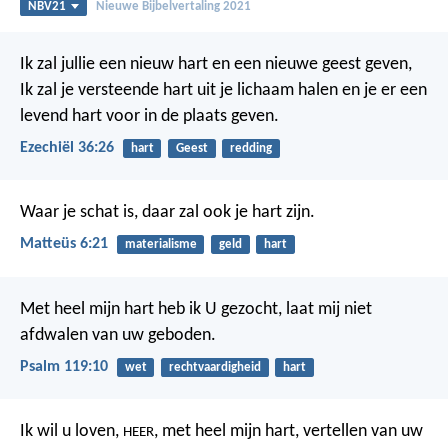
NBV21
Nieuwe Bijbelvertaling 2021
Ik zal jullie een nieuw hart en een nieuwe geest geven,
Ik zal je versteende hart uit je lichaam halen en je er een
levend hart voor in de plaats geven.
Ezechiël 36:26
hart
Geest
redding
Waar je schat is, daar zal ook je hart zijn.
Matteüs 6:21
materialisme
geld
hart
Met heel mijn hart heb ik U gezocht,
laat mij niet
afdwalen van uw geboden.
Psalm 119:10
wet
rechtvaardigheid
hart
Ik wil u loven,
, met heel mijn hart,
vertellen van uw
HEER