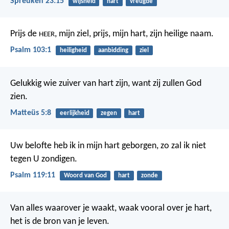
Spreuken 23:15
wijsheid
hart
vreugde
Prijs de
, mijn ziel,
prijs, mijn hart, zijn heilige naam.
HEER
Psalm 103:1
heiligheid
aanbidding
ziel
Gelukkig wie zuiver van hart zijn,
want zij zullen God
zien.
Matteüs 5:8
eerlijkheid
zegen
hart
Uw belofte heb ik in mijn hart geborgen,
zo zal ik niet
tegen U zondigen.
Psalm 119:11
Woord van God
hart
zonde
Van alles waarover je waakt, waak vooral over je hart,
het is de bron van je leven.