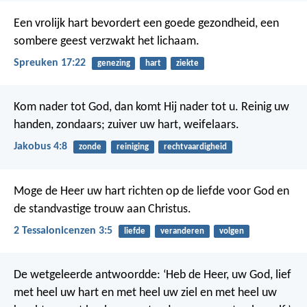
Een vrolijk hart bevordert een goede gezondheid,
een
sombere geest verzwakt het lichaam.
Spreuken 17:22
genezing
hart
ziekte
Kom nader tot God, dan komt Hij nader tot u. Reinig uw
handen, zondaars; zuiver uw hart, weifelaars.
Jakobus 4:8
zonde
reiniging
rechtvaardigheid
Moge de Heer uw hart richten op de liefde voor God en
de standvastige trouw aan Christus.
2 Tessalonicenzen 3:5
liefde
veranderen
volgen
De wetgeleerde antwoordde: ‘Heb de Heer, uw God, lief
met heel uw hart en met heel uw ziel en met heel uw