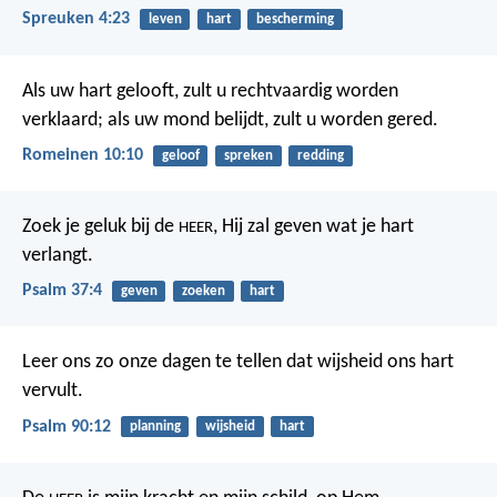
Spreuken 4:23
leven
hart
bescherming
Als uw hart gelooft, zult u rechtvaardig worden
verklaard; als uw mond belijdt, zult u worden gered.
Romeinen 10:10
geloof
spreken
redding
Zoek je geluk bij de
,
Hij zal geven wat je hart
HEER
verlangt.
Psalm 37:4
geven
zoeken
hart
Leer ons zo onze dagen te tellen
dat wijsheid ons hart
vervult.
Psalm 90:12
planning
wijsheid
hart