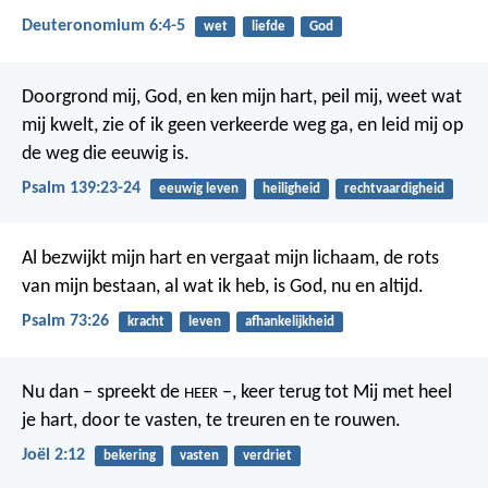
Deuteronomium 6:4-5
wet
liefde
God
Doorgrond mij, God, en ken mijn hart,
peil mij, weet wat
mij kwelt,
zie of ik geen verkeerde weg ga,
en leid mij op
de weg die eeuwig is.
Psalm 139:23-24
eeuwig leven
heiligheid
rechtvaardigheid
Al bezwijkt mijn hart en vergaat mijn lichaam,
de rots
van mijn bestaan, al wat ik heb,
is God, nu en altijd.
Psalm 73:26
kracht
leven
afhankelijkheid
Nu dan – spreekt de
–, keer terug tot Mij met heel
HEER
je hart, door te vasten, te treuren en te rouwen.
Joël 2:12
bekering
vasten
verdriet