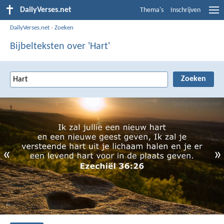
DailyVerses.net
Thema's
Inschrijven
DailyVerses.net
›
Zoeken
Bijbelteksten over 'Hart'
«
»