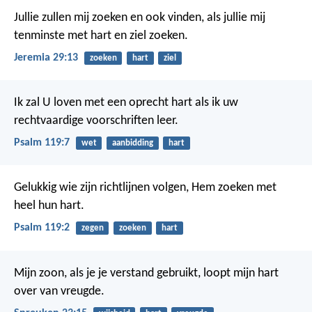
Jullie zullen mij zoeken en ook vinden, als jullie mij
tenminste met hart en ziel zoeken.
Jeremia 29:13
zoeken
hart
ziel
Ik zal U loven met een oprecht hart
als ik uw
rechtvaardige voorschriften leer.
Psalm 119:7
wet
aanbidding
hart
Gelukkig wie zijn richtlijnen volgen,
Hem zoeken met
heel hun hart.
Psalm 119:2
zegen
zoeken
hart
Mijn zoon, als je je verstand gebruikt,
loopt mijn hart
over van vreugde.