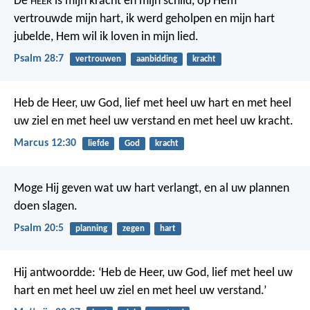
De
is mijn kracht en mijn schild,
op Hem
HEER
vertrouwde mijn hart,
ik werd geholpen en mijn hart
jubelde,
Hem wil ik loven in mijn lied.
Psalm 28:7
vertrouwen
aanbidding
kracht
Heb de Heer, uw God, lief met heel uw hart en met heel
uw ziel en met heel uw verstand en met heel uw kracht.
Marcus 12:30
liefde
God
kracht
Moge Hij geven wat uw hart verlangt,
en al uw plannen
doen slagen.
Psalm 20:5
planning
zegen
hart
Hij antwoordde: ‘Heb de Heer, uw God, lief met heel uw
hart en met heel uw ziel en met heel uw verstand.’