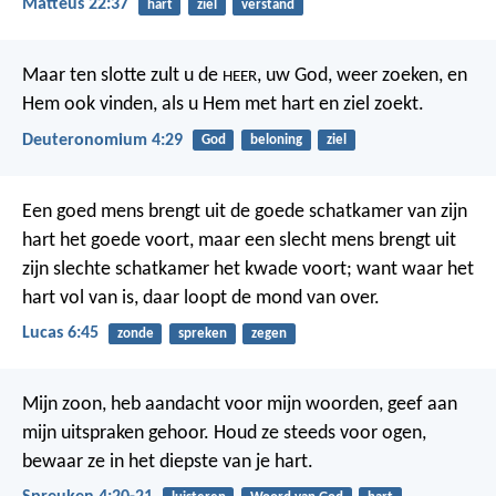
Matteüs 22:37
hart
ziel
verstand
Maar ten slotte zult u de
, uw God, weer zoeken, en
HEER
Hem ook vinden, als u Hem met hart en ziel zoekt.
Deuteronomium 4:29
God
beloning
ziel
Een goed mens brengt uit de goede schatkamer van zijn
hart het goede voort, maar een slecht mens brengt uit
zijn slechte schatkamer het kwade voort; want waar het
hart vol van is, daar loopt de mond van over.
Lucas 6:45
zonde
spreken
zegen
Mijn zoon, heb aandacht voor mijn woorden,
geef aan
mijn uitspraken gehoor.
Houd ze steeds voor ogen,
bewaar ze in het diepste van je hart.