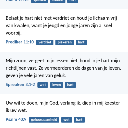
spreken
bidden
hart
Belast je hart niet met verdriet en houd je lichaam vrij
van kwalen, want je jeugd en jonge jaren zijn al snel
voorbij.
Prediker 11:10
verdriet
piekeren
hart
Mijn zoon, vergeet mijn lessen niet,
houd in je hart mijn
richtlijnen vast.
Ze vermeerderen de dagen van je leven,
geven je vele jaren van geluk.
Spreuken 3:1-2
wet
leven
hart
Uw wil te doen, mijn God, verlang ik,
diep in mij koester
ik uw wet.
Psalm 40:9
gehoorzaamheid
wet
hart