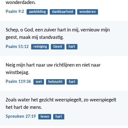
wonderdaden.
Psalm 9:2
aanbidding
dankbaarheid
wonderen
Schep, o God, een zuiver hart in mij,
vernieuw mijn
geest, maak mij standvastig.
Psalm 51:12
reiniging
Geest
hart
Neig mijn hart naar uw richtlijnen
en niet naar
winstbejag.
Psalm 119:36
wet
hebzucht
hart
Zoals water het gezicht weerspiegelt,
zo weerspiegelt
het hart de mens.
Spreuken 27:19
leven
hart