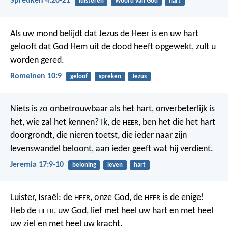
Spreuken 4:20-21
luisteren
Woord van God
hart
Als uw mond belijdt dat Jezus de Heer is en uw hart
gelooft dat God Hem uit de dood heeft opgewekt, zult u
worden gered.
Romeinen 10:9
geloof
spreken
Jezus
Niets is zo onbetrouwbaar als het hart,
onverbeterlijk is
het, wie zal het kennen?
Ik, de
, ben het die het hart
HEER
doorgrondt,
die nieren toetst,
die ieder naar zijn
levenswandel beloont,
aan ieder geeft wat hij verdient.
Jeremia 17:9-10
beloning
leven
hart
Luister, Israël: de
, onze God, de
is de enige!
HEER
HEER
Heb de
, uw God, lief met heel uw hart en met heel
HEER
uw ziel en met heel uw kracht.