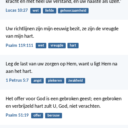
kracht en met heel uw verstand, en uw naaste als uzelf.’
Lucas 10:27
wet
liefde
gehoorzaamheid
Uw richtlijnen zijn mijn eeuwig bezit,
ze zijn de vreugde
van mijn hart.
Psalm 119:111
wet
vreugde
hart
Leg de last van uw zorgen op Hem, want u ligt Hem na
aan het hart.
1 Petrus 5:7
angst
piekeren
zwakheid
Het offer voor God is een gebroken geest;
een gebroken
en verbrijzeld hart
zult U, God, niet verachten.
Psalm 51:19
offer
berouw