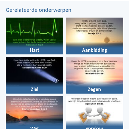
Gerelateerde onderwerpen
Hart
Aanbidding
Ziel
Zegen
Wet
Spreken