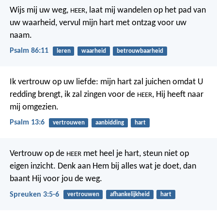
Wijs mij uw weg,
,
laat mij wandelen op het pad van
HEER
uw waarheid,
vervul mijn hart met ontzag voor uw
naam.
Psalm 86:11
leren
waarheid
betrouwbaarheid
Ik vertrouw op uw liefde:
mijn hart zal juichen omdat U
redding brengt,
ik zal zingen voor de
, Hij heeft naar
HEER
mij omgezien.
Psalm 13:6
vertrouwen
aanbidding
hart
Vertrouw op de
met heel je hart,
steun niet op
HEER
eigen inzicht.
Denk aan Hem bij alles wat je doet,
dan
baant Hij voor jou de weg.
Spreuken 3:5-6
vertrouwen
afhankelijkheid
hart