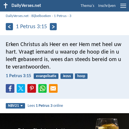
DailyVerses.net
Thema's
Inschrijven
DailyVerses.net
›
Bijbelboeken
›
1 Petrus
›
3
1 Petrus 3:15
Erken Christus als Heer en eer Hem met heel uw
hart. Vraagt iemand u waarop de hoop die in u
leeft gebaseerd is, wees dan steeds bereid om u
te verantwoorden.
1 Petrus 3:15
evangelisatie
Jezus
hoop
Lees
1 Petrus 3
online
NBV21