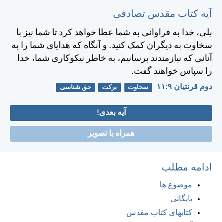
آیه کتاب مقدس تصادفی
بلی، خدا به فراوانی به شما عطا خواهد كرد تا شما نيز با
سخاوت به ديگران كمک كنيد. و آنگاه كه هدايای شما را به
آنانی كه نيازمندند برسانيم، به خاطر نيكوكاری شما، خدا
را سپاس خواهند گفت.
دوم قرنتیان ۹:‏۱۱
سخاوت
برکت
حق شناسی
آیه بعدی!
همراه با تصویر
ادامه مطلب
موضوع ها
بایگانی
کتابهای کتاب مقدس