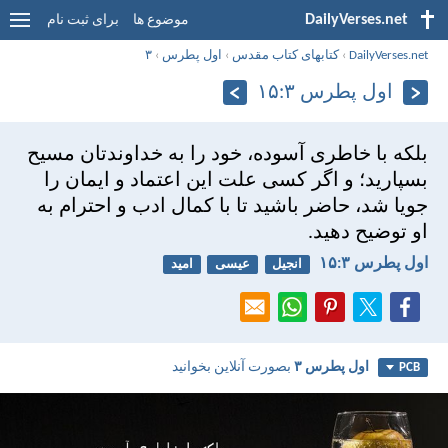
DailyVerses.net
موضوع ها
برای ثبت نام
DailyVerses.net
›
کتابهای کتاب مقدس
›
اول پطرس
›
۳
اول پطرس ۳:‏۱۵
بلكه با خاطری آسوده، خود را به خداوندتان مسيح
بسپاريد؛ و اگر كسی علت اين اعتماد و ايمان را
جويا شد، حاضر باشيد تا با كمال ادب و احترام به
او توضيح دهيد.
اول پطرس ۳:‏۱۵
انجیل
عیسی
امید
اول پطرس ۳
بصورت آنلاین بخوانید
PCB