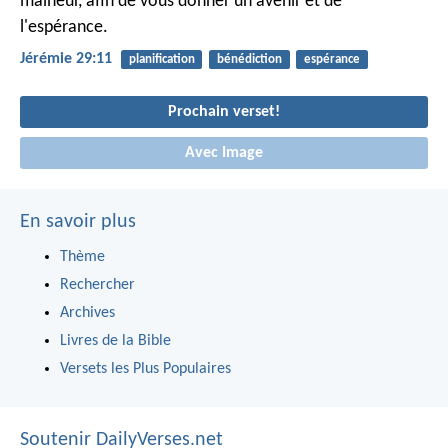
malheur, afin de vous donner un avenir et de
l'espérance.
Jérémie 29:11
planification
bénédiction
espérance
Prochain verset!
Avec Image
En savoir plus
Thème
Rechercher
Archives
Livres de la Bible
Versets les Plus Populaires
Soutenir DailyVerses.net