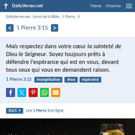
DailyVerses.net
Thème
S'inscrire
DailyVerses.net
›
Livres de la Bible
›
1 Pierre
›
3
1 Pierre 3:15
Mais respectez
dans votre cœur
la sainteté de
Dieu le Seigneur
. Soyez toujours prêts à
défendre l'espérance qui est en vous, devant
tous ceux qui vous en demandent raison.
1 Pierre 3:15
évangélisation
Jésus
espérance
Lire
1 Pierre 3
en ligne
SG21