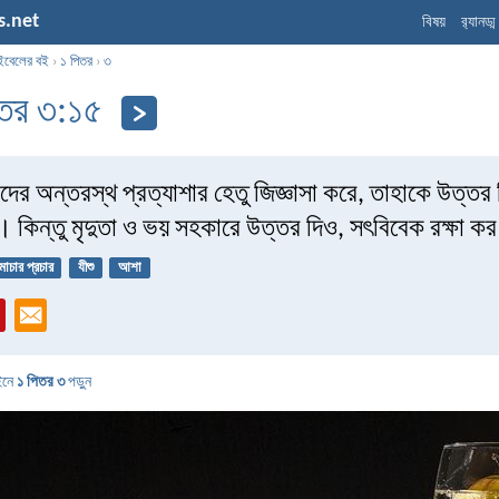
s.net
বিষয়
র‌্যানড্
ইবেলের বই
›
১ পিতর
›
৩
িতর ৩:১৫
ের অন্তরস্থ প্রত্যাশার হেতু জিজ্ঞাসা করে, তাহাকে উত্তর দ
। কিন্তু মৃদুতা ও ভয় সহকারে উত্তর দিও, সৎবিবেক রক্ষা ক
মাচার প্রচার
যীশু
আশা
ইনে
১ পিতর ৩
পড়ুন