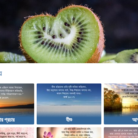
়
ার প্রচার
যীশু
আশ