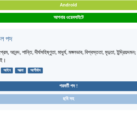
Android
আপনার ওয়েবসাইটে
বেল পদ
রেম, আনন্দ, শান্তি, দীর্ঘসহিষ্ণুতা, মাধুর্য, মঙ্গলভাব, বিশ্বস্ততা, মৃদুতা, ইন্দ্রিয়দম
নাই।
আইন
আত্মা
আশীর্বাদ
পরবর্তী পদ !
ছবি সহ