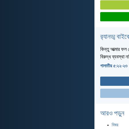
র‌্যানড্ম বাই
কিন্তু আত্মার ফল প্
বিরুদ্ধ ব্যবস্থা 
গালাতীয় ৫:২২-২৩
আরও পড়ুন
বিষয়