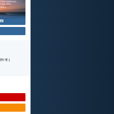
বার
 জান না।