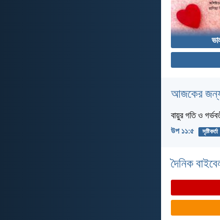
ভা
আজকের জন্য
বায়ুর গতি ও গর্ভব
উপ ১১:৫
সৃষ্টিকর্তা
দৈনিক বাইবে