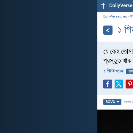
DailyVerse
DailyVerses.net
›
বা
১ প
যে কেহ তোমাদ
প্রস্তুত থাক
১ পিতর ৩:১৫
সুস
অনলা
ROVU