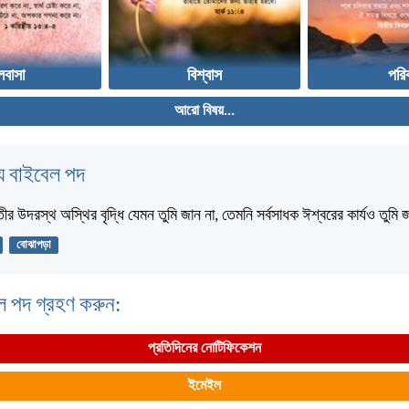
লবাসা
বিশ্বাস
পরি
আরো বিষয়...
 বাইবেল পদ
তীর উদরস্থ অস্থির বৃদ্ধি যেমন তুমি জান না, তেমনি সর্বসাধক ঈশ্বরের কার্যও তুমি
বোঝাপড়া
ল পদ গ্রহণ করুন:
প্রতিদিনের নোটিফিকেশন
ইমেইল