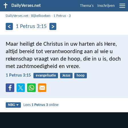
DailyVerses.net
Thema's
Inschrijven
DailyVerses.net
›
Bijbelboeken
›
1 Petrus
›
3
1 Petrus 3:15
Maar heiligt de Christus in uw harten als Here,
altijd bereid tot verantwoording aan al wie u
rekenschap vraagt van de hoop, die in u is, doch
met zachtmoedigheid en vreze.
1 Petrus 3:15
evangelisatie
Jezus
hoop
Lees
1 Petrus 3
online
NBG