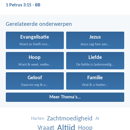
1 Petrus 3:15 - BB
Gerelateerde onderwerpen
Evangelisatie
Jezus
Want zo heeft ons...
Jezus zag hen aan...
Hoop
Liefde
Want Ik weet, welke...
De liefde is lankmoedig...
Geloof
Familie
Daarom zeg Ik u...
Wat ik u heden...
Meer Thema's...
Zachtmoedigheid
Harten
Al
Altijd
Vraagt
Hoop