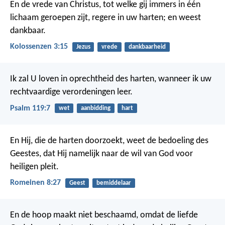
En de vrede van Christus, tot welke gij immers in één
lichaam geroepen zijt, regere in uw harten; en weest
dankbaar.
Kolossenzen 3:15
Jezus
vrede
dankbaarheid
Ik zal U loven in oprechtheid des harten,
wanneer ik uw
rechtvaardige verordeningen leer.
Psalm 119:7
wet
aanbidding
hart
En Hij, die de harten doorzoekt, weet de bedoeling des
Geestes, dat Hij namelijk naar de wil van God voor
heiligen pleit.
Romeinen 8:27
Geest
bemiddelaar
En de hoop maakt niet beschaamd, omdat de liefde