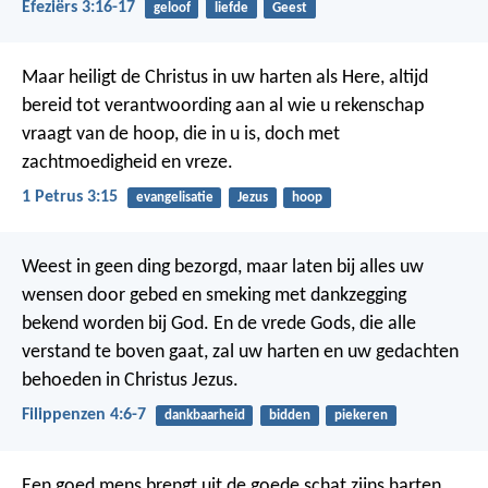
Efeziërs 3:16-17
geloof
liefde
Geest
Maar heiligt de Christus in uw harten als Here, altijd
bereid tot verantwoording aan al wie u rekenschap
vraagt van de hoop, die in u is, doch met
zachtmoedigheid en vreze.
1 Petrus 3:15
evangelisatie
Jezus
hoop
Weest in geen ding bezorgd, maar laten bij alles uw
wensen door gebed en smeking met dankzegging
bekend worden bij God. En de vrede Gods, die alle
verstand te boven gaat, zal uw harten en uw gedachten
behoeden in Christus Jezus.
Filippenzen 4:6-7
dankbaarheid
bidden
piekeren
Een goed mens brengt uit de goede schat zijns harten