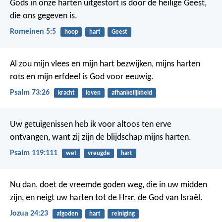
Gods in onze harten uitgestort is door de heilige Geest,
die ons gegeven is.
Romeinen 5:5
hoop
hart
Geest
Al zou mijn vlees en mijn hart bezwijken,
mijns harten
rots en mijn erfdeel is God voor eeuwig.
Psalm 73:26
kracht
leven
afhankelijkheid
Uw getuigenissen heb ik voor altoos ten erve
ontvangen,
want zij zijn de blijdschap mijns harten.
Psalm 119:111
wet
vreugde
hart
Nu dan, doet de vreemde goden weg, die in uw midden
zijn, en neigt uw harten tot de H
ere
, de God van Israël.
Jozua 24:23
afgoden
hart
reiniging