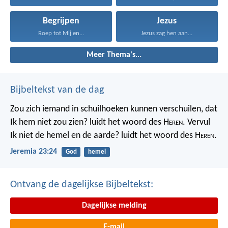
Begrijpen
Jezus
Roep tot Mij en...
Jezus zag hen aan...
Meer Thema's...
Bijbeltekst van de dag
Zou zich iemand in schuilhoeken kunnen verschuilen, dat
Ik hem niet zou zien? luidt het woord des H
eren
. Vervul
Ik niet de hemel en de aarde? luidt het woord des H
eren
.
Jeremia 23:24
God
hemel
Ontvang de dagelijkse Bijbeltekst:
Dagelijkse melding
E-mail