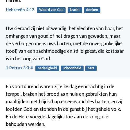
harten.
Hebreeën 4:12
Woord van God
kracht
denken
Uw sieraad zij niet uitwendig: het vlechten van haar, het
omhangen van goud of het dragen van gewaden, maar
de verborgen mens uws harten, met de onvergankelijke
(tooi) van een zachtmoedige en stille geest, die kostbaar
is in het oog van God.
1 Petrus 3:3-4
nederigheid
schoonheid
hart
En voortdurend waren zij elke dag eendrachtig in de
tempel, braken het brood aan huis en gebruikten hun
maaltijden met blijdschap en eenvoud des harten, en zij
loofden God en stonden in de gunst bij het gehele volk.
En de Here voegde dagelijks toe aan de kring, die
behouden werden.