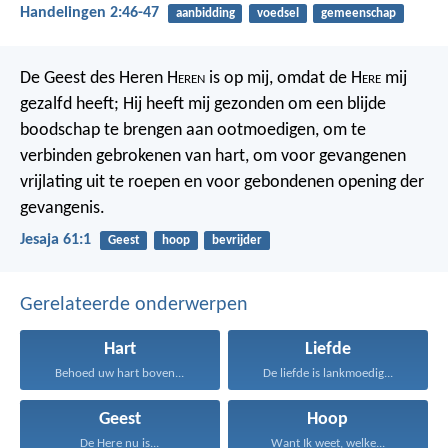
Handelingen 2:46-47
aanbidding
voedsel
gemeenschap
De Geest des Heren H
eren
is op mij, omdat de H
ere
mij
gezalfd heeft; Hij heeft mij gezonden om een blijde
boodschap te brengen aan ootmoedigen, om te
verbinden gebrokenen van hart, om voor gevangenen
vrijlating uit te roepen en voor gebondenen opening der
gevangenis.
Jesaja 61:1
Geest
hoop
bevrijder
Gerelateerde onderwerpen
Hart
Liefde
Behoed uw hart boven...
De liefde is lankmoedig...
Geest
Hoop
De Here nu is...
Want Ik weet, welke...