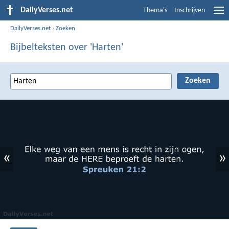
DailyVerses.net
Thema's
Inschrijven
DailyVerses.net
›
Zoeken
Bijbelteksten over 'Harten'
«
»