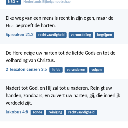
NBG
Nederlands Bijbelgenootschap
Elke weg van een mens is recht in zijn ogen,
maar de
H
ere
beproeft de harten.
Spreuken 21:2
rechtvaardigheid
veroordeling
begrijpen
De Here neige uw harten tot de liefde Gods en tot de
volharding van Christus.
2 Tessalonicenzen 3:5
liefde
veranderen
volgen
Nadert tot God, en Hij zal tot u naderen. Reinigt uw
handen, zondaars, en zuivert uw harten, gij, die innerlijk
verdeeld zijt.
Jakobus 4:8
zonde
reiniging
rechtvaardigheid