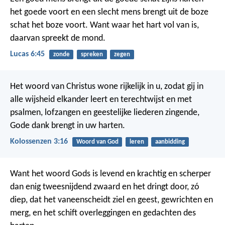
het goede voort en een slecht mens brengt uit de boze
schat het boze voort. Want waar het hart vol van is,
daarvan spreekt de mond.
Lucas 6:45
zonde
spreken
zegen
Het woord van Christus wone rijkelijk in u, zodat gij in
alle wijsheid elkander leert en terechtwijst en met
psalmen, lofzangen en geestelijke liederen zingende,
Gode dank brengt in uw harten.
Kolossenzen 3:16
Woord van God
leren
aanbidding
Want het woord Gods is levend en krachtig en scherper
dan enig tweesnijdend zwaard en het dringt door, zó
diep, dat het vaneenscheidt ziel en geest, gewrichten en
merg, en het schift overleggingen en gedachten des