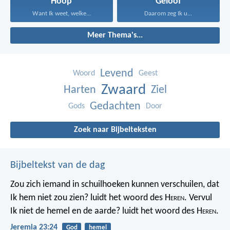
Hoop
Geloof
Want Ik weet, welke...
Daarom zeg Ik u...
Meer Thema's...
Levend
Woord
Geest
Zwaard
Harten
Ziel
Gedachten
Gods
Door
Zoek naar Bijbelteksten
Bijbeltekst van de dag
Zou zich iemand in schuilhoeken kunnen verschuilen, dat
Ik hem niet zou zien? luidt het woord des H
eren
. Vervul
Ik niet de hemel en de aarde? luidt het woord des H
eren
.
Jeremia 23:24
God
hemel