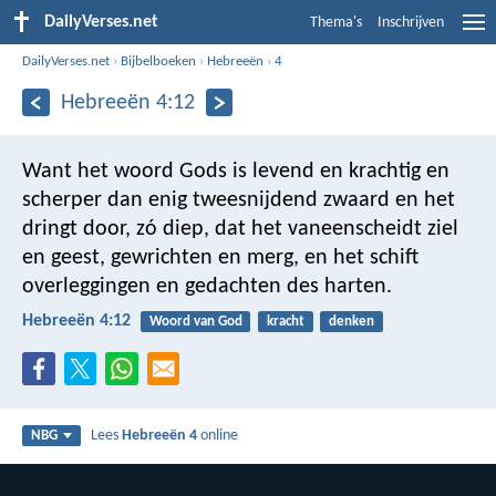
DailyVerses.net
Thema's
Inschrijven
DailyVerses.net
›
Bijbelboeken
›
Hebreeën
›
4
Hebreeën 4:12
Want het woord Gods is levend en krachtig en
scherper dan enig tweesnijdend zwaard en het
dringt door, zó diep, dat het vaneenscheidt ziel
en geest, gewrichten en merg, en het schift
overleggingen en gedachten des harten.
Hebreeën 4:12
Woord van God
kracht
denken
Lees
Hebreeën 4
online
NBG