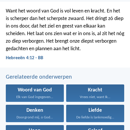
Want het woord van God is vol leven en kracht. En het
is scherper dan het scherpste zwaard. Het dringt zó diep
in ons door, dat het ziel en geest van elkaar kan
scheiden. Het laat ons zien wat er in ons is, al zit het nóg
zo diep verborgen. Het brengt onze diepst verborgen
gedachten en plannen aan het licht.
Hebreeën 4:12 - BB
Gerelateerde onderwerpen
Woord van God
Kracht
Elk van God ingegeven...
Vrees niet, want Ik...
Denken
Liefde
Doorgrond mij, o God...
De liefde is lankmoedig...