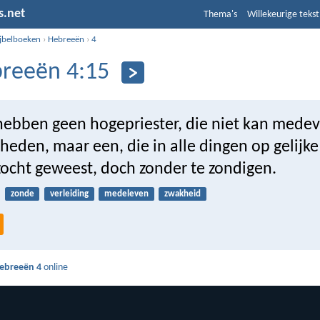
s.net
Thema's
Willekeurige tekst
ijbelboeken
›
Hebreeën
›
4
reeën 4:15
hebben geen hogepriester, die niet kan mede
eden, maar een, die in alle dingen op gelijke 
rzocht geweest, doch zonder te zondigen.
zonde
verleiding
medeleven
zwakheid
ebreeën 4
online