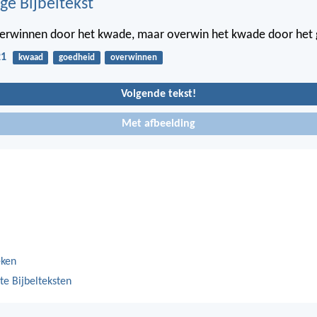
ge Bijbeltekst
overwinnen door het kwade, maar overwin het kwade door het
21
kwaad
goedheid
overwinnen
Volgende tekst!
Met afbeelding
eken
te Bijbelteksten