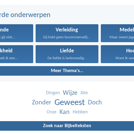
erde onderwerpen
onde
Verleiding
Medel
gij niet...
Gij hebt geen bovenmenselijke...
Maar weest jege
kheid
Liefde
Ho
b ik een...
De liefde is lankmoedig...
Want Ik weet
Meer Thema's...
Wijze
Dingen
Alle
Geweest
Zonder
Doch
Kan
Onze
Hebben
Zoek naar Bijbelteksten