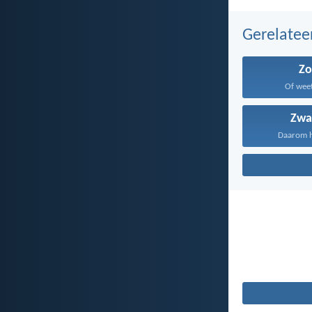
Gerelate
Z
Of weet 
Zwa
Daarom he