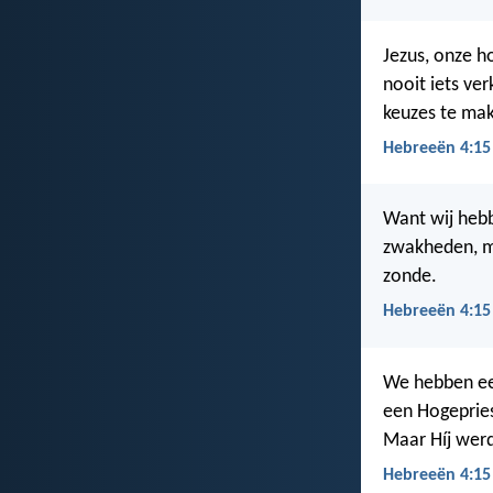
Jezus, onze ho
nooit iets ve
keuzes te ma
Hebreeën 4:15
Want wij heb
zwakheden, 
zonde.
Hebreeën 4:15
We hebben een
een Hogepries
Maar Híj wer
Hebreeën 4:15