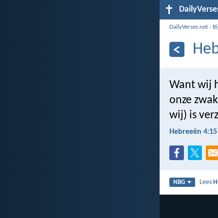
DailyVerse
DailyVerses.net
›
B
Heb
Want wij 
onze zwakh
wij) is ve
Hebreeën 4:15
Lees
H
NBG