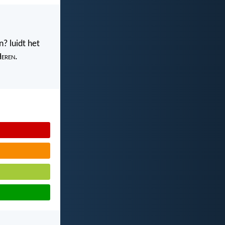
? luidt het
H
eren
.