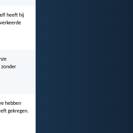
lf heeft hij
 verkeerde
nze
zonder
 we hebben
eft gekregen.