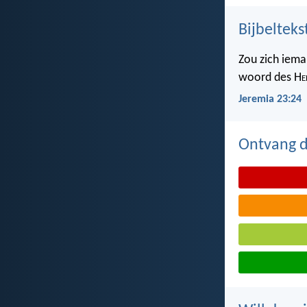
Bijbelteks
Zou zich iema
woord des H
e
Jeremia 23:24
Ontvang de