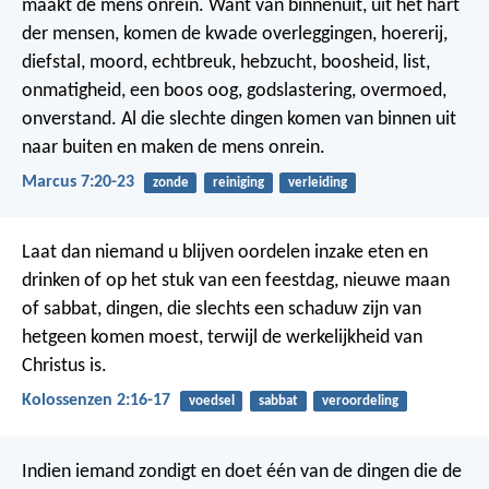
maakt de mens onrein. Want van binnenuit, uit het hart
der mensen, komen de kwade overleggingen, hoererij,
diefstal, moord, echtbreuk, hebzucht, boosheid, list,
onmatigheid, een boos oog, godslastering, overmoed,
onverstand. Al die slechte dingen komen van binnen uit
naar buiten en maken de mens onrein.
Marcus 7:20-23
zonde
reiniging
verleiding
Laat dan niemand u blijven oordelen inzake eten en
drinken of op het stuk van een feestdag, nieuwe maan
of sabbat, dingen, die slechts een schaduw zijn van
hetgeen komen moest, terwijl de werkelijkheid van
Christus is.
Kolossenzen 2:16-17
voedsel
sabbat
veroordeling
Indien iemand zondigt en doet één van de dingen die de