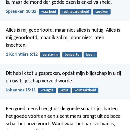
is,
maar de mond der goddelozen is enkel valsheid.
Spreuken 10:32
waarheid
rechtvaardigheid
spreken
Alles is mij geoorloofd, maar niet alles is nuttig. Alles is
mij geoorloofd, maar ik zal mij door niets laten
knechten.
1 Korintiërs 6:12
verslaving
begeerte
leven
Dit heb Ik tot u gesproken, opdat mijn blijdschap in u zij
en uw blijdschap vervuld worde.
Johannes 15:11
vreugde
Jezus
volmaaktheid
Een goed mens brengt uit de goede schat zijns harten
het goede voort en een slecht mens brengt uit de boze
schat het boze voort. Want waar het hart vol van is,