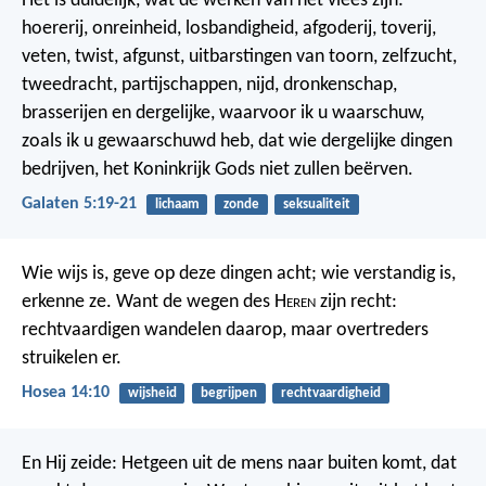
Het is duidelijk, wat de werken van het vlees zijn:
hoererij, onreinheid, losbandigheid, afgoderij, toverij,
veten, twist, afgunst, uitbarstingen van toorn, zelfzucht,
tweedracht, partijschappen, nijd, dronkenschap,
brasserijen en dergelijke, waarvoor ik u waarschuw,
zoals ik u gewaarschuwd heb, dat wie dergelijke dingen
bedrijven, het Koninkrijk Gods niet zullen beërven.
Galaten 5:19-21
lichaam
zonde
seksualiteit
Wie wijs is, geve op deze dingen acht; wie verstandig is,
erkenne ze. Want de wegen des H
eren
zijn recht:
rechtvaardigen wandelen daarop, maar overtreders
struikelen er.
Hosea 14:10
wijsheid
begrijpen
rechtvaardigheid
En Hij zeide: Hetgeen uit de mens naar buiten komt, dat