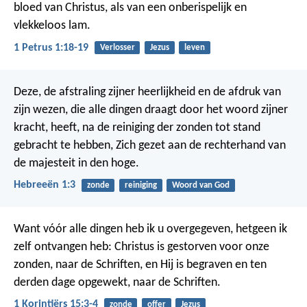
bloed van Christus, als van een onberispelijk en
vlekkeloos lam.
1 Petrus 1:18-19
Verlosser
Jezus
leven
Deze, de afstraling zijner heerlijkheid en de afdruk van
zijn wezen, die alle dingen draagt door het woord zijner
kracht, heeft, na de reiniging der zonden tot stand
gebracht te hebben, Zich gezet aan de rechterhand van
de majesteit in den hoge.
Hebreeën 1:3
zonde
reiniging
Woord van God
Want vóór alle dingen heb ik u overgegeven, hetgeen ik
zelf ontvangen heb: Christus is gestorven voor onze
zonden, naar de Schriften, en Hij is begraven en ten
derden dage opgewekt, naar de Schriften.
1 Korintiërs 15:3-4
zonde
offer
Jezus