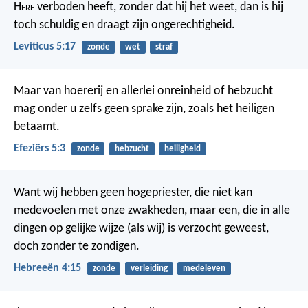
H
ere
verboden heeft, zonder dat hij het weet, dan is hij
toch schuldig en draagt zijn ongerechtigheid.
Leviticus 5:17
zonde
wet
straf
Maar van hoererij en allerlei onreinheid of hebzucht
mag onder u zelfs geen sprake zijn, zoals het heiligen
betaamt.
Efeziërs 5:3
zonde
hebzucht
heiligheid
Want wij hebben geen hogepriester, die niet kan
medevoelen met onze zwakheden, maar een, die in alle
dingen op gelijke wijze (als wij) is verzocht geweest,
doch zonder te zondigen.
Hebreeën 4:15
zonde
verleiding
medeleven