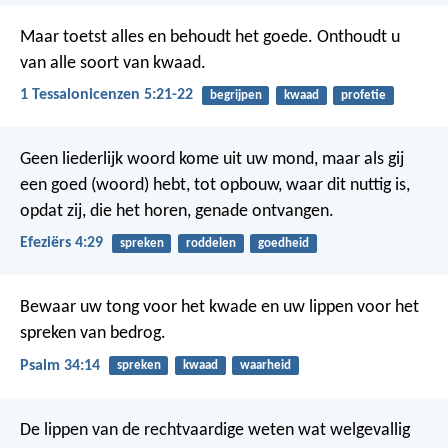
Maar toetst alles en behoudt het goede.
Onthoudt u
van alle soort van kwaad.
1 Tessalonicenzen 5:21-22
begrijpen
kwaad
profetie
Geen liederlijk woord kome uit uw mond, maar als gij
een goed (woord) hebt, tot opbouw, waar dit nuttig is,
opdat zij, die het horen, genade ontvangen.
Efeziërs 4:29
spreken
roddelen
goedheid
Bewaar uw tong voor het kwade
en uw lippen voor het
spreken van bedrog.
Psalm 34:14
spreken
kwaad
waarheid
De lippen van de rechtvaardige weten wat welgevallig