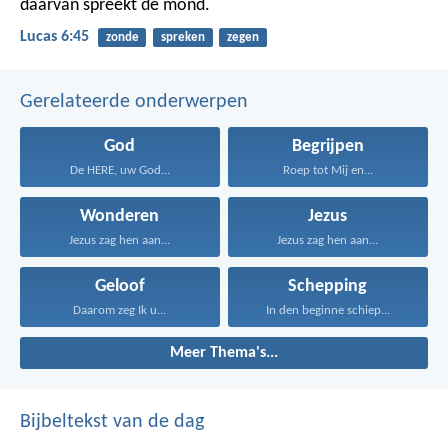
daarvan spreekt de mond.
Lucas 6:45
zonde
spreken
zegen
Gerelateerde onderwerpen
God
Begrijpen
De HERE, uw God...
Roep tot Mij en...
Wonderen
Jezus
Jezus zag hen aan...
Jezus zag hen aan...
Geloof
Schepping
Daarom zeg Ik u...
In den beginne schiep...
Meer Thema's...
Bijbeltekst van de dag