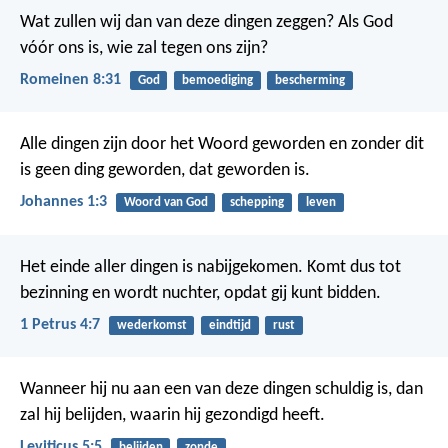
Wat zullen wij dan van deze dingen zeggen? Als God
vóór ons is, wie zal tegen ons zijn?
Romeinen 8:31
God
bemoediging
bescherming
Alle dingen zijn door het Woord geworden en zonder dit
is geen ding geworden, dat geworden is.
Johannes 1:3
Woord van God
schepping
leven
Het einde aller dingen is nabijgekomen. Komt dus tot
bezinning en wordt nuchter, opdat gij kunt bidden.
1 Petrus 4:7
wederkomst
eindtijd
rust
Wanneer hij nu aan een van deze dingen schuldig is, dan
zal hij belijden, waarin hij gezondigd heeft.
Leviticus 5:5
belijden
zonde