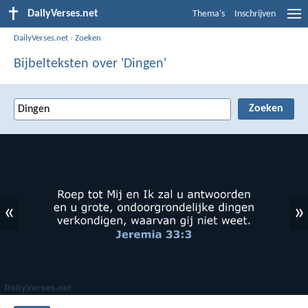
DailyVerses.net
Thema's
Inschrijven
DailyVerses.net
›
Zoeken
Bijbelteksten over 'Dingen'
«
»