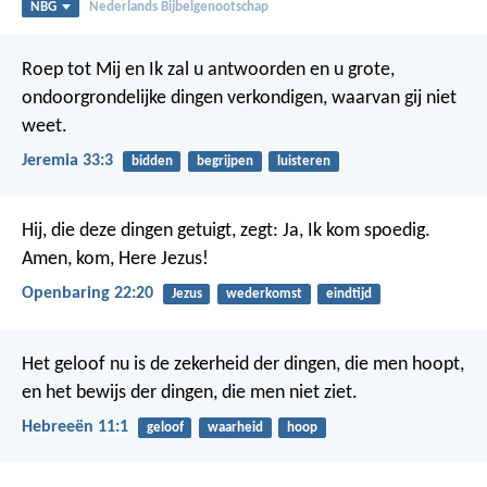
NBG
Nederlands Bijbelgenootschap
Roep tot Mij en Ik zal u antwoorden en u grote,
ondoorgrondelijke dingen verkondigen, waarvan gij niet
weet.
Jeremia 33:3
bidden
begrijpen
luisteren
Hij, die deze dingen getuigt, zegt: Ja, Ik kom spoedig.
Amen, kom, Here Jezus!
Openbaring 22:20
Jezus
wederkomst
eindtijd
Het geloof nu is de zekerheid der dingen, die men hoopt,
en het bewijs der dingen, die men niet ziet.
Hebreeën 11:1
geloof
waarheid
hoop