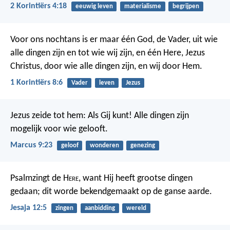
2 Korintiërs 4:18
eeuwig leven
materialisme
begrijpen
Voor ons nochtans is er maar één God, de Vader, uit wie
alle dingen zijn en tot wie wij zijn, en één Here, Jezus
Christus, door wie alle dingen zijn, en wij door Hem.
1 Korintiërs 8:6
Vader
leven
Jezus
Jezus zeide tot hem: Als Gij kunt! Alle dingen zijn
mogelijk voor wie gelooft.
Marcus 9:23
geloof
wonderen
genezing
Psalmzingt de H
ere
, want Hij heeft grootse dingen
gedaan; dit worde bekendgemaakt op de ganse aarde.
Jesaja 12:5
zingen
aanbidding
wereld