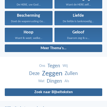
De HERE, uw God...
Want de HERE zelf...
Bescherming
Liefde
Doet de wapenrusting Gods...
De liefde is lankmoedig...
Hoop
Geloof
Want Ik weet, welke...
Daarom zeg Ik u...
Meer Thema's...
Tegen
Ons
Wij
Zeggen
Deze
Zullen
Dingen
Wat
Als
Zoek naar Bijbelteksten