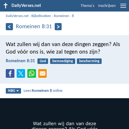
DailyVerses.net
Thema's
Inschrijven
DailyVerses.net
›
Bijbelboeken
›
Romeinen
›
8
Romeinen 8:31
Wat zullen wij dan van deze dingen zeggen? Als
God vóór ons is, wie zal tegen ons zijn?
Romeinen 8:31
God
bemoediging
bescherming
Lees
Romeinen 8
online
NBG